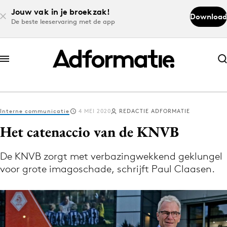
Jouw vak in je broekzak!
Download
De beste leeservaring met de app
Abonneer nu
Abonneer nu
Interne communicatie
4 MEI 2020
REDACTIE ADFORMATIE
Log in
Het catenaccio van de KNVB
De KNVB zorgt met verbazingwekkend geklungel
Download de app
voor grote imagoschade, schrijft Paul Claasen.
Volg het laatste nieuws via de Adformatie
Nieuws app