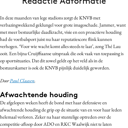
Redactie Adformatie
Bureaus
Campagnes
In deze maanden van lege stadions zorgt de KNVB met
Carriere
verbazingwekkend geklungel voor grote imagoschade. Jammer, want
Contentmarketing
met meer bestuurlijke daadkracht, visie en een proactieve houding
had de voetbalsport juist nu haar reputatiescore flink kunnen
Craft
verhogen.
‘Voor wie wacht komt alles steeds te laat’, zong Thé Lau
Customer Experience
ooit. Een bijna Cruijffiaanse uitspraak die ook vaak van toepassing is
Data & Insights
op sportsituaties. Dat dit zowel geldt op het veld als in de
Design
bestuurskamer is ook de KNVB pijnlijk duidelijk geworden.
Digital transformation
Door
Paul Claasen
.
Diversiteit
Effectiviteit
Afwachtende houding
Gedragsverandering
De afgelopen weken heeft de bond met haar defensieve en
Influencer marketing
afwachtende houding de grip op de situatie van en voor haar leden
helemaal verloren. Zeker na haar stuntelige optreden over de
Interne communicatie
competitie-afloop door ADO en RKC Waalwijk niet te laten
Martech