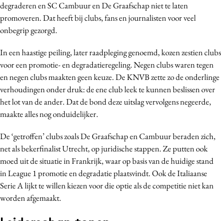
degraderen en SC Cambuur en De Graafschap niet te laten
Media
promoveren. Dat heeft bij clubs, fans en journalisten voor veel
Merkstrategie
onbegrip gezorgd.
PR
In een haastige peiling, later raadpleging genoemd, kozen zestien clubs
Programmatic
voor een promotie- en degradatieregeling. Negen clubs waren tegen
Purpose Marketing
en negen clubs maakten geen keuze. De KNVB zette zo de onderlinge
Reputatie & crisis
verhoudingen onder druk: de ene club leek te kunnen beslissen over
het lot van de ander. Dat de bond deze uitslag vervolgens negeerde,
maakte alles nog onduidelijker.
De ‘getroffen’ clubs zoals De Graafschap en Cambuur beraden zich,
net als bekerfinalist Utrecht, op juridische stappen. Ze putten ook
moed uit de situatie in Frankrijk, waar op basis van de huidige stand
in League 1 promotie en degradatie plaatsvindt. Ook de Italiaanse
Serie A lijkt te willen kiezen voor die optie als de competitie niet kan
worden afgemaakt.