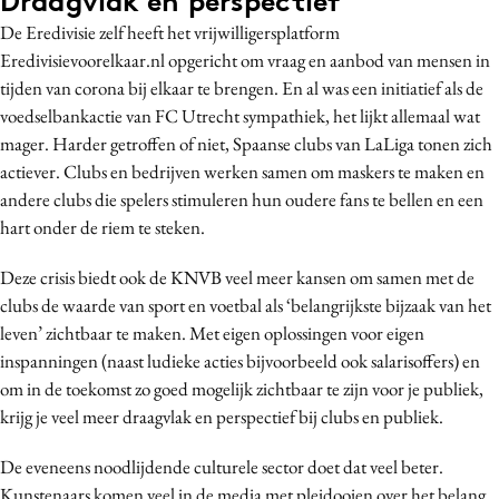
Draagvlak en perspectief
De Eredivisie zelf heeft het vrijwilligersplatform
Eredivisievoorelkaar.nl opgericht om vraag en aanbod van mensen in
tijden van corona bij elkaar te brengen. En al was een initiatief als de
voedselbankactie van FC Utrecht sympathiek, het lijkt allemaal wat
mager. Harder getroffen of niet, Spaanse clubs van LaLiga tonen zich
actiever. Clubs en bedrijven werken samen om maskers te maken en
andere clubs die spelers stimuleren hun oudere fans te bellen en een
hart onder de riem te steken.
Deze crisis biedt ook de KNVB veel meer kansen om samen met de
clubs de waarde van sport en voetbal als ‘belangrijkste bijzaak van het
leven’ zichtbaar te maken. Met eigen oplossingen voor eigen
inspanningen (naast ludieke acties bijvoorbeeld ook salarisoffers) en
om in de toekomst zo goed mogelijk zichtbaar te zijn voor je publiek,
krijg je veel meer draagvlak en perspectief bij clubs en publiek.
De eveneens noodlijdende culturele sector doet dat veel beter.
Kunstenaars komen veel in de media met pleidooien over het belang