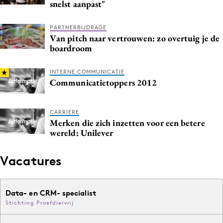
snelst aanpast"
Media
Merkstrategie
PARTNERBIJDRAGE
Van pitch naar vertrouwen: zo overtuig je de
PR
boardroom
Programmatic
Purpose Marketing
INTERNE COMMUNICATIE
Communicatietoppers 2012
Reputatie & crisis
CARRIERE
Merken die zich inzetten voor een betere
wereld: Unilever
Vacatures
Data- en CRM- specialist
Stichting Proefdiervrij