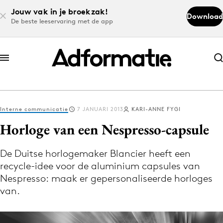
Jouw vak in je broekzak!
Download
De beste leeservaring met de app
Abonneer nu
Abonneer nu
Interne communicatie
7 JANUARI 2013
KARI-ANNE FYGI
Log in
Horloge van een Nespresso-capsule
De Duitse horlogemaker Blancier heeft een
Download de app
recycle-idee voor de aluminium capsules van
Volg het laatste nieuws via de Adformatie
Nespresso: maak er gepersonaliseerde horloges
Nieuws app
van.