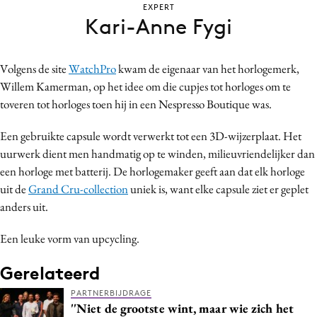
EXPERT
Bureaus
Kari-Anne Fygi
Campagnes
Carriere
Volgens de site
WatchPro
kwam de eigenaar van het horlogemerk,
Contentmarketing
Willem Kamerman, op het idee om die cupjes tot horloges om te
Craft
toveren tot horloges toen hij in een Nespresso Boutique was.
Customer Experience
Een gebruikte capsule wordt verwerkt tot een 3D-wijzerplaat. Het
Data & Insights
uurwerk dient men handmatig op te winden, milieuvriendelijker dan
Design
een horloge met batterij. De horlogemaker geeft aan dat elk horloge
Digital transformation
uit de
Grand Cru-collection
uniek is, want elke capsule ziet er geplet
Diversiteit
anders uit.
Effectiviteit
Een leuke vorm van upcycling.
Gedragsverandering
Influencer marketing
Gerelateerd
Interne communicatie
PARTNERBIJDRAGE
''Niet de grootste wint, maar wie zich het
Martech