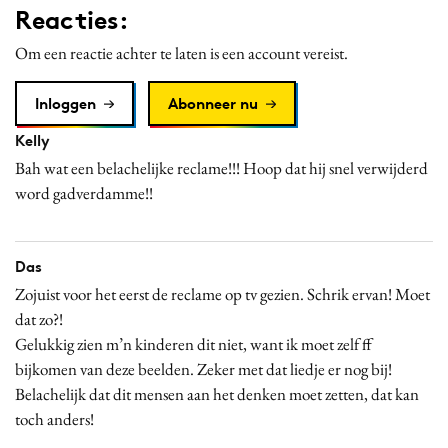
Reacties:
Media
Merkstrategie
Om een reactie achter te laten is een account vereist.
PR
Inloggen
Abonneer nu
Programmatic
Kelly
Purpose Marketing
Bah wat een belachelijke reclame!!! Hoop dat hij snel verwijderd
Reputatie & crisis
word gadverdamme!!
Das
Zojuist voor het eerst de reclame op tv gezien. Schrik ervan! Moet
dat zo?!
Gelukkig zien m’n kinderen dit niet, want ik moet zelf ff
bijkomen van deze beelden. Zeker met dat liedje er nog bij!
Belachelijk dat dit mensen aan het denken moet zetten, dat kan
toch anders!