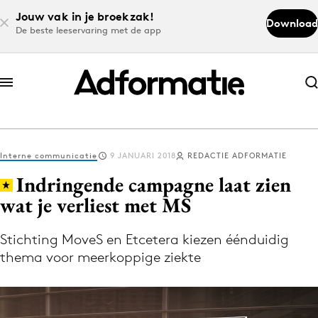
Jouw vak in je broekzak!
Download
De beste leeservaring met de app
Abonneer nu
Abonneer nu
Interne communicatie
9 JANUARI 2018
REDACTIE ADFORMATIE
Log in
Indringende campagne laat zien
wat je verliest met MS
Download de app
Volg het laatste nieuws via de Adformatie
Stichting MoveS en Etcetera kiezen éénduidig
thema voor meerkoppige ziekte
Nieuws app