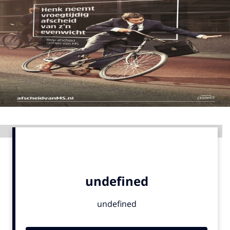
Menu
Home
9 sept: GenAI-training
12 nov: MarketingLive!
Adverteren
Events
Advertentie
Opleidingen
Vacatures
Academy
Partners
Topics
Artificial Intelligence