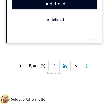
Bureaus
Campagnes
Carriere
Contentmarketing
Craft
Customer Experience
Data & Insights
Design
Digital transformation
0
40
Diversiteit
Advertentie
Effectiviteit
Gedragsverandering
Influencer marketing
Interne communicatie
Redactie Adformatie
Martech