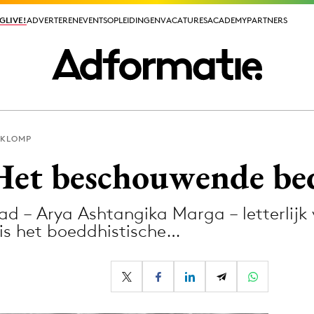
GLIVE!
GLIVE!
ADVERTEREN
ADVERTEREN
EVENTS
EVENTS
OPLEIDINGEN
OPLEIDINGEN
VACATURES
VACATURES
ACADEMY
ACADEMY
PARTNERS
PARTNERS
 KLOMP
ieuws app
Het beschouwende bed
d – Arya Ashtangika Marga – letterlijk 
is het boeddhistische…
Media
ormation
Merkstrategie
PR