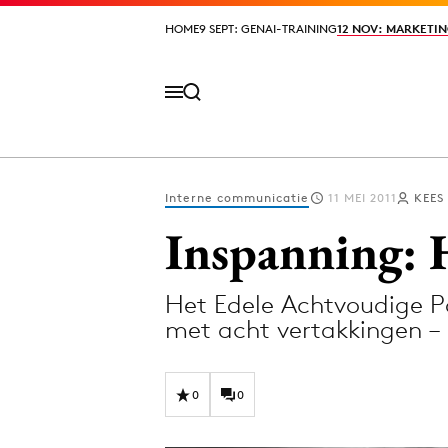
HOME
HOME
9 SEPT: GENAI-TRAINING
9 SEPT: GENAI-TRAINING
12 NOV: MARKETIN
12 NOV: MARKETIN
Interne communicatie
11 MEI 2011
KEES
Volg het laatste nieuws via de Adformatie N
Inspanning: 
Het Edele Achtvoudige Pa
Topics
met acht vertakkingen – 
Artificial Intelligence
Design
Bureaus
Digital transf
0
0
Campagnes
Diversiteit