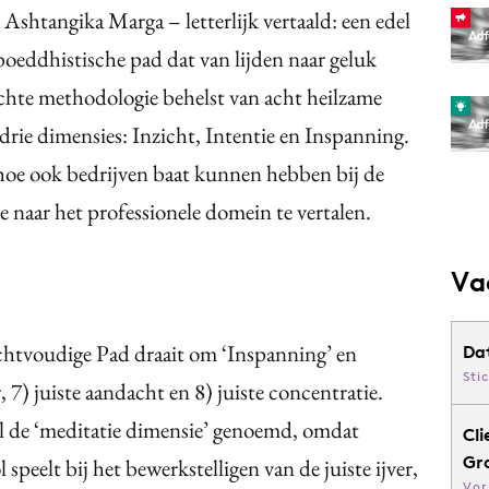
shtangika Marga – letterlijk vertaald: een edel
boeddhistische pad dat van lijden naar geluk
ichte methodologie behelst van acht heilzame
drie dimensies: Inzicht, Intentie en Inspanning.
n hoe ook bedrijven baat kunnen hebben bij de
 naar het professionele domein te vertalen.
Va
chtvoudige Pad draait om ‘Inspanning’ en
Da
Sti
r, 7) juiste aandacht en 8) juiste concentratie.
l de ‘meditatie dimensie’ genoemd, omdat
Cli
Gr
peelt bij het bewerkstelligen van de juiste ijver,
Vor