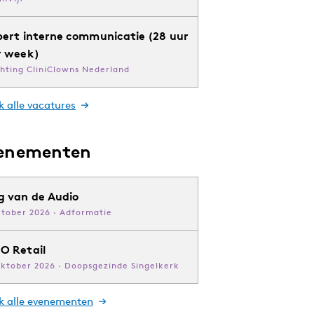
pert interne communicatie (28 uur
r week)
chting CliniClowns Nederland
k alle vacatures
enementen
g van de Audio
ktober 2026 · Adformatie
O Retail
oktober 2026 · Doopsgezinde Singelkerk
jk alle evenementen