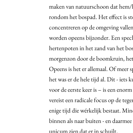
maken van natuurschoon dat hem/haa
rondom het bospad. Het effect is ste
concentreren op de omgeving vallen e
worden opeens bijzonder. Een spech
hertenpoten in het zand van het bos
morgenzon door de boomkruin, het h
Opeens is het er allemaal. Of meer 
het was er de hele tijd al. Dit - iet
voor de eerste keer is – is een eno
vereist een radicale focus op de teg
enige tijd die wérkelijk bestaat. M
binnen als naar buiten - en daarmee
unicum zien dat er in schuilt.