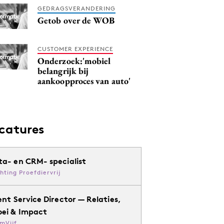
GEDRAGSVERANDERING
Getob over de WOB
CUSTOMER EXPERIENCE
Onderzoek:'mobiel
belangrijk bij
aankoopproces van auto'
catures
ta- en CRM- specialist
chting Proefdiervrij
ent Service Director — Relaties,
oei & Impact
mVijf