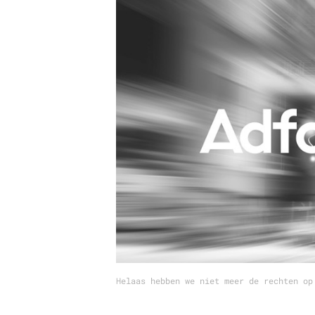
Carriere
Effectiviteit
Contentmarketing
Gedragsverand
Craft
Influencer mar
Customer Experience
Interne commu
Data & Insights
Martech
Helaas hebben we niet meer de rechten op