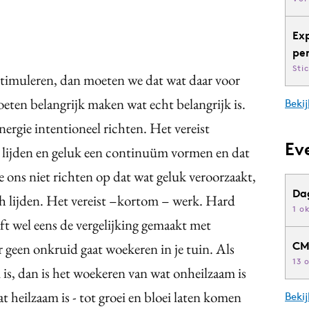
Ex
pe
Sti
 stimuleren, dan moeten we dat wat daar voor
oeten belangrijk maken wat echt belangrijk is.
Bekij
ergie intentioneel richten. Het vereist
Ev
 lijden en geluk een continuüm vormen en dat
e ons niet richten op dat wat geluk veroorzaakt,
Da
 lijden. Het vereist –kortom – werk. Hard
1 o
eft wel eens de vergelijking gemaakt met
CM
 er geen onkruid gaat woekeren in je tuin. Als
13 
is, dan is het woekeren van wat onheilzaam is
 heilzaam is - tot groei en bloei laten komen
Beki