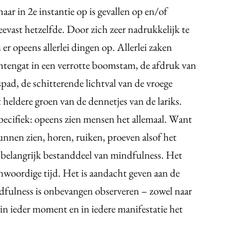
r in 2e instantie op is gevallen op en/of
evast hetzelfde. Door zich zeer nadrukkelijk te
r opeens allerlei dingen op. Allerlei zaken
tengat in een verrotte boomstam, de afdruk van
pad, de schitterende lichtval van de vroege
eldere groen van de dennetjes van de lariks.
specifiek: opeens zien mensen het allemaal. Want
s kunnen zien, horen, ruiken, proeven alsof het
rm belangrijk bestanddeel van mindfulness. Het
enwoordige tijd. Het is aandacht geven aan de
indfulness is onbevangen observeren – zowel naar
 in ieder moment en in iedere manifestatie het