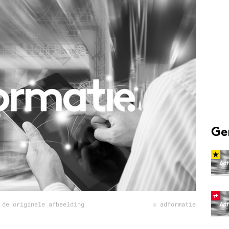
Programmatic
ering
Purpose Marketing
keting
Reputatie & crisis
nicatie
Ge
 de originele afbeelding
© adformatie