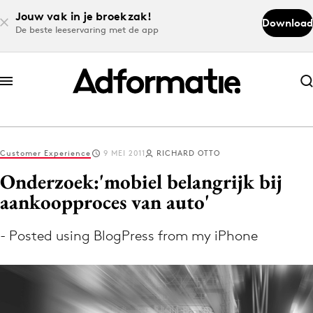
Jouw vak in je broekzak!
Download
De beste leeservaring met de app
Abonneer nu
Abonneer nu
Customer Experience
9 MEI 2011
RICHARD OTTO
Log in
Onderzoek:'mobiel belangrijk bij
aankoopproces van auto'
Download de app
Volg het laatste nieuws via de Adformatie
- Posted using BlogPress from my iPhone
Nieuws app