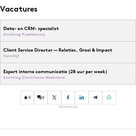
Media
Vacatures
Merkstrategie
PR
Data- en CRM- specialist
Programmatic
Stichting Proefdiervrij
Purpose Marketing
Client Service Director — Relaties, Groei & Impact
Reputatie & crisis
VormVijf
Expert interne communicatie (28 uur per week)
Stichting CliniClowns Nederland
0
0
Advertentie