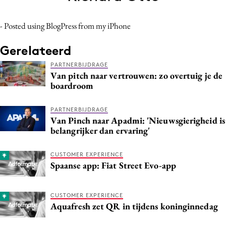
Bureaus
Campagnes
- Posted using BlogPress from my iPhone
Carriere
Gerelateerd
Contentmarketing
PARTNERBIJDRAGE
Craft
Van pitch naar vertrouwen: zo overtuig je de
boardroom
Customer Experience
Data & Insights
PARTNERBIJDRAGE
Design
Van Pinch naar Apadmi: 'Nieuwsgierigheid is
belangrijker dan ervaring'
Digital transformation
Diversiteit
CUSTOMER EXPERIENCE
Effectiviteit
Spaanse app: Fiat Street Evo-app
Gedragsverandering
Influencer marketing
CUSTOMER EXPERIENCE
Aquafresh zet QR in tijdens koninginnedag
Interne communicatie
Martech