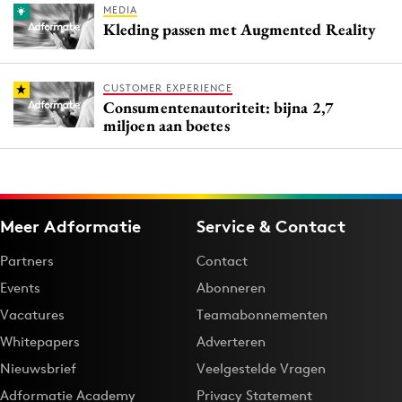
MEDIA
Kleding passen met Augmented Reality
CUSTOMER EXPERIENCE
Consumentenautoriteit: bijna 2,7
miljoen aan boetes
Meer Adformatie
Service & Contact
Partners
Contact
Events
Abonneren
Vacatures
Teamabonnementen
Whitepapers
Adverteren
Nieuwsbrief
Veelgestelde Vragen
Adformatie Academy
Privacy Statement