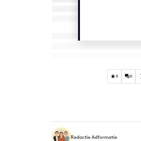
0
0
Redactie Adformatie