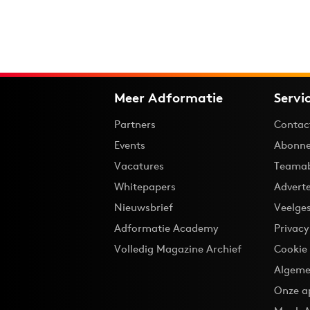
Meer Adformatie
Servi
Partners
Contac
Events
Abonne
Vacatures
Teama
Whitepapers
Advert
Nieuwsbrief
Veelge
Adformatie Academy
Privac
Volledig Magazine Archief
Cookie
Algeme
Onze a