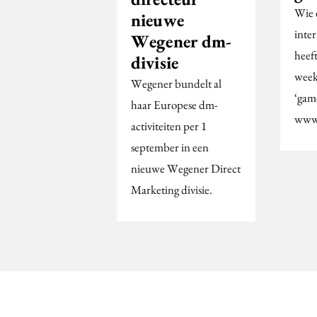
Wie 
nieuwe
inte
Wegener dm-
heeft
divisie
week
Wegener bundelt al
‘game
haar Europese dm-
www.
activiteiten per 1
september in een
nieuwe Wegener Direct
Marketing divisie.