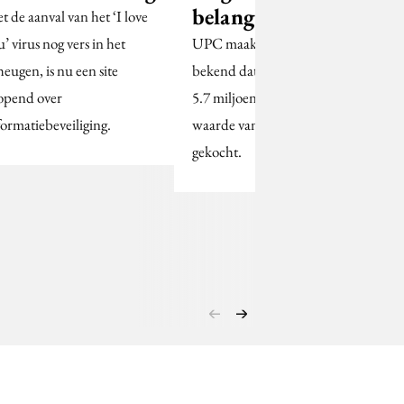
belang in UPC
t de aanval van het ‘I love
UPC maakte vandaag
u’ virus nog vers in het
bekend dat Microsoft
heugen, is nu een site
5.7 miljoen aandelen ter
opend over
waarde van $9,33 heeft
formatiebeveiliging.
gekocht.