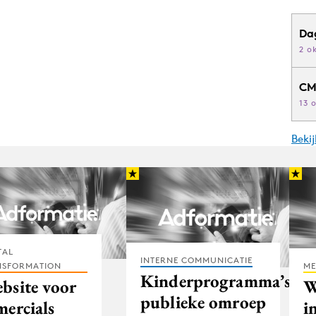
Da
2 o
CM
13 
Beki
TAL
INTERNE COMMUNICATIE
NSFORMATION
ME
Kinderprogramma’s
bsite voor
W
publieke omroep
mercials
i