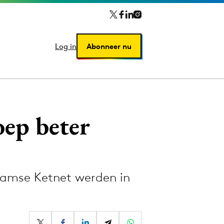
Log in
Log in
Abonneer nu
Abonneer nu
ep beter
aamse Ketnet werden in