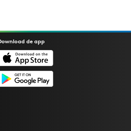
Download de
app