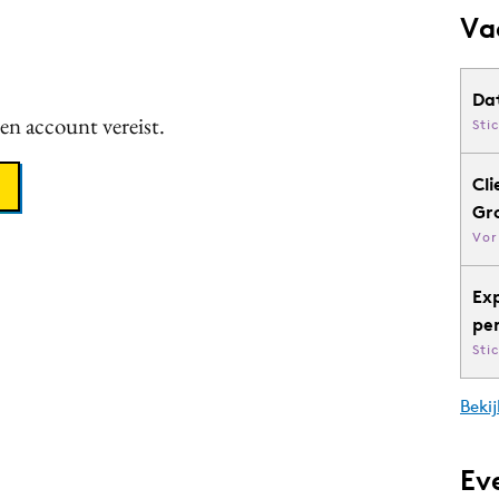
Va
Da
een account vereist.
Sti
Cli
Gr
Vor
Ex
pe
Sti
Bekij
Ev