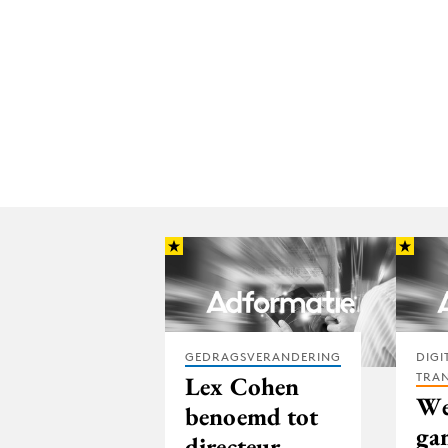
GEDRAGSVERANDERING
DIGI
TRA
Lex Cohen
We
benoemd tot
ga
directeur