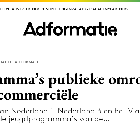
GLIVE!
GLIVE!
ADVERTEREN
ADVERTEREN
EVENTS
EVENTS
OPLEIDINGEN
OPLEIDINGEN
VACATURES
VACATURES
ACADEMY
ACADEMY
PARTNERS
PARTNERS
DACTIE ADFORMATIE
ieuws app
mma’s publieke omro
commerciële
n Nederland 1, Nederland 3 en het Vl
Media
 de jeugdprogramma’s van de…
ormation
Merkstrategie
PR