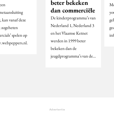
beter bekeken
een
Me
dan commerciële
rnetaansluiting
yo
De kinderprogramma’s van
, kan vanaf deze
ge
Nederland 1, Nederland 3
 zogeheten
ge
en het Vlaamse Ketnet
rcials’ spelen op
in
werden in 1999 beter
webpeppers.nl.
bekeken dan de
jeugdprogramma’s van de…
Advertentie