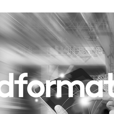
Programmatic
ering
Purpose Marketing
keting
Reputatie & crisis
nicatie