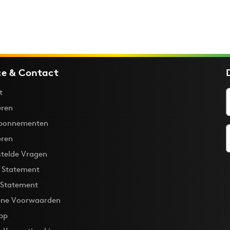
ce & Contact
t
ren
bonnementen
eren
stelde Vragen
y Statement
 Statement
ne Voorwaarden
pp