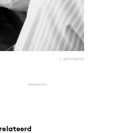
© adformatie
Advertentie
relateerd