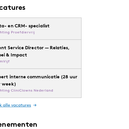
catures
ta- en CRM- specialist
chting Proefdiervrij
ent Service Director — Relaties,
oei & Impact
mVijf
pert interne communicatie (28 uur
r week)
chting CliniClowns Nederland
k alle vacatures
enementen