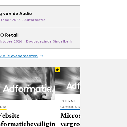
g van de Audio
ktober 2026 · Adformatie
O Retail
oktober 2026 · Doopsgezinde Singelkerk
jk alle evenementen
INTERNE
COMMUNICATIE
DIA
Microsoft
ebsite
vergroot
nformatiebeveiliging