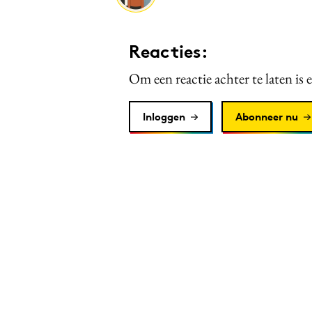
Reacties:
Om een reactie achter te laten is 
Inloggen
Abonneer nu