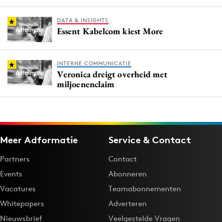
DATA & INSIGHTS
Essent Kabelcom kiest More
INTERNE COMMUNICATIE
Veronica dreigt overheid met
miljoenenclaim
Meer Adformatie
Service & Contact
Partners
Contact
Events
Abonneren
Vacatures
Teamabonnementen
Whitepapers
Adverteren
Nieuwsbrief
Veelgestelde Vragen