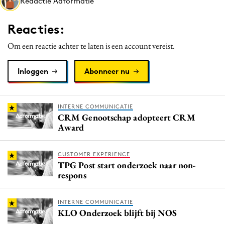
Redactie Adformatie
Media
Merkstrategie
Reacties:
PR
Om een reactie achter te laten is een account vereist.
Programmatic
Purpose Marketing
Inloggen
Abonneer nu
Reputatie & crisis
INTERNE COMMUNICATIE
CRM Genootschap adopteert CRM
Award
CUSTOMER EXPERIENCE
TPG Post start onderzoek naar non-
respons
INTERNE COMMUNICATIE
KLO Onderzoek blijft bij NOS