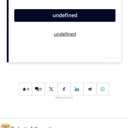
Bureaus
Campagnes
Carriere
Contentmarketing
Craft
Customer Experience
Data & Insights
Design
Digital transformation
Diversiteit
0
0
Effectiviteit
Advertentie
Gedragsverandering
Influencer marketing
Interne communicatie
Martech