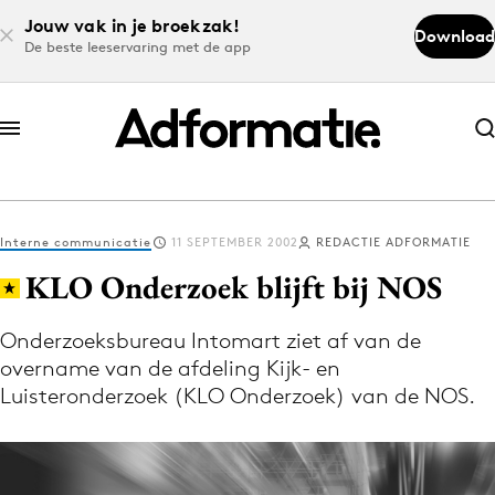
Jouw vak in je broekzak!
Download
De beste leeservaring met de app
Abonneer nu
Abonneer nu
Interne communicatie
11 SEPTEMBER 2002
REDACTIE ADFORMATIE
Log in
KLO Onderzoek blijft bij NOS
Onderzoeksbureau Intomart ziet af van de
Download de app
overname van de afdeling Kijk- en
Volg het laatste nieuws via de Adformatie
Luisteronderzoek (KLO Onderzoek) van de NOS.
Nieuws app