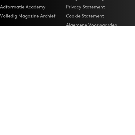
Adformatie Academy
Privacy Statement
Volledig Magazine Archief
Cookie Statement
Algemene Voorwaarden
Onze app
Maak Adformatie.nl je
Google-favoriet
Privacyinstellingen
Download de
Adformatie Nieuws App