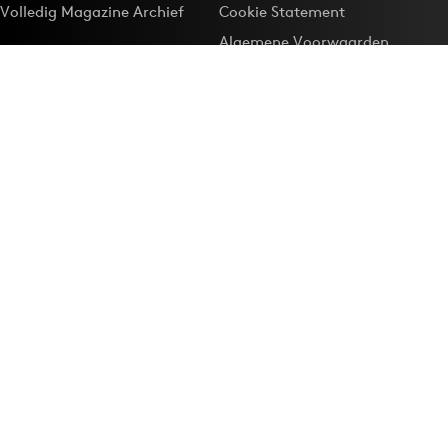
Volledig Magazine Archief
Cookie Statement
Algemene Voorwaarden
Onze app
Maak Adformatie.nl je
Google-favoriet
Privacyinstellingen
Download de
Adformatie Nieuws App