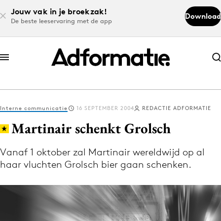
Jouw vak in je broekzak!
Download
De beste leeservaring met de app
Abonneer nu
Abonneer nu
Interne communicatie
16 SEPTEMBER 2004
REDACTIE ADFORMATIE
Log in
Martinair schenkt Grolsch
Vanaf 1 oktober zal Martinair wereldwijd op al
Download de app
haar vluchten Grolsch bier gaan schenken.
Volg het laatste nieuws via de Adformatie
Nieuws app