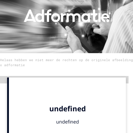
Menu
Home
9 sept: GenAI-training
12 nov: MarketingLive!
Helaas hebben we niet meer de rechten op de originele afbeelding
Adverteren
© adformatie
Events
Opleidingen
Advertentie
Vacatures
Academy
Partners
Topics
Artificial Intelligence