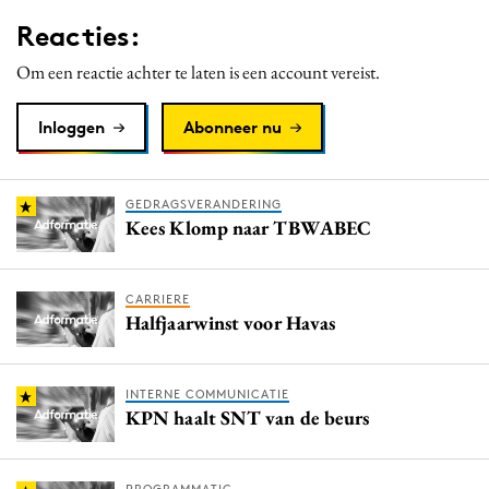
Media
Reacties:
Merkstrategie
Om een reactie achter te laten is een account vereist.
PR
Programmatic
Inloggen
Abonneer nu
Purpose Marketing
Reputatie & crisis
GEDRAGSVERANDERING
Kees Klomp naar TBWABEC
CARRIERE
Halfjaarwinst voor Havas
INTERNE COMMUNICATIE
KPN haalt SNT van de beurs