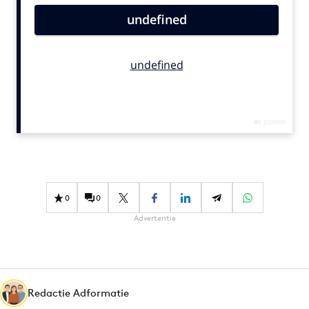
Bureaus
Campagnes
Carriere
Contentmarketing
Craft
Customer Experience
Data & Insights
Design
Digital transformation
0
0
Diversiteit
Advertentie
Effectiviteit
Gedragsverandering
Influencer marketing
Interne communicatie
Redactie Adformatie
Martech