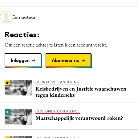
Media
Merkstrategie
Een auteur
PR
Reacties:
Programmatic
Purpose Marketing
Om een reactie achter te laten is een account vereist.
Reputatie & crisis
Inloggen
Abonneer nu
GEDRAGSVERANDERING
Reisbedrijven en Justitie waarschuwen
tegen kinderseks
CUSTOMER EXPERIENCE
Maatschappelijk verantwoord roken?