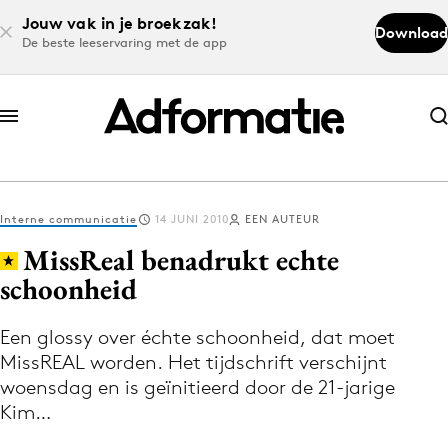
Jouw vak in je broekzak!
Download
De beste leeservaring met de app
Abonneer nu
Abonneer nu
Interne communicatie
14 JUNI 2010
EEN AUTEUR
Log in
MissReal benadrukt echte
schoonheid
Download de app
Volg het laatste nieuws via de Adformatie
Een glossy over échte schoonheid, dat moet
MissREAL worden. Het tijdschrift verschijnt
Nieuws app
woensdag en is geïnitieerd door de 21-jarige
Kim…