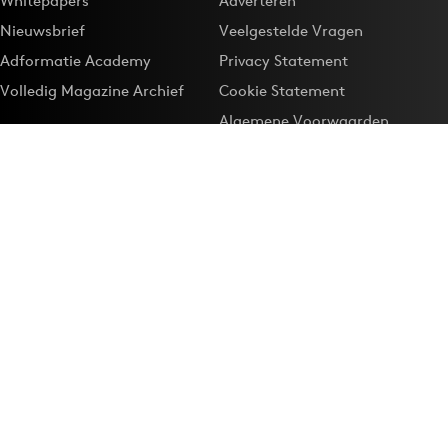
Whitepapers
Adverteren
Nieuwsbrief
Veelgestelde Vragen
Adformatie Academy
Privacy Statement
Volledig Magazine Archief
Cookie Statement
Algemene Voorwaarden
Onze app
Maak Adformatie.nl je
Google-favoriet
Privacyinstellingen
Download de
Adformatie Nieuws App