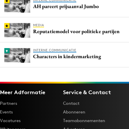
INTERNE COMMUNICATIE
AH pareert prijsaanval Jumbo
MEDIA
Reputatiemodel voor politieke partijen
INTERNE COMMUNICATIE
Characters in kindermarketing
Meer Adformatie
Service & Contact
Partners
Contact
Events
Abonneren
Vacatures
Teamabonnementen