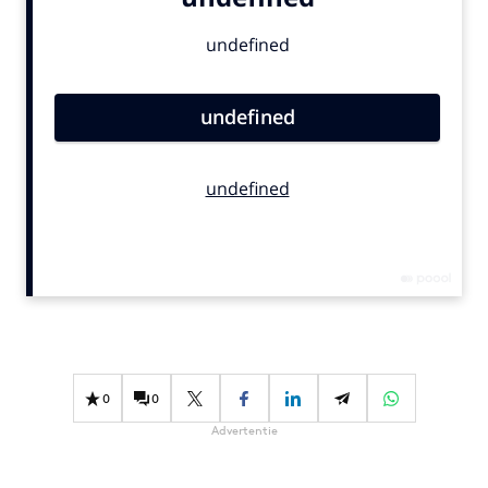
Bureaus
Campagnes
Carriere
Contentmarketing
Craft
Customer Experience
Data & Insights
Design
Digital transformation
Diversiteit
Effectiviteit
Gedragsverandering
0
0
Influencer marketing
Advertentie
Interne communicatie
Martech