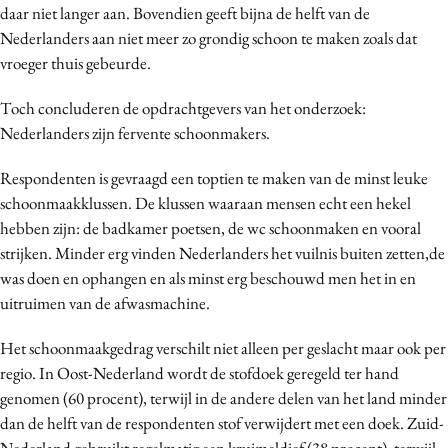
daar niet langer aan. Bovendien geeft bijna de helft van de
Media
Nederlanders aan niet meer zo grondig schoon te maken zoals dat
Merkstrategie
vroeger thuis gebeurde.
PR
Toch concluderen de opdrachtgevers van het onderzoek:
Programmatic
Nederlanders zijn fervente schoonmakers.
Purpose Marketing
Reputatie & crisis
Respondenten is gevraagd een toptien te maken van de minst leuke
schoonmaakklussen. De klussen waaraan mensen echt een hekel
hebben zijn: de badkamer poetsen, de wc schoonmaken en vooral
strijken. Minder erg vinden Nederlanders het vuilnis buiten zetten,de
was doen en ophangen en als minst erg beschouwd men het in en
uitruimen van de afwasmachine.
Het schoonmaakgedrag verschilt niet alleen per geslacht maar ook per
regio. In Oost-Nederland wordt de stofdoek geregeld ter hand
genomen (60 procent), terwijl in de andere delen van het land minder
dan de helft van de respondenten stof verwijdert met een doek. Zuid-
Nederland gebruikt regelmatig een kruimeldief (38 procent), terwijl