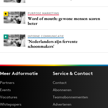
PURPOSE MARKETING
Word of mouth: gewone mensen scoren
beter
INTERNE COMMUNICATIE
'Nederlanders zijn fervente
schoonmakers'
Meer Adformatie
Service & Contact
Partners
Contact
Events
Abonneren
Vacatures
Teamabonnementen
Whitepapers
Adverteren