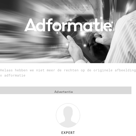
Menu
Home
9 sept: GenAI-training
12 nov: MarketingLive!
Adverteren
Helaas hebben we niet meer de rechten op de originele afbeelding
Events
© adformatie
Opleidingen
Vacatures
Advertentie
Academy
Partners
Topics
Artificial Intelligence
EXPERT