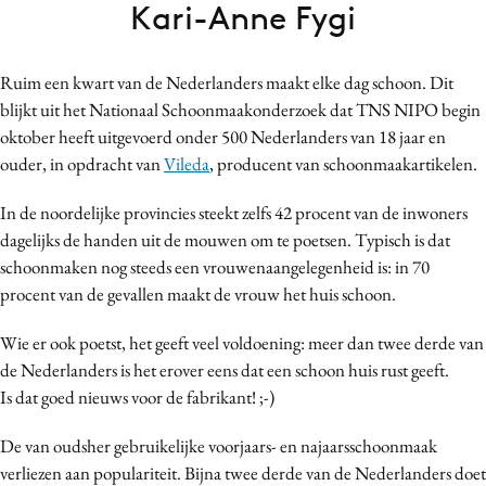
Kari-Anne Fygi
Bureaus
Campagnes
Ruim een kwart van de Nederlanders maakt elke dag schoon. Dit
Carriere
blijkt uit het Nationaal Schoonmaakonderzoek dat TNS NIPO begin
Contentmarketing
oktober heeft uitgevoerd onder 500 Nederlanders van 18 jaar en
Craft
ouder, in opdracht van
Vileda
, producent van schoonmaakartikelen.
Customer Experience
In de noordelijke provincies steekt zelfs 42 procent van de inwoners
Data & Insights
dagelijks de handen uit de mouwen om te poetsen. Typisch is dat
Design
schoonmaken nog steeds een vrouwenaangelegenheid is: in 70
Digital transformation
procent van de gevallen maakt de vrouw het huis schoon.
Diversiteit
Wie er ook poetst, het geeft veel voldoening: meer dan twee derde van
Effectiviteit
de Nederlanders is het erover eens dat een schoon huis rust geeft.
Gedragsverandering
Is dat goed nieuws voor de fabrikant! ;-)
Influencer marketing
Interne communicatie
De van oudsher gebruikelijke voorjaars- en najaarsschoonmaak
verliezen aan populariteit. Bijna twee derde van de Nederlanders doet
Martech