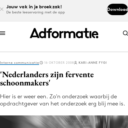
Jouw vak in je broekzak!
Download
De beste leeservaring met de app
Abonneer nu
Abonneer nu
Interne communicatie
16 OKTOBER 2008
KARI-ANNE FYGI
Log in
'Nederlanders zijn fervente
schoonmakers'
Download de app
Volg het laatste nieuws via de Adformatie
Hier is er weer een. Zo'n onderzoek waarbij de
opdrachtgever van het onderzoek erg blij mee is.
Nieuws app