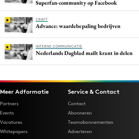
Superfan-community op Facebook
CRAFT
Advance: waardebepaling bedrijven
INTERNE COMMUNICATIE
Nederlands Dagblad mailt krant in delen
Meer Adformatie
Service & Contact
Partners
Contact
Events
Abonneren
Vacatures
Teamabonnementen
Whitepapers
Adverteren