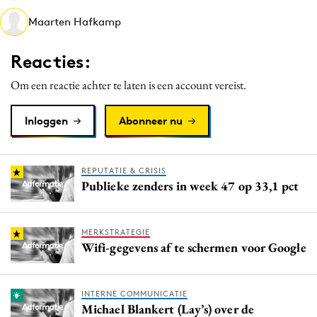
Media
Maarten Hafkamp
Merkstrategie
Reacties:
PR
Programmatic
Om een reactie achter te laten is een account vereist.
Purpose Marketing
Inloggen
Abonneer nu
Reputatie & crisis
REPUTATIE & CRISIS
Publieke zenders in week 47 op 33,1 pct
MERKSTRATEGIE
Wifi-gegevens af te schermen voor Google
INTERNE COMMUNICATIE
Michael Blankert (Lay’s) over de