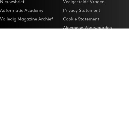
Nieuwsbrief
Veelgestelde Vragen
Adformatie Academy
Privacy Statement
Volledig Magazine Archief
Cookie Statement
Algemene Voorwaarden
Onze app
Maak Adformatie.nl je
Google-favoriet
Privacyinstellingen
Download de
Adformatie Nieuws App