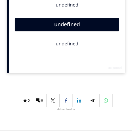
Bureaus
Campagnes
Carriere
Contentmarketing
Craft
Customer Experience
Data & Insights
Design
Digital transformation
Diversiteit
Effectiviteit
0
0
Gedragsverandering
Advertentie
Influencer marketing
Interne communicatie
Martech