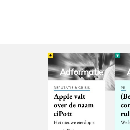
REPUTATIE & CRISIS
PR
Apple valt
(Be
over de naam
co
eiPott
rul
Het nieuwe eierdopje
We l