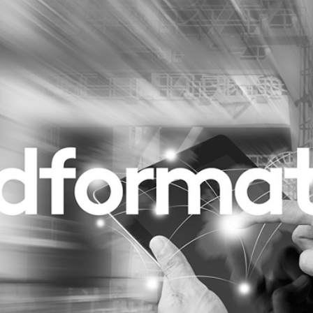
Programmatic
ering
Purpose Marketing
keting
Reputatie & crisis
nicatie