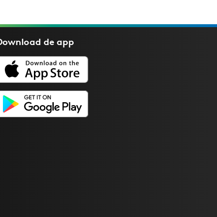
Download de
app