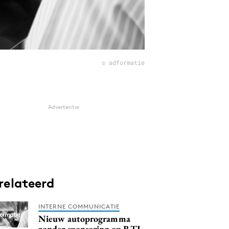
© adformatie
Advertentie
relateerd
INTERNE COMMUNICATIE
Nieuw autoprogramma
zonder sponsoring op RTL