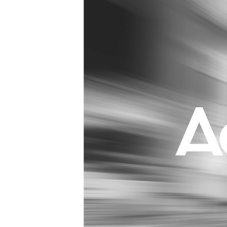
Carriere
Effectiviteit
Contentmarketing
Gedragsverand
Craft
Influencer mar
Customer Experience
Interne commu
Data & Insights
Martech