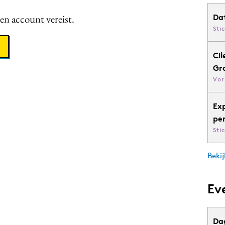
een account vereist.
Da
Sti
Cli
Gr
Vor
Ex
pe
Sti
Bekij
Ev
Da