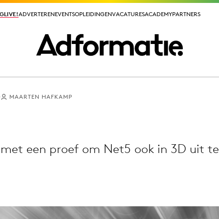
GLIVE!
GLIVE!
ADVERTEREN
ADVERTEREN
EVENTS
EVENTS
OPLEIDINGEN
OPLEIDINGEN
VACATURES
VACATURES
ACADEMY
ACADEMY
PARTNERS
PARTNERS
0
MAARTEN HAFKAMP
ieuws app
 met een proef om Net5 ook in 3D uit t
Media
ormation
Merkstrategie
PR