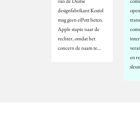
van de Duitse
comm
designfabrikant Koziol
open
mag geen eiPott heten.
tran
Apple stapte naar de
comm
rechter, omdat het
inter
concern de naam te…
vera
en r
sleu