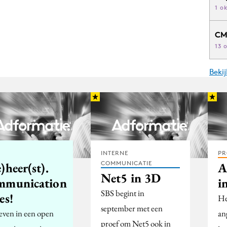
1 o
CM
13 
Beki
INTERNE
PR
COMMUNICATIE
)heer(st).
A
Net5 in 3D
mmunication
i
SBS begint in
es!
He
september met een
even in een open
an
proef om Net5 ook in