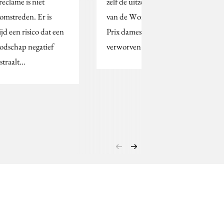
reclame is niet
zelf de uitzendrechten
omstreden. Er is
van de World Grand
ijd een risico dat een
Prix damesvolleybal
odschap negatief
verworven.
tstraalt…