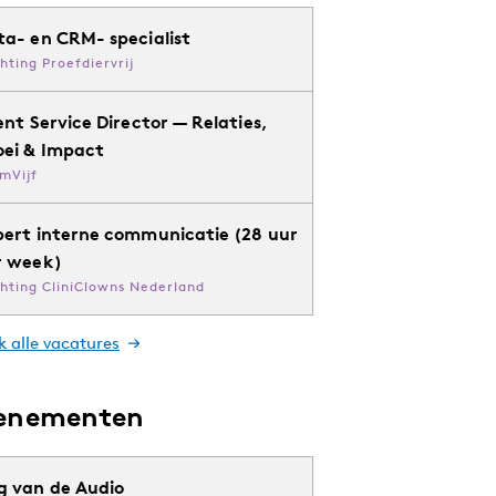
ta- en CRM- specialist
chting Proefdiervrij
ent Service Director — Relaties,
oei & Impact
mVijf
pert interne communicatie (28 uur
r week)
chting CliniClowns Nederland
k alle vacatures
enementen
g van de Audio