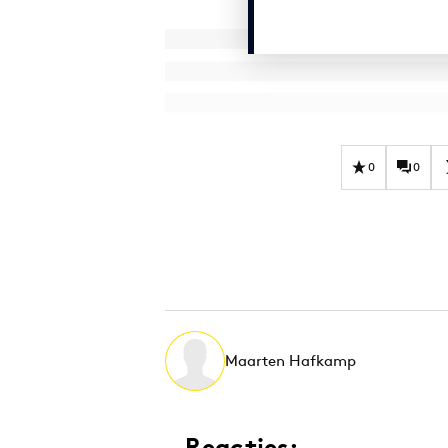
0
0
Maarten Hafkamp
Reacties: