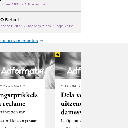
ktober 2026 · Adformatie
O Retail
oktober 2026 · Doopsgezinde Singelkerk
jk alle evenementen
OGRAMMATIC
CUSTOMER EXPERIENCE
ngstprikkels
Dela verwerft
n reclame
uitzendrechten
damesvolleybal
t inzetten van
gstprikkels en gevaar
Coöperatie Dela heeft