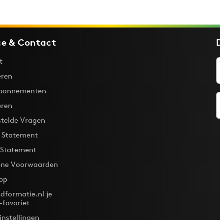
ce & Contact
t
ren
bonnementen
eren
stelde Vragen
y Statement
 Statement
ne Voorwaarden
pp
dformatie.nl je
-favoriet
instellingen