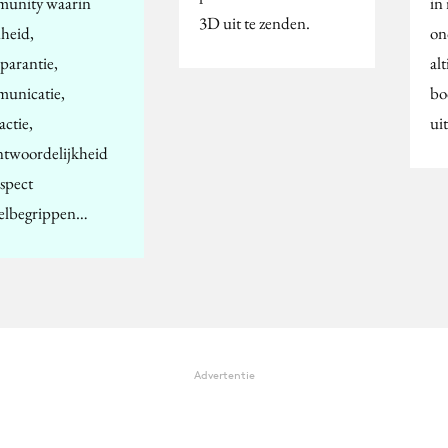
unity waarin
in 
3D uit te zenden.
heid,
on
sparantie,
alt
unicatie,
bo
actie,
ui
ntwoordelijkheid
espect
telbegrippen…
Advertentie