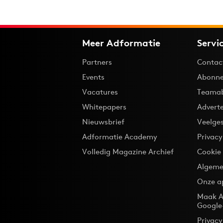
Meer Adformatie
Servi
Partners
Contac
Events
Abonne
Vacatures
Teama
Whitepapers
Advert
Nieuwsbrief
Veelge
Adformatie Academy
Privac
Volledig Magazine Archief
Cookie
Algeme
Onze a
Maak A
Google
Privacy