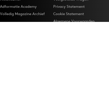
Adformatie Academy
Privacy Statement
Volledig Magazine Archief
Cookie Statement
Algemene Voorwaarden
Onze app
Maak Adformatie.nl je
Google-favoriet
Privacyinstellingen
Download de
Adformatie Nieuws App