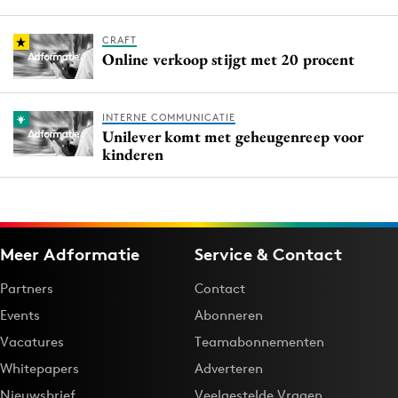
CRAFT
Online verkoop stijgt met 20 procent
INTERNE COMMUNICATIE
Unilever komt met geheugenreep voor
kinderen
Meer Adformatie
Service & Contact
Partners
Contact
Events
Abonneren
Vacatures
Teamabonnementen
Whitepapers
Adverteren
Nieuwsbrief
Veelgestelde Vragen