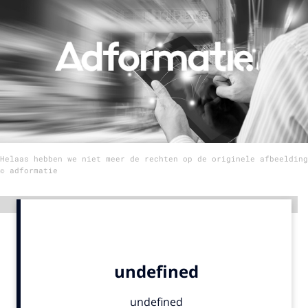
Menu
Home
9 sept: GenAI-training
12 nov: MarketingLive!
Adverteren
Helaas hebben we niet meer de rechten op de originele afbeelding
Events
© adformatie
Opleidingen
Vacatures
Advertentie
Academy
Partners
Topics
Artificial Intelligence