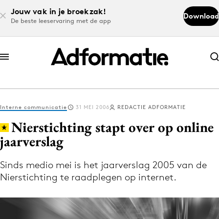
Jouw vak in je broekzak!
Download
De beste leeservaring met de app
Abonneer nu
Abonneer nu
Interne communicatie
31 MEI 2006
REDACTIE ADFORMATIE
Log in
Nierstichting stapt over op online
jaarverslag
Download de app
Volg het laatste nieuws via de Adformatie
Sinds medio mei is het jaarverslag 2005 van de
Nierstichting te raadplegen op internet.
Nieuws app