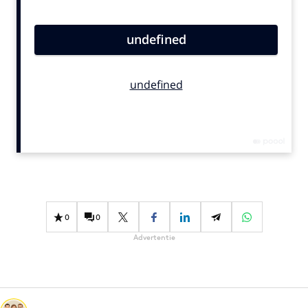
Bureaus
Campagnes
Carriere
Contentmarketing
Craft
Customer Experience
Data & Insights
Design
Digital transformation
Diversiteit
0
0
Effectiviteit
Advertentie
Gedragsverandering
Influencer marketing
Interne communicatie
Martech