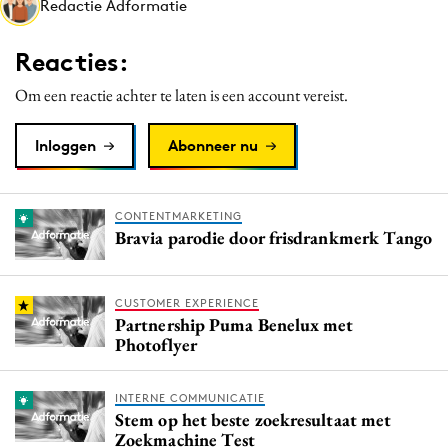
Redactie Adformatie
Media
Merkstrategie
Reacties:
PR
Om een reactie achter te laten is een account vereist.
Programmatic
Purpose Marketing
Inloggen
Abonneer nu
Reputatie & crisis
CONTENTMARKETING
Bravia parodie door frisdrankmerk Tango
CUSTOMER EXPERIENCE
Partnership Puma Benelux met
Photoflyer
INTERNE COMMUNICATIE
Stem op het beste zoekresultaat met
Zoekmachine Test