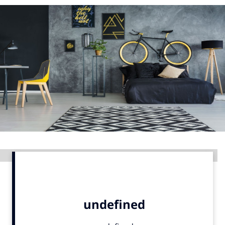
Menu
Home
9 sept: GenAI-training
12 nov: MarketingLive!
Adverteren
Events
Opleidingen
Vacatures
Advertentie
Academy
Partners
Topics
Artificial Intelligence