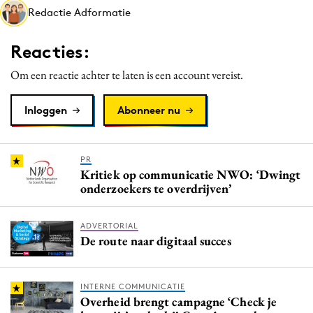
Redactie Adformatie
Media
Merkstrategie
Reacties:
PR
Om een reactie achter te laten is een account vereist.
Programmatic
Purpose Marketing
Inloggen
Abonneer nu
Reputatie & crisis
PR
Kritiek op communicatie NWO: ‘Dwingt
onderzoekers te overdrijven’
ADVERTORIAL
De route naar digitaal succes
INTERNE COMMUNICATIE
Overheid brengt campagne ‘Check je