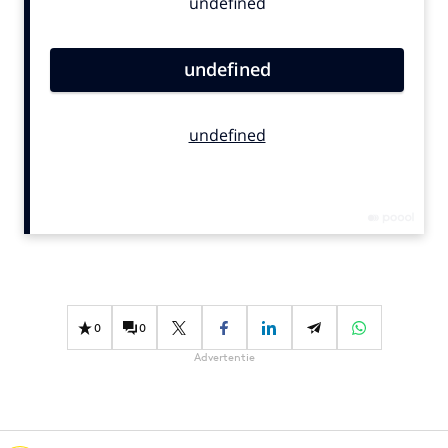
Bureaus
Campagnes
Carriere
Contentmarketing
Craft
Customer Experience
Data & Insights
Design
Digital transformation
Diversiteit
Effectiviteit
0
0
Gedragsverandering
Advertentie
Influencer marketing
Interne communicatie
Martech