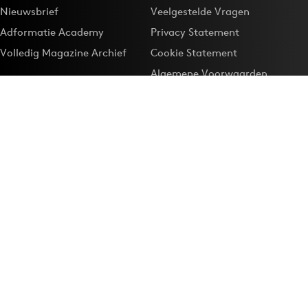
Nieuwsbrief
Veelgestelde Vragen
Adformatie Academy
Privacy Statement
Volledig Magazine Archief
Cookie Statement
Algemene Voorwaarden
Onze app
Maak Adformatie.nl je
Google-favoriet
Privacyinstellingen
Download de
Adformatie Nieuws App