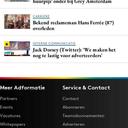
huurpijs’ onder bij Grey Amsterdam
CARRIERE
Bekend reclameman Hans Ferrée (87)
overleden
INTERNE COMMUNICATIE
Jack Dorsey (Twitter): 'We maken het
nog te lastig voor adverteerders'
Meer Adformatie
Service & Contact
Partners
Contact
Events
Abonneren
Vacatures
Teamabonnementen
Whitepapers
Adverteren