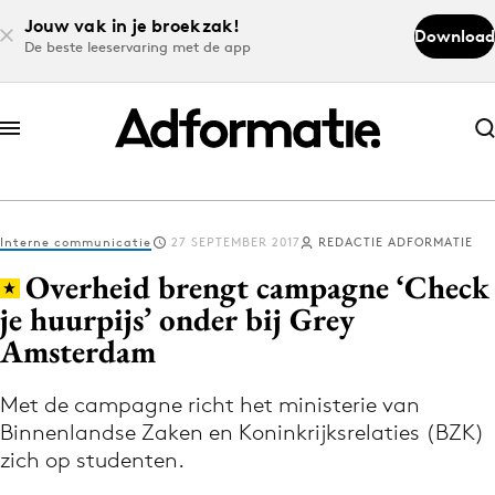
Jouw vak in je broekzak!
Download
De beste leeservaring met de app
Abonneer nu
Abonneer nu
Interne communicatie
27 SEPTEMBER 2017
REDACTIE ADFORMATIE
Log in
Overheid brengt campagne ‘Check
je huurpijs’ onder bij Grey
Amsterdam
Download de app
Volg het laatste nieuws via de Adformatie
Met de campagne richt het ministerie van
Nieuws app
Binnenlandse Zaken en Koninkrijksrelaties (BZK)
zich op studenten.