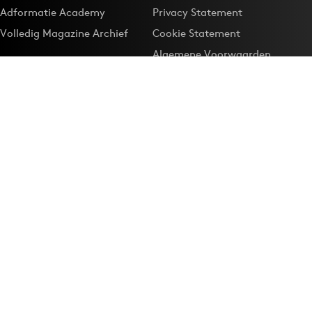
Adformatie Academy
Privacy Statement
Volledig Magazine Archief
Cookie Statement
Algemene Voorwaarden
Onze app
Maak Adformatie.nl je
Google-favoriet
Privacyinstellingen
Download de
Adformatie Nieuws App