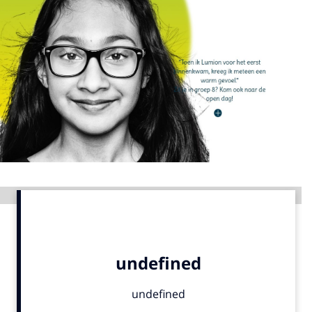
Menu
Home
9 sept: GenAI-training
12 nov: MarketingLive!
Adverteren
Events
Opleidingen
Advertentie
Vacatures
Academy
Partners
Topics
Artificial Intelligence