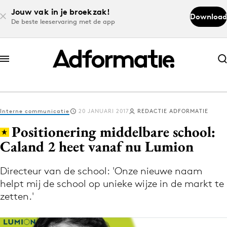
Jouw vak in je broekzak!
Download
De beste leeservaring met de app
Abonneer nu
Abonneer nu
Interne communicatie
20 JANUARI 2017
REDACTIE ADFORMATIE
Log in
Positionering middelbare school:
Caland 2 heet vanaf nu Lumion
Download de app
Volg het laatste nieuws via de Adformatie
Directeur van de school: 'Onze nieuwe naam
helpt mij de school op unieke wijze in de markt te
Nieuws app
zetten.'