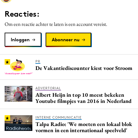
Media
Reacties:
Merkstrategie
Om een reactie achter te laten is een account vereist.
PR
Programmatic
Inloggen
Abonneer nu
Purpose Marketing
Reputatie & crisis
PR
De Vakantiediscounter kiest voor Stroom
ADVERTORIAL
Albert Heijn in top 10 meest bekeken
Youtube filmpjes van 2016 in Nederland
INTERNE COMMUNICATIE
Talpa Radio: 'We moeten een lokaal blok
vormen in een internationaal speelveld'