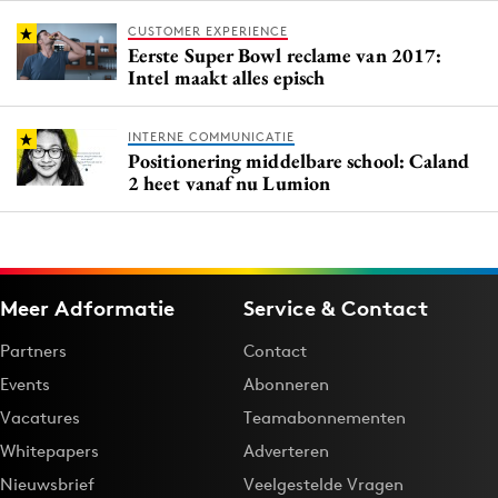
CUSTOMER EXPERIENCE
Eerste Super Bowl reclame van 2017:
Intel maakt alles episch
INTERNE COMMUNICATIE
Positionering middelbare school: Caland
2 heet vanaf nu Lumion
Meer Adformatie
Service & Contact
Partners
Contact
Events
Abonneren
Vacatures
Teamabonnementen
Whitepapers
Adverteren
Nieuwsbrief
Veelgestelde Vragen