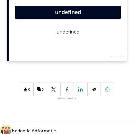
Bureaus
Campagnes
Carriere
Contentmarketing
Craft
Customer Experience
Data & Insights
Design
Digital transformation
Diversiteit
0
0
Effectiviteit
Advertentie
Gedragsverandering
Influencer marketing
Interne communicatie
Redactie Adformatie
Martech