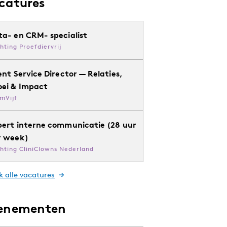
catures
ta- en CRM- specialist
chting Proefdiervrij
ent Service Director — Relaties,
oei & Impact
mVijf
pert interne communicatie (28 uur
r week)
chting CliniClowns Nederland
k alle vacatures
enementen