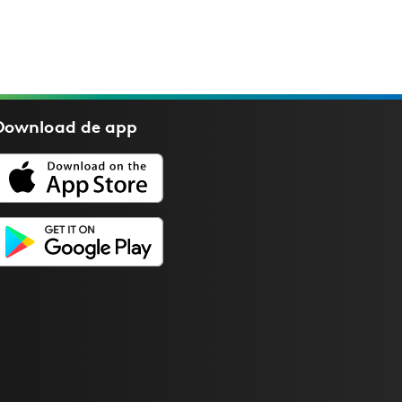
Download de
app