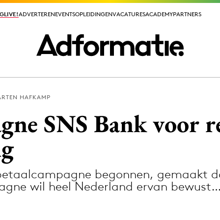
GLIVE!
GLIVE!
ADVERTEREN
ADVERTEREN
EVENTS
EVENTS
OPLEIDINGEN
OPLEIDINGEN
VACATURES
VACATURES
ACADEMY
ACADEMY
PARTNERS
PARTNERS
RTEN HAFKAMP
ieuws app
gne SNS Bank voor r
ng
 betaalcampagne begonnen, gemaakt do
Media
agne wil heel Nederland ervan bewust
ormation
Merkstrategie
PR