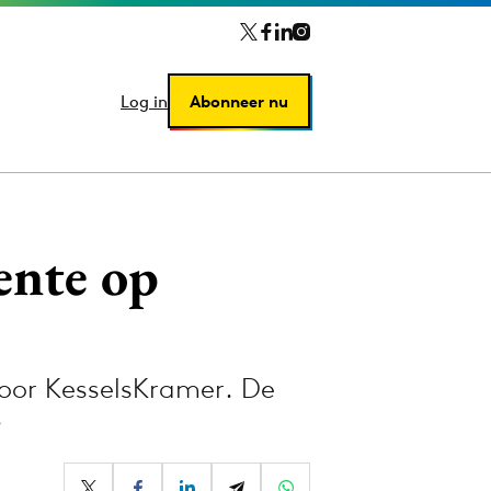
Log in
Log in
Abonneer nu
Abonneer nu
ente op
or KesselsKramer. De
…