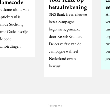
clamecode
betaalrekening
e
reclame-uiting van
SNS Bank is een nieuwe
Al
tickets.nl is
betaalcampagne
ve
ns de Stichting
begonnen, gemaakt
tu
ame Code in strijd
door KesselsKramer.
or
de code
De eerste fase van de
twe
aanbiedingen.
campagne wil heel
ver
Nederland ervan
ge
bewust…
Advertentie