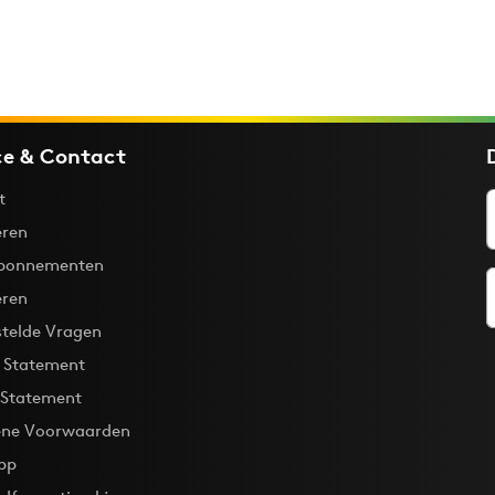
ce & Contact
t
ren
bonnementen
eren
stelde Vragen
y Statement
 Statement
ne Voorwaarden
pp