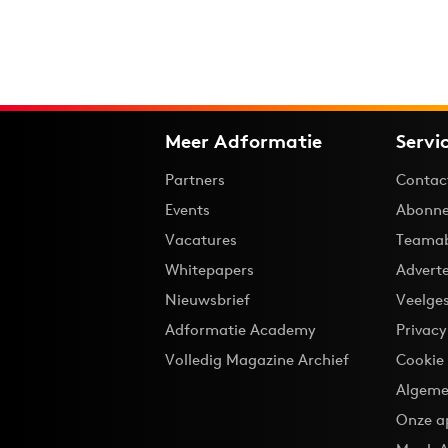
Meer Adformatie
Servi
Partners
Contac
Events
Abonne
Vacatures
Teama
Whitepapers
Advert
Nieuwsbrief
Veelge
Adformatie Academy
Privac
Volledig Magazine Archief
Cookie
Algeme
Onze a