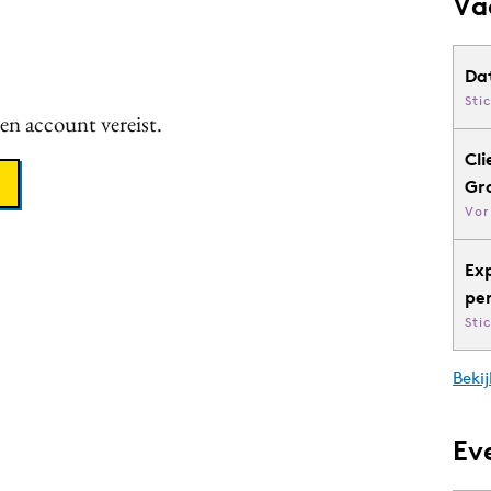
Va
Da
Sti
een account vereist.
Cli
Gr
Vor
Ex
pe
Sti
Bekij
Ev