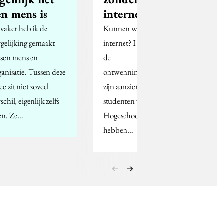
en mens is
internet
 vaker heb ik de
Kunnen we nog zonder
rgelijking gemaakt
internet? Het kan, maar
ssen mens en
de
ganisatie. Tussen deze
ontwenningsverschijnselen
e zit niet zoveel
zijn aanzienlijk. Vier
schil, eigenlijk zelfs
studenten van de
en. Ze…
Hogeschool Utrecht
hebben…