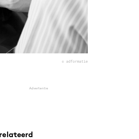
© adformatie
Advertentie
relateerd