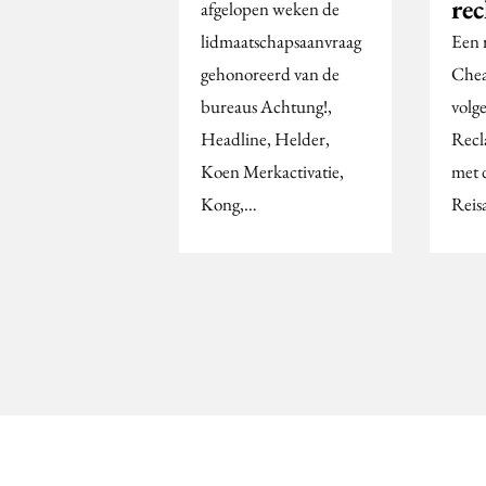
re
afgelopen weken de
lidmaatschapsaanvraag
Een 
gehonoreerd van de
Cheap
bureaus Achtung!,
volge
Headline, Helder,
Recl
Koen Merkactivatie,
met 
Kong,…
Reis