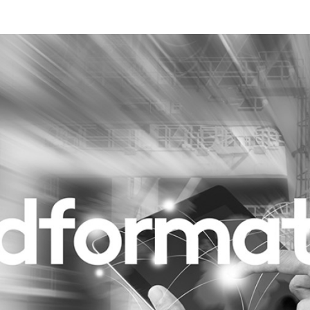
Programmatic
ering
Purpose Marketing
keting
Reputatie & crisis
nicatie