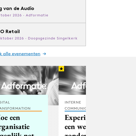
g van de Audio
ktober 2026 · Adformatie
O Retail
oktober 2026 · Doopsgezinde Singelkerk
jk alle evenementen
GITAL
INTERNE
ANSFORMATION
COMMUNICATIE
oe een
Experiment:
rganisatie
een week
igenlijk net
zonder