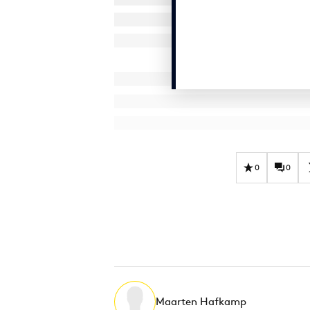
0
0
Maarten Hafkamp