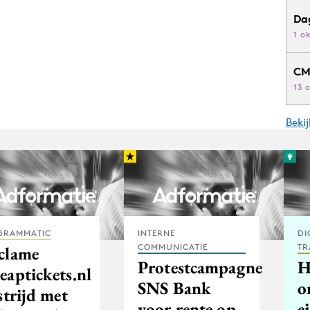
Da
1 o
CM
13 
Beki
GRAMMATIC
INTERNE
DI
COMMUNICATIE
TR
clame
Protestcampagne
H
eaptickets.nl
SNS Bank
o
strijd met
voor rente op
e