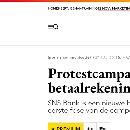
HOME
HOME
9 SEPT: GENAI-TRAINING
9 SEPT: GENAI-TRAINING
12 NOV: MARKETIN
12 NOV: MARKETIN
Interne communicatie
27 JULI 2011
MAA
Volg het laatste nieuws via de Adformatie N
Protestcampa
betaalrekeni
Topics
SNS Bank is een nieuwe
Artificial Intelligence
Design
eerste fase van de camp
Bureaus
Digital transf
Campagnes
Diversiteit
PREMIUM
0
0