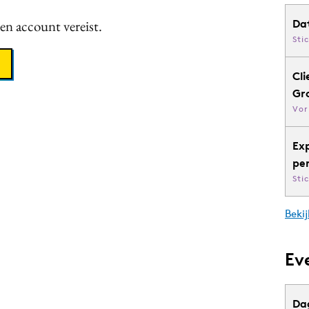
een account vereist.
Da
Sti
Cli
Gr
Vor
Ex
pe
Sti
Bekij
Ev
Da