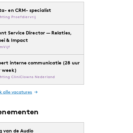
ta- en CRM- specialist
chting Proefdiervrij
ent Service Director — Relaties,
oei & Impact
mVijf
pert interne communicatie (28 uur
r week)
chting CliniClowns Nederland
k alle vacatures
enementen
g van de Audio