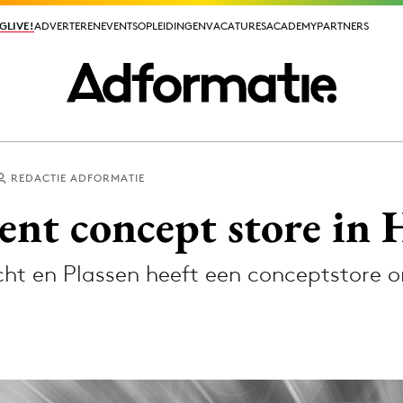
GLIVE!
GLIVE!
ADVERTEREN
ADVERTEREN
EVENTS
EVENTS
OPLEIDINGEN
OPLEIDINGEN
VACATURES
VACATURES
ACADEMY
ACADEMY
PARTNERS
PARTNERS
REDACTIE ADFORMATIE
ieuws app
nt concept store in 
t en Plassen heeft een conceptstore o
Media
ormation
Merkstrategie
PR