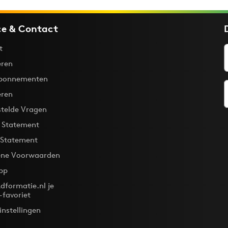
ce & Contact
t
ren
bonnementen
eren
stelde Vragen
y Statement
 Statement
ne Voorwaarden
pp
dformatie.nl je
-favoriet
instellingen