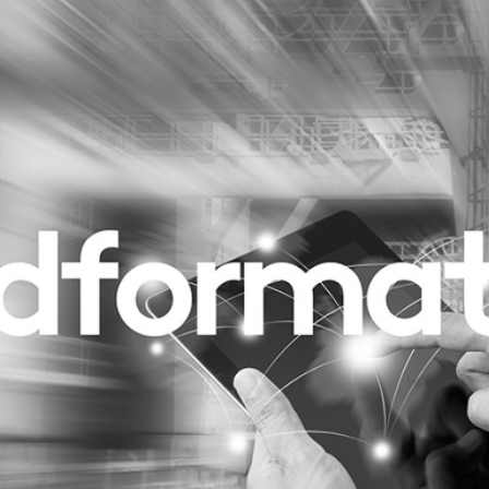
Programmatic
ering
Purpose Marketing
keting
Reputatie & crisis
nicatie