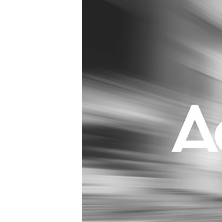
Carriere
Effectiviteit
Contentmarketing
Gedragsverand
Craft
Influencer mar
Customer Experience
Interne commu
Data & Insights
Martech