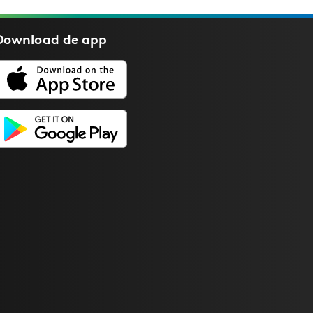
Download de
app