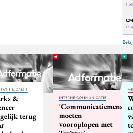
1 o
CM
13 
Beki
TATIE & CRISIS
ME
rks &
W
INTERNE COMMUNICATIE
'Communicatiemensen
encer
c
moeten
gelijk terug
v
vooroplopen met
ar
t
Twitter'