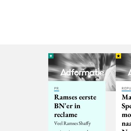
PR
REPU
Ramses eerste
Ma
BN'er in
Sp
reclame
mo
na
Veel Ramses Shaffy