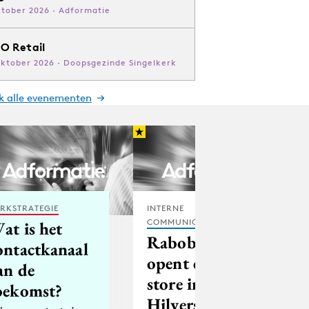
ktober 2026 · Adformatie
O Retail
oktober 2026 · Doopsgezinde Singelkerk
jk alle evenementen
RKSTRATEGIE
INTERNE
COMMUNICATIE
at is het
Rabobank
ontactkanaal
opent concept
an de
store in
oekomst?
Hilversum