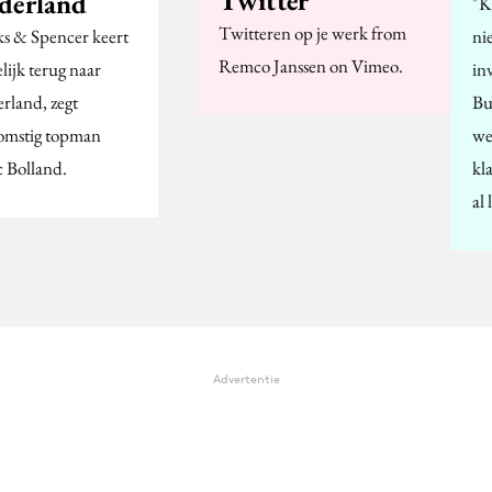
derland
"K
Twitteren op je werk from
s & Spencer keert
ni
Remco Janssen on Vimeo.
lijk terug naar
in
rland, zegt
Bu
omstig topman
we
 Bolland.
kl
al
Advertentie