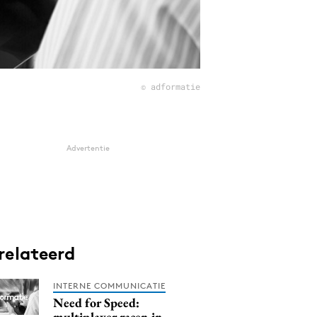
© adformatie
Advertentie
relateerd
INTERNE COMMUNICATIE
Need for Speed:
multiplayer racen in