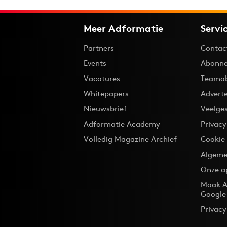
Meer Adformatie
Servi
Partners
Contac
Events
Abonne
Vacatures
Teama
Whitepapers
Advert
Nieuwsbrief
Veelge
Adformatie Academy
Privac
Volledig Magazine Archief
Cookie
Algeme
Onze a
Maak A
Google
Privacy