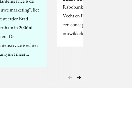
lantenservice is de
Rabobank Hilversum-
euwe marketing", liet
Vecht en Plassen heeft
vesteerder Brad
een conceptstore
rnham in 2006 al
ontwikkeld.
ten. De
antenservice is echter
 lang niet meer…