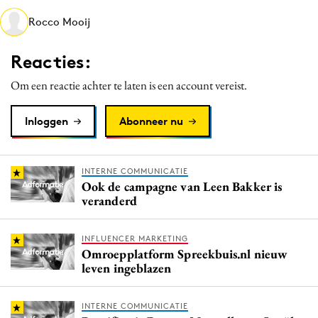
Media
Rocco Mooij
Merkstrategie
Reacties:
PR
Programmatic
Om een reactie achter te laten is een account vereist.
Purpose Marketing
Inloggen
Abonneer nu
Reputatie & crisis
INTERNE COMMUNICATIE
Ook de campagne van Leen Bakker is
veranderd
INFLUENCER MARKETING
Omroepplatform Spreekbuis.nl nieuw
leven ingeblazen
INTERNE COMMUNICATIE