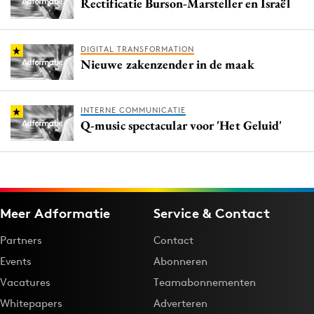
Rectificatie Burson-Marsteller en Israël
DIGITAL TRANSFORMATION
Nieuwe zakenzender in de maak
INTERNE COMMUNICATIE
Q-music spectacular voor 'Het Geluid'
Meer Adformatie
Service & Contact
Partners
Contact
Events
Abonneren
Vacatures
Teamabonnementen
Whitepapers
Adverteren