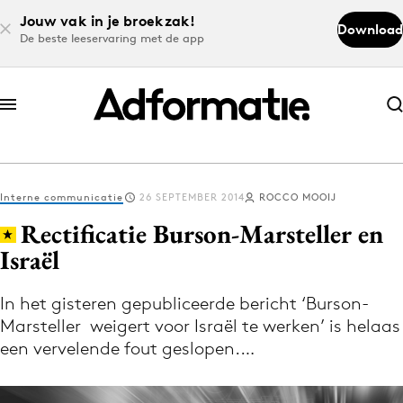
Jouw vak in je broekzak!
Download
De beste leeservaring met de app
Abonneer nu
Abonneer nu
Interne communicatie
26 SEPTEMBER 2014
ROCCO MOOIJ
Log in
Rectificatie Burson-Marsteller en
Israël
Download de app
Volg het laatste nieuws via de Adformatie
In het gisteren gepubliceerde bericht ‘Burson-
Marsteller weigert voor Israël te werken’ is helaas
Nieuws app
een vervelende fout geslopen.…