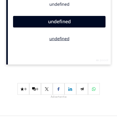
Bureaus
Campagnes
Carriere
Contentmarketing
Craft
Customer Experience
Data & Insights
Design
Digital transformation
Diversiteit
Effectiviteit
0
0
Gedragsverandering
Advertentie
Influencer marketing
Interne communicatie
Martech