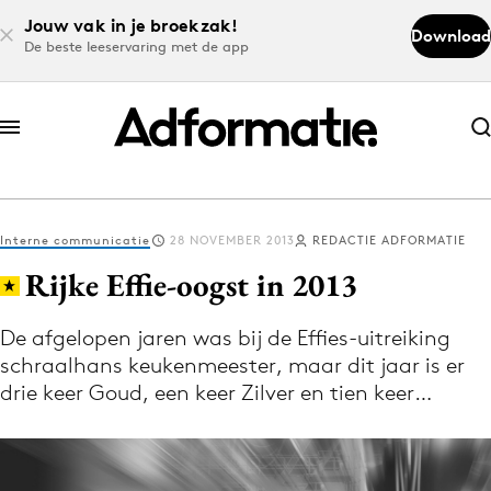
Jouw vak in je broekzak!
Download
De beste leeservaring met de app
Abonneer nu
Abonneer nu
Interne communicatie
28 NOVEMBER 2013
REDACTIE ADFORMATIE
Log in
Rijke Effie-oogst in 2013
De afgelopen jaren was bij de Effies-uitreiking
Download de app
schraalhans keukenmeester, maar dit jaar is er
Volg het laatste nieuws via de Adformatie
drie keer Goud, een keer Zilver en tien keer…
Nieuws app