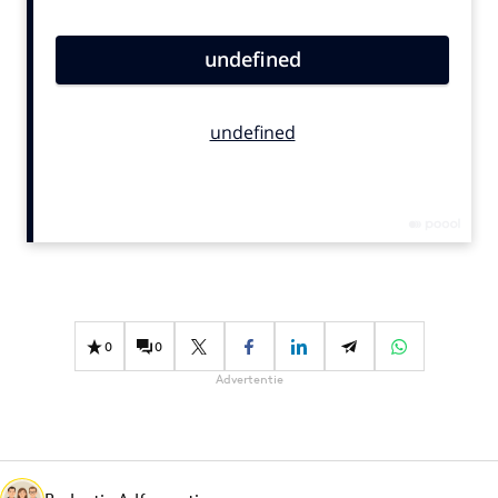
Bureaus
Campagnes
Carriere
Contentmarketing
Craft
Customer Experience
Data & Insights
Design
Digital transformation
Diversiteit
0
0
Effectiviteit
Advertentie
Gedragsverandering
Influencer marketing
Interne communicatie
Martech