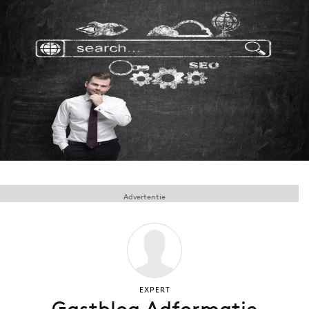
Menu
Home
9 sept: GenAI-training
12 nov: MarketingLive!
Adverteren
Events
Opleidingen
Advertentie
Vacatures
Academy
Partners
Topics
EXPERT
Artificial Intelligence
Gastblog Adformatie