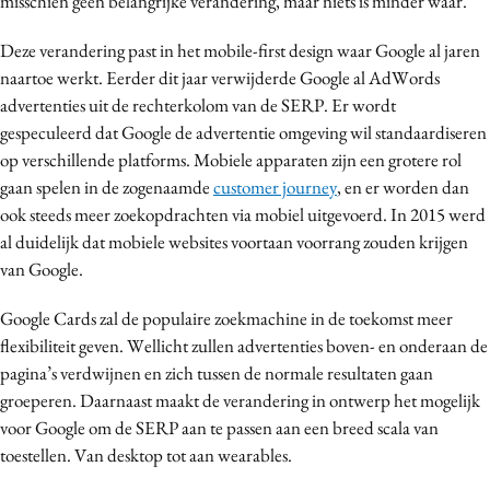
misschien geen belangrijke verandering, maar niets is minder waar.
Media
Deze verandering past in het mobile-first design waar Google al jaren
Merkstrategie
naartoe werkt. Eerder dit jaar verwijderde Google al AdWords
PR
advertenties uit de rechterkolom van de SERP. Er wordt
Programmatic
gespeculeerd dat Google de advertentie omgeving wil standaardiseren
Purpose Marketing
op verschillende platforms. Mobiele apparaten zijn een grotere rol
gaan spelen in de zogenaamde
customer journey
, en er worden dan
Reputatie & crisis
ook steeds meer zoekopdrachten via mobiel uitgevoerd. In 2015 werd
al duidelijk dat mobiele websites voortaan voorrang zouden krijgen
van Google.
Google Cards zal de populaire zoekmachine in de toekomst meer
flexibiliteit geven. Wellicht zullen advertenties boven- en onderaan de
pagina’s verdwijnen en zich tussen de normale resultaten gaan
groeperen. Daarnaast maakt de verandering in ontwerp het mogelijk
voor Google om de SERP aan te passen aan een breed scala van
toestellen. Van desktop tot aan wearables.