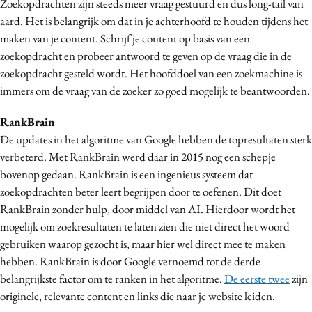
Zoekopdrachten zijn steeds meer vraag gestuurd en dus long-tail van
aard. Het is belangrijk om dat in je achterhoofd te houden tijdens het
maken van je content. Schrijf je content op basis van een
zoekopdracht en probeer antwoord te geven op de vraag die in de
zoekopdracht gesteld wordt. Het hoofddoel van een zoekmachine is
immers om de vraag van de zoeker zo goed mogelijk te beantwoorden.
RankBrain
De updates in het algoritme van Google hebben de topresultaten sterk
verbeterd. Met RankBrain werd daar in 2015 nog een schepje
bovenop gedaan. RankBrain is een ingenieus systeem dat
zoekopdrachten beter leert begrijpen door te oefenen. Dit doet
RankBrain zonder hulp, door middel van AI. Hierdoor wordt het
mogelijk om zoekresultaten te laten zien die niet direct het woord
gebruiken waarop gezocht is, maar hier wel direct mee te maken
hebben. RankBrain is door Google vernoemd tot de derde
belangrijkste factor om te ranken in het algoritme.
De eerste twee
zijn
originele, relevante content en links die naar je website leiden.