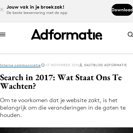
Jouw vak in je broekzak!
Download
De beste leeservaring met de app
Abonneer nu
Abonneer nu
Interne communicatie
17 NOVEMBER 2016
GASTBLOG ADFORMATIE
Log in
Search in 2017: Wat Staat Ons Te
Wachten?
Download de app
Volg het laatste nieuws via de Adformatie
Om te voorkomen dat je website zakt, is het
belangrijk om die veranderingen in de gaten te
Nieuws app
houden.