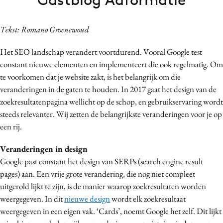
Bureaus
Campagnes
Tekst: Romano Groenewoud
Carriere
Het SEO landschap verandert voortdurend. Vooral Google test
Contentmarketing
constant nieuwe elementen en implementeert die ook regelmatig. Om
Craft
te voorkomen dat je website zakt, is het belangrijk om die
Customer Experience
veranderingen in de gaten te houden. In 2017 gaat het design van de
Data & Insights
zoekresultatenpagina wellicht op de schop, en gebruikservaring wordt
steeds relevanter. Wij zetten de belangrijkste veranderingen voor je op
Design
een rij.
Digital transformation
Diversiteit
Veranderingen in design
Effectiviteit
Google past constant het design van SERPs (search engine result
pages) aan. Een vrije grote verandering, die nog niet compleet
Gedragsverandering
uitgerold lijkt te zijn, is de manier waarop zoekresultaten worden
Influencer marketing
weergegeven. In dit
nieuwe design
wordt elk zoekresultaat
Interne communicatie
weergegeven in een eigen vak. ‘Cards’, noemt Google het zelf. Dit lijkt
Martech