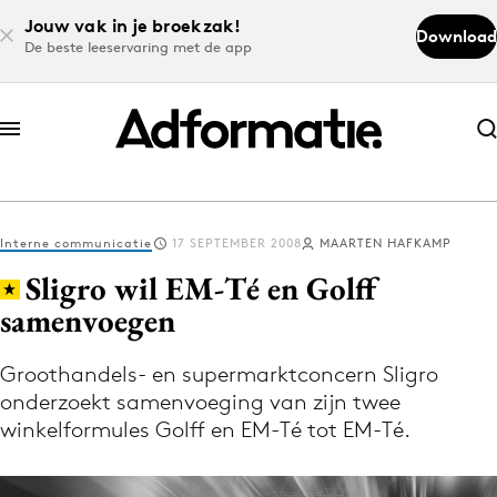
Jouw vak in je broekzak!
Download
De beste leeservaring met de app
Abonneer nu
Abonneer nu
Interne communicatie
17 SEPTEMBER 2008
MAARTEN HAFKAMP
Log in
Sligro wil EM-Té en Golff
samenvoegen
Download de app
Volg het laatste nieuws via de Adformatie
Groothandels- en supermarktconcern Sligro
onderzoekt samenvoeging van zijn twee
Nieuws app
winkelformules Golff en EM-Té tot EM-Té.