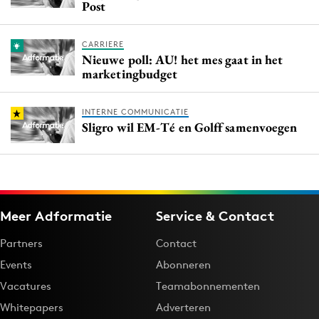
Post
CARRIERE
Nieuwe poll: AU! het mes gaat in het
marketingbudget
INTERNE COMMUNICATIE
Sligro wil EM-Té en Golff samenvoegen
Meer Adformatie
Service & Contact
Partners
Contact
Events
Abonneren
Vacatures
Teamabonnementen
Whitepapers
Adverteren