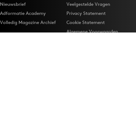
Nieuwsbrief
Veelgestelde Vragen
Adformatie Academy
Privacy Statement
Volledig Magazine Archief
Cookie Statement
Algemene Voorwaarden
Onze app
Maak Adformatie.nl je
Google-favoriet
Privacyinstellingen
Download de
Adformatie Nieuws App