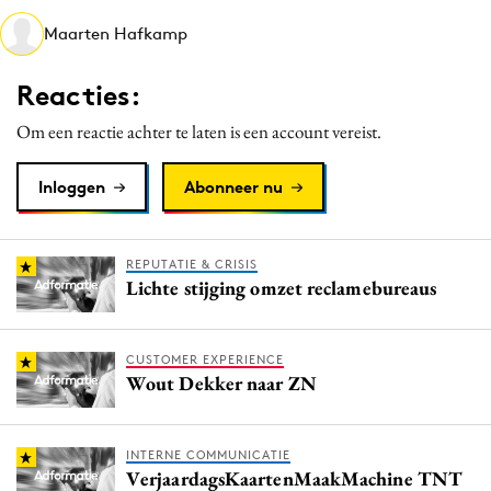
Media
Maarten Hafkamp
Merkstrategie
Reacties:
PR
Programmatic
Om een reactie achter te laten is een account vereist.
Purpose Marketing
Inloggen
Abonneer nu
Reputatie & crisis
REPUTATIE & CRISIS
Lichte stijging omzet reclamebureaus
CUSTOMER EXPERIENCE
Wout Dekker naar ZN
INTERNE COMMUNICATIE
VerjaardagsKaartenMaakMachine TNT