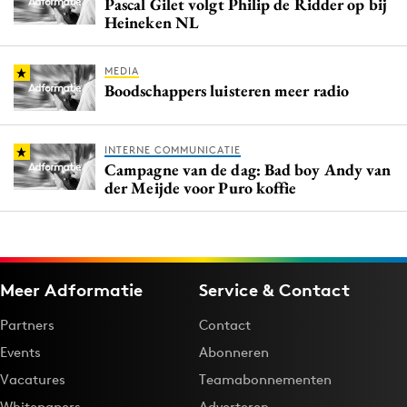
Pascal Gilet volgt Philip de Ridder op bij
Heineken NL
MEDIA
Boodschappers luisteren meer radio
INTERNE COMMUNICATIE
Campagne van de dag: Bad boy Andy van
der Meijde voor Puro koffie
Meer Adformatie
Service & Contact
Partners
Contact
Events
Abonneren
Vacatures
Teamabonnementen
Whitepapers
Adverteren