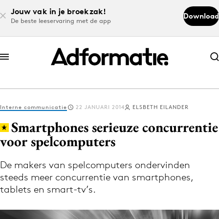
Jouw vak in je broekzak!
Download
De beste leeservaring met de app
Abonneer nu
Abonneer nu
Interne communicatie
22 JANUARI 2014
ELSBETH EILANDER
Log in
Smartphones serieuze concurrentie
voor spelcomputers
Download de app
Volg het laatste nieuws via de Adformatie
De makers van spelcomputers ondervinden
steeds meer concurrentie van smartphones,
Nieuws app
tablets en smart-tv’s.