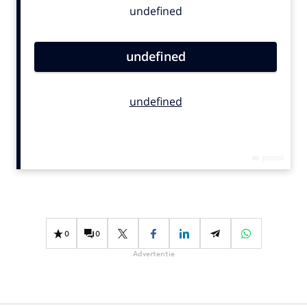
Bureaus
Campagnes
Carriere
Contentmarketing
Craft
Customer Experience
Data & Insights
Design
Digital transformation
Diversiteit
Effectiviteit
0
0
Gedragsverandering
Advertentie
Influencer marketing
Interne communicatie
Martech