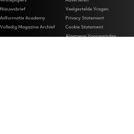
Nieuwsbrief
Veelgestelde Vragen
Adformatie Academy
Privacy Statement
Volledig Magazine Archief
Cookie Statement
Algemene Voorwaarden
Onze app
Maak Adformatie.nl je
Google-favoriet
Privacyinstellingen
Download de
Adformatie Nieuws App