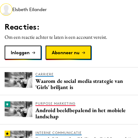
Media
Elsbeth Eilander
Merkstrategie
Reacties:
PR
Programmatic
Om een reactie achter te laten is een account vereist.
Purpose Marketing
Inloggen
Abonneer nu
Reputatie & crisis
CARRIERE
Waarom de social media strategie van
'Girls' briljant is
PURPOSE MARKETING
Android beeldbepalend in het mobiele
landschap
INTERNE COMMUNICATIE