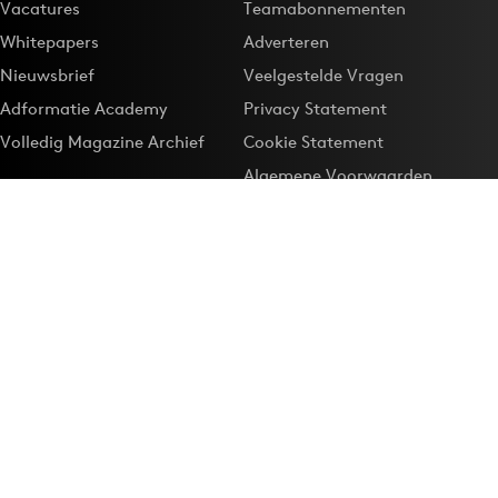
Vacatures
Teamabonnementen
Whitepapers
Adverteren
Nieuwsbrief
Veelgestelde Vragen
Adformatie Academy
Privacy Statement
Volledig Magazine Archief
Cookie Statement
Algemene Voorwaarden
Onze app
Maak Adformatie.nl je
Google-favoriet
Privacyinstellingen
Download de
Adformatie Nieuws App