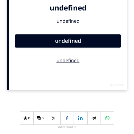
Bureaus
Campagnes
Carriere
Contentmarketing
Craft
Customer Experience
Data & Insights
Design
Digital transformation
Diversiteit
Effectiviteit
Gedragsverandering
Influencer marketing
0
0
Interne communicatie
Advertentie
Martech