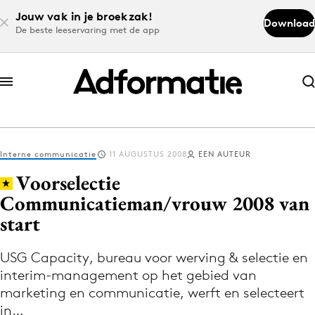
Jouw vak in je broekzak!
Download
De beste leeservaring met de app
Abonneer nu
Abonneer nu
Interne communicatie
11 AUGUSTUS 2008
EEN AUTEUR
Log in
Voorselectie
Communicatieman/vrouw 2008 van
start
Download de app
Volg het laatste nieuws via de Adformatie
USG Capacity, bureau voor werving & selectie en
Nieuws app
interim-management op het gebied van
marketing en communicatie, werft en selecteert
in…