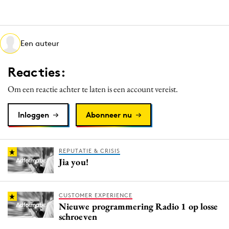
Media
Merkstrategie
PR
Een auteur
Programmatic
Reacties:
Purpose Marketing
Reputatie & crisis
Om een reactie achter te laten is een account vereist.
Inloggen
Abonneer nu
REPUTATIE & CRISIS
Jia you!
CUSTOMER EXPERIENCE
Nieuwe programmering Radio 1 op losse
schroeven