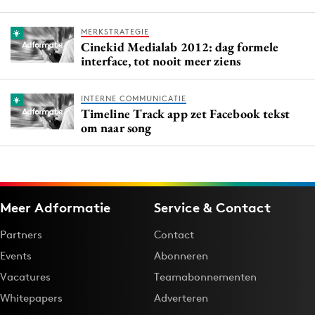
MERKSTRATEGIE
Cinekid Medialab 2012: dag formele
interface, tot nooit meer ziens
INTERNE COMMUNICATIE
Timeline Track app zet Facebook tekst
om naar song
Meer Adformatie
Service & Contact
Partners
Contact
Events
Abonneren
Vacatures
Teamabonnementen
Whitepapers
Adverteren