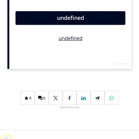
Bureaus
Campagnes
Carriere
Contentmarketing
Craft
Customer Experience
Data & Insights
Design
Digital transformation
Diversiteit
0
0
Effectiviteit
Advertentie
Gedragsverandering
Influencer marketing
Interne communicatie
Martech