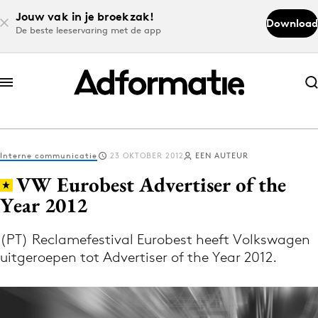
Jouw vak in je broekzak!
Download
De beste leeservaring met de app
Abonneer nu
Abonneer nu
Interne communicatie
23 OKTOBER 2012
EEN AUTEUR
Log in
VW Eurobest Advertiser of the
Year 2012
Download de app
Volg het laatste nieuws via de Adformatie
(PT) Reclamefestival Eurobest heeft Volkswagen
uitgeroepen tot Advertiser of the Year 2012.
Nieuws app