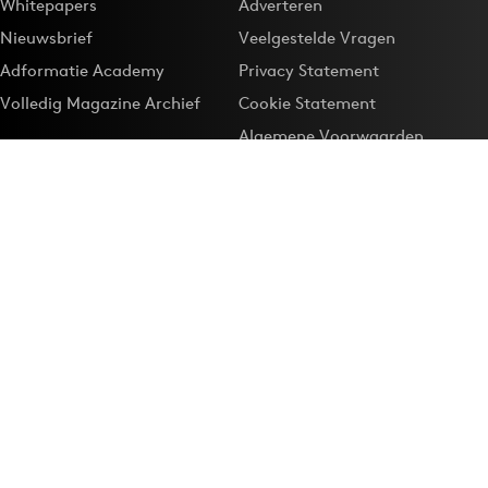
Whitepapers
Adverteren
Nieuwsbrief
Veelgestelde Vragen
Adformatie Academy
Privacy Statement
Volledig Magazine Archief
Cookie Statement
Algemene Voorwaarden
Onze app
Maak Adformatie.nl je
Google-favoriet
Privacyinstellingen
Download de
Adformatie Nieuws App