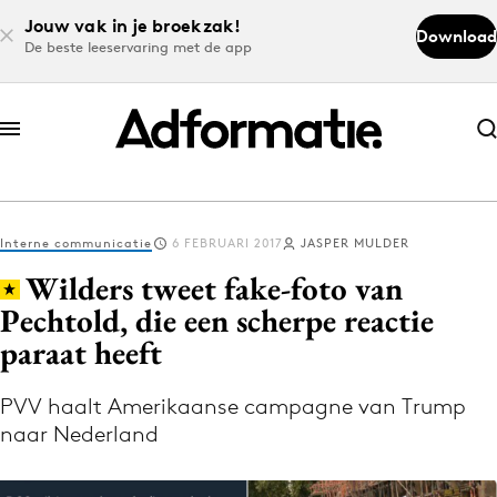
Jouw vak in je broekzak!
Download
De beste leeservaring met de app
Abonneer nu
Abonneer nu
Interne communicatie
6 FEBRUARI 2017
JASPER MULDER
Log in
Wilders tweet fake-foto van
Pechtold, die een scherpe reactie
paraat heeft
Download de app
Volg het laatste nieuws via de Adformatie
PVV haalt Amerikaanse campagne van Trump
Nieuws app
naar Nederland