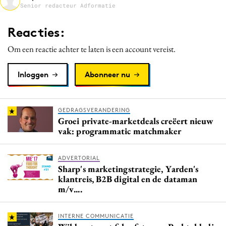
Senior redacteur Adformatie
Media
Merkstrategie
Reacties:
PR
Om een reactie achter te laten is een account vereist.
Programmatic
Purpose Marketing
Inloggen
Abonneer nu
Reputatie & crisis
GEDRAGSVERANDERING
Groei private-marketdeals creëert nieuw
vak: programmatic matchmaker
ADVERTORIAL
Sharp's marketingstrategie, Yarden's
klantreis, B2B digital en de dataman
m/v....
INTERNE COMMUNICATIE