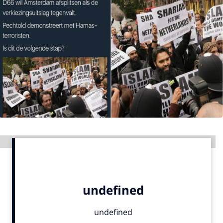
Menu
Home
9 sept: GenAI-training
12 nov: MarketingLive!
Adverteren
Events
Opleidingen
Advertentie
Vacatures
Academy
Partners
Topics
Artificial Intelligence