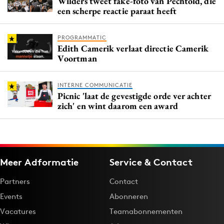
Wilders tweet fake-foto van Pechtold, die
een scherpe reactie paraat heeft
PROGRAMMATIC
Edith Camerik verlaat directie Camerik
Voortman
INTERNE COMMUNICATIE
Picnic 'laat de gevestigde orde ver achter
zich' en wint daarom een award
Meer Adformatie
Service & Contact
Partners
Contact
Events
Abonneren
Vacatures
Teamabonnementen