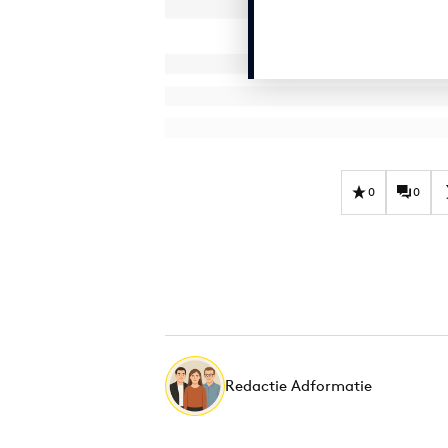
0
0
Redactie Adformatie