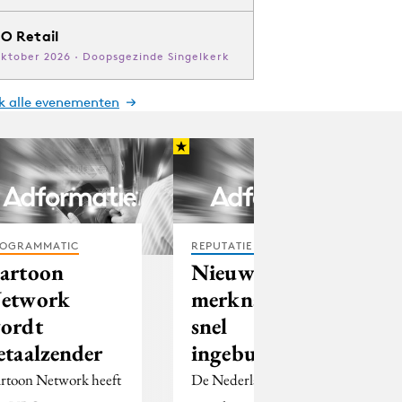
O Retail
oktober 2026 · Doopsgezinde Singelkerk
jk alle evenementen
OGRAMMATIC
REPUTATIE & CRISIS
artoon
Nieuwe
etwork
merknaam
ordt
snel
etaalzender
ingeburgerd
rtoon Network heeft
De Nederlander heeft