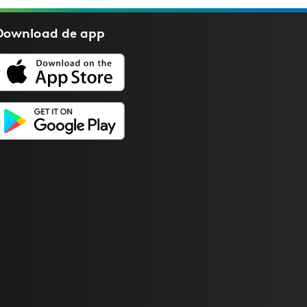
Download de
app