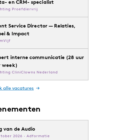
ta- en CRM- specialist
chting Proefdiervrij
ent Service Director — Relaties,
oei & Impact
mVijf
pert interne communicatie (28 uur
r week)
chting CliniClowns Nederland
k alle vacatures
enementen
g van de Audio
ktober 2026 · Adformatie