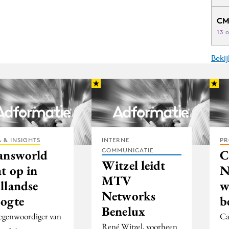
CM
13 
Beki
 & INSIGHTS
INTERNE
PR
COMMUNICATIE
answorld
C
Witzel leidt
t op in
N
MTV
llandse
w
Networks
ogte
b
Benelux
egenwoordiger van
Ca
René Witzel, voorheen