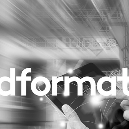
Programmatic
ering
Purpose Marketing
keting
Reputatie & crisis
nicatie