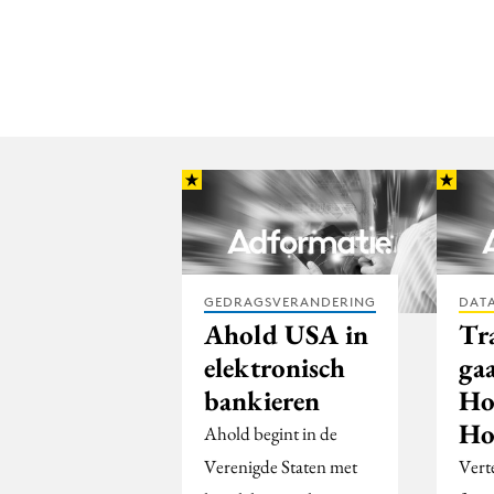
GEDRAGSVERANDERING
DATA
Ahold USA in
Tr
elektronisch
gaa
bankieren
Ho
Ho
Ahold begint in de
Verenigde Staten met
Vert