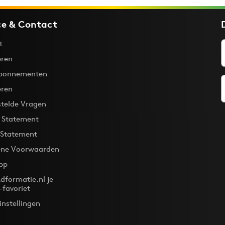
ce & Contact
t
ren
bonnementen
eren
stelde Vragen
y Statement
 Statement
ne Voorwaarden
pp
dformatie.nl je
-favoriet
instellingen