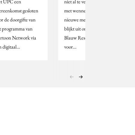
t UPC een
niet al te veel moeite
ereenkomst gesloten
met wennen aan een
or de doorgifte van
nieuwe merknaam. Dat
t programma van
blijkt uit onderzoek dat
rtoon Network via
Blauw Research deed
n digitaal…
voor…