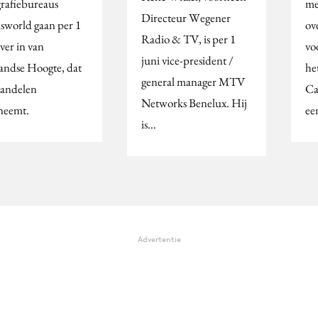
grafiebureaus
me
Directeur Wegener
sworld gaan per 1
ov
Radio & TV, is per 1
over in van
vo
juni vice-president /
andse Hoogte, dat
he
general manager MTV
 aandelen
Ca
Networks Benelux. Hij
neemt.
ee
is…
Advertentie