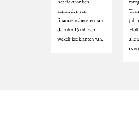
het elektronisch
foto
aanbieden van
Tran
financiële diensten aan
juli 
de ruim 15 miljoen
Holl
wekelijkse klanten van…
alle
over