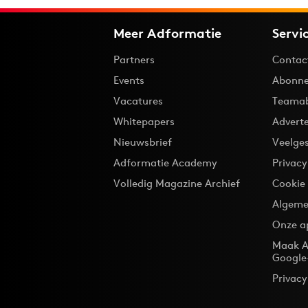
Meer Adformatie
Servi
Partners
Contac
Events
Abonne
Vacatures
Teama
Whitepapers
Advert
Nieuwsbrief
Veelge
Adformatie Academy
Privac
Volledig Magazine Archief
Cookie
Algeme
Onze a
Maak A
Google
Privacy