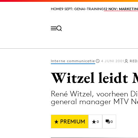
HOME
HOME
9 SEPT: GENAI-TRAINING
9 SEPT: GENAI-TRAINING
12 NOV: MARKETIN
12 NOV: MARKETIN
Interne communicatie
4 JUNI 2001
RED
Volg het laatste nieuws via de Adformatie N
Witzel leid
René Witzel, voorheen Dir
Topics
general manager MTV Net
Artificial Intelligence
Design
Bureaus
Digital transf
PREMIUM
0
0
Campagnes
Diversiteit