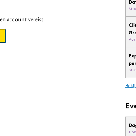
Da
Sti
een account vereist.
Cli
Gr
Vor
Ex
pe
Sti
Bekij
Ev
Da
1 o