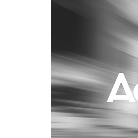
Carriere
Effectiviteit
Contentmarketing
Gedragsverand
Craft
Influencer mar
Customer Experience
Interne commu
Data & Insights
Martech