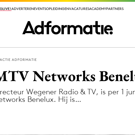
GLIVE!
GLIVE!
ADVERTEREN
ADVERTEREN
EVENTS
EVENTS
OPLEIDINGEN
OPLEIDINGEN
VACATURES
VACATURES
ACADEMY
ACADEMY
PARTNERS
PARTNERS
ACTIE ADFORMATIE
ieuws app
t MTV Networks Bene
ecteur Wegener Radio & TV, is per 1 jun
works Benelux. Hij is…
Media
ormation
Merkstrategie
PR