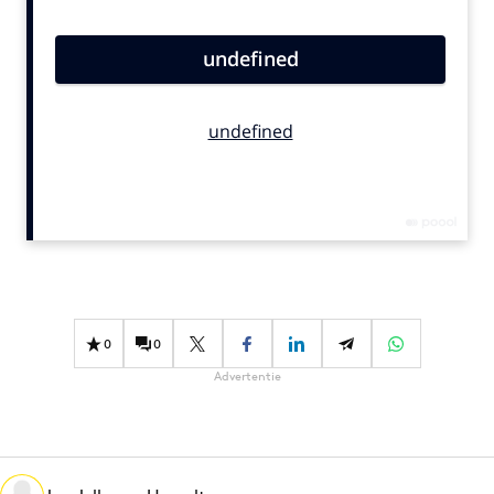
Bureaus
Campagnes
Carriere
Contentmarketing
Craft
Customer Experience
Data & Insights
Design
Digital transformation
Diversiteit
0
0
Effectiviteit
Advertentie
Gedragsverandering
Influencer marketing
Interne communicatie
Martech