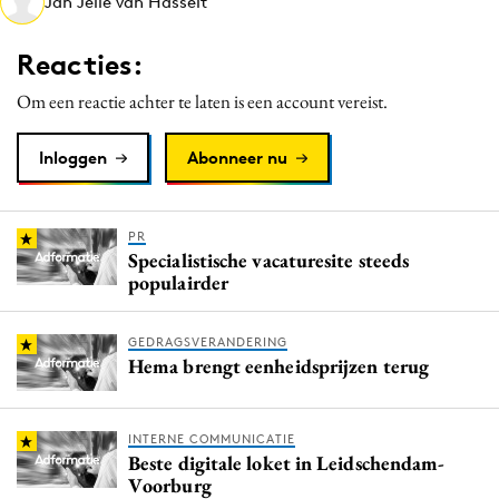
Jan Jelle van Hasselt
Media
Merkstrategie
Reacties:
PR
Om een reactie achter te laten is een account vereist.
Programmatic
Purpose Marketing
Inloggen
Abonneer nu
Reputatie & crisis
PR
Specialistische vacaturesite steeds
populairder
GEDRAGSVERANDERING
Hema brengt eenheidsprijzen terug
INTERNE COMMUNICATIE
Beste digitale loket in Leidschendam-
Voorburg