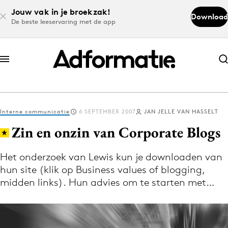
Jouw vak in je broekzak!
Download
De beste leeservaring met de app
Abonneer nu
Abonneer nu
Interne communicatie
6 SEPTEMBER 2007
JAN JELLE VAN HASSELT
Log in
Zin en onzin van Corporate Blogs
Het onderzoek van Lewis kun je downloaden van
Download de app
hun site (klik op Business values of blogging,
Volg het laatste nieuws via de Adformatie
midden links). Hun advies om te starten met…
Nieuws app