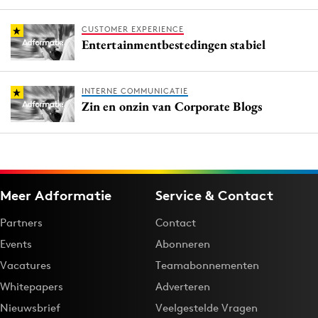
CUSTOMER EXPERIENCE
Entertainmentbestedingen stabiel
INTERNE COMMUNICATIE
Zin en onzin van Corporate Blogs
Meer Adformatie
Service & Contact
Partners
Contact
Events
Abonneren
Vacatures
Teamabonnementen
Whitepapers
Adverteren
Nieuwsbrief
Veelgestelde Vragen