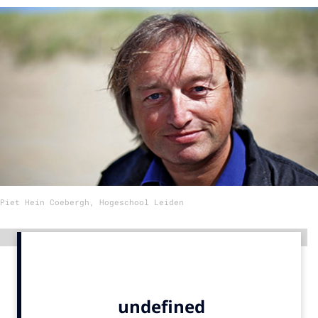
Menu
Home
9 sept: GenAI-training
12 nov: MarketingLive!
Adverteren
Events
Opleidingen
Piet Hein Coebergh, Hogeschool Leiden
Vacatures
Academy
Advertentie
Partners
Topics
Artificial Intelligence