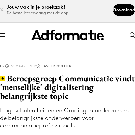
Jouw vak in je broekzak!
Download
De beste leeservaring met de app
Abonneer nu
Abonneer nu
PR
28 MAART 2019
JASPER MULDER
Log in
Beroepsgroep Communicatie vindt
'menselijke' digitalisering
belangrijkste topic
Download de app
Volg het laatste nieuws via de Adformatie
Hogescholen Leiden en Groningen onderzoeken
Nieuws app
de belangrijkste onderwerpen voor
communicatieprofessionals.