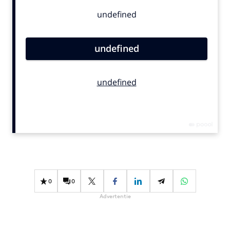
Bureaus
Campagnes
Carriere
Contentmarketing
Craft
Customer Experience
Data & Insights
Design
Digital transformation
Diversiteit
Effectiviteit
Gedragsverandering
0
0
Influencer marketing
Advertentie
Interne communicatie
Martech