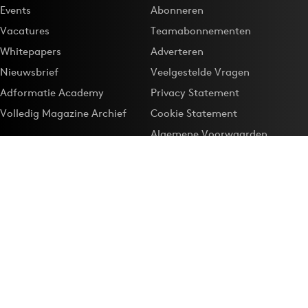
Events
Abonneren
Vacatures
Teamabonnementen
Whitepapers
Adverteren
Nieuwsbrief
Veelgestelde Vragen
Adformatie Academy
Privacy Statement
Volledig Magazine Archief
Cookie Statement
Algemene Voorwaarden
Onze app
Maak Adformatie.nl je
Google-favoriet
Privacyinstellingen
Download de
Adformatie Nieuws App