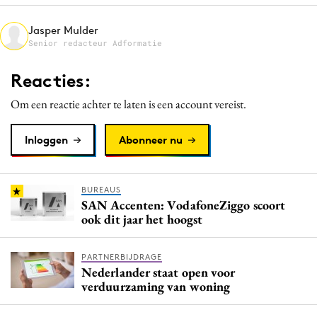
Media
Jasper Mulder
Merkstrategie
Senior redacteur Adformatie
PR
Reacties:
Programmatic
Purpose Marketing
Om een reactie achter te laten is een account vereist.
Reputatie & crisis
Inloggen
Abonneer nu
BUREAUS
SAN Accenten: VodafoneZiggo scoort
ook dit jaar het hoogst
PARTNERBIJDRAGE
Nederlander staat open voor
verduurzaming van woning