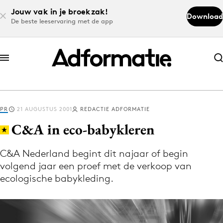
Jouw vak in je broekzak!
Download
De beste leeservaring met de app
Abonneer nu
Abonneer nu
PR
21 AUGUSTUS 2001
REDACTIE ADFORMATIE
Log in
C&A in eco-babykleren
C&A Nederland begint dit najaar of begin
Download de app
volgend jaar een proef met de verkoop van
Volg het laatste nieuws via de Adformatie
ecologische babykleding.
Nieuws app