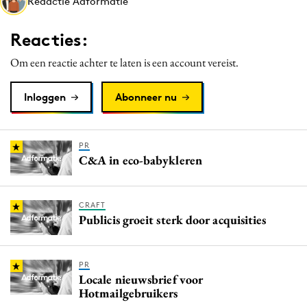
Redactie Adformatie
Media
Merkstrategie
Reacties:
PR
Om een reactie achter te laten is een account vereist.
Programmatic
Purpose Marketing
Inloggen
Abonneer nu
Reputatie & crisis
PR
C&A in eco-babykleren
CRAFT
Publicis groeit sterk door acquisities
PR
Locale nieuwsbrief voor
Hotmailgebruikers