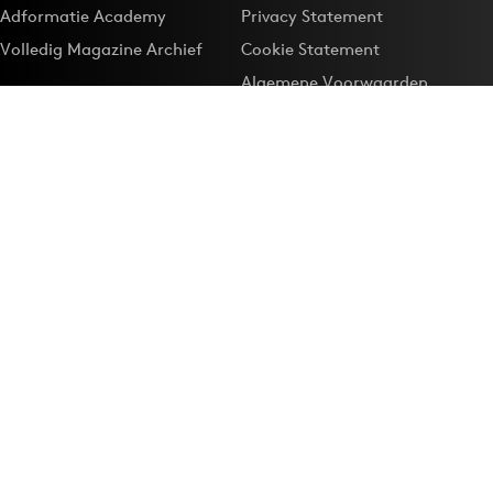
Adformatie Academy
Privacy Statement
Volledig Magazine Archief
Cookie Statement
Algemene Voorwaarden
Onze app
Maak Adformatie.nl je
Google-favoriet
Privacyinstellingen
Download de
Adformatie Nieuws App