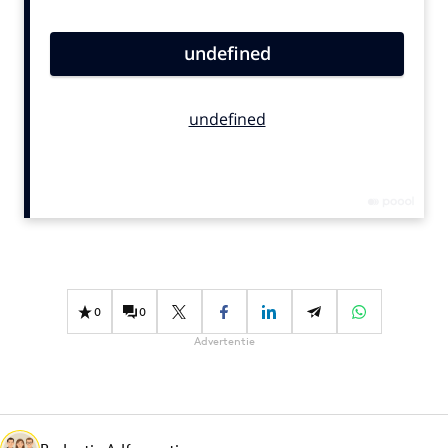
Bureaus
Campagnes
Carriere
Contentmarketing
Craft
Customer Experience
Data & Insights
Design
Digital transformation
Diversiteit
0
0
Effectiviteit
Advertentie
Gedragsverandering
Influencer marketing
Interne communicatie
Martech