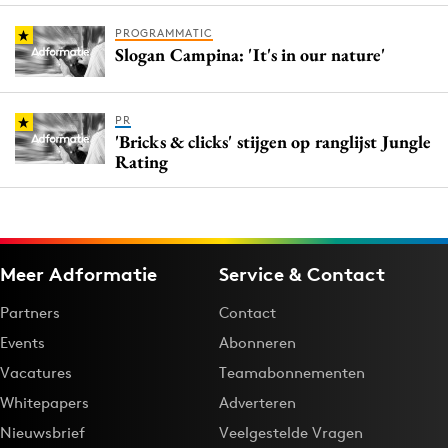
PROGRAMMATIC
Slogan Campina: 'It's in our nature'
PR
'Bricks & clicks' stijgen op ranglijst Jungle
Rating
Meer Adformatie
Service & Contact
Partners
Contact
Events
Abonneren
Vacatures
Teamabonnementen
Whitepapers
Adverteren
Nieuwsbrief
Veelgestelde Vragen