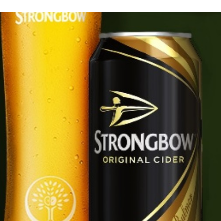
Programmatic
ering
Purpose Marketing
keting
Reputatie & crisis
nicatie