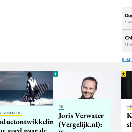
Da
1 o
CM
13 
Beki
PR
ME
Joris Verwater
K
GRAMMATIC
oductontwikkeling
(Vergelijk.nl):
s
or goed naar de