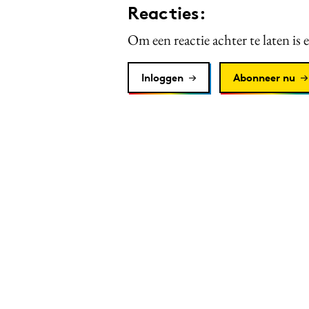
Reacties:
Om een reactie achter te laten is 
Inloggen
Abonneer nu