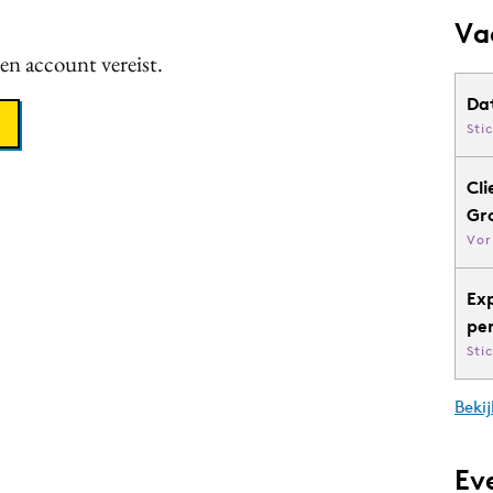
Va
een account vereist.
Da
Sti
Cli
Gr
Vor
Ex
pe
Sti
Bekij
Ev