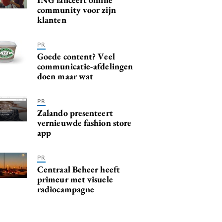
community voor zijn
klanten
PR
Goede content? Veel
communicatie-afdelingen
doen maar wat
PR
Zalando presenteert
vernieuwde fashion store
app
PR
Centraal Beheer heeft
primeur met visuele
radiocampagne