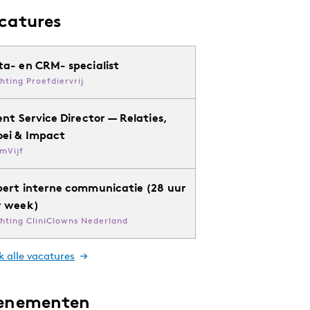
catures
ta- en CRM- specialist
chting Proefdiervrij
ent Service Director — Relaties,
oei & Impact
mVijf
pert interne communicatie (28 uur
r week)
chting CliniClowns Nederland
k alle vacatures
enementen