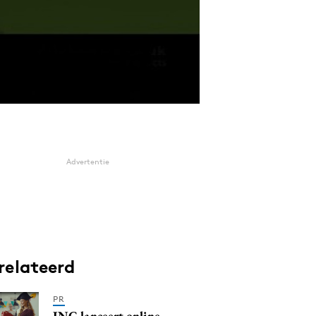
Advertentie
relateerd
PR
ING lanceert online