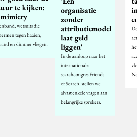
'Een
t
uur te kijken:
organisatie
i
omimicry
zonder
c
tenband, wetsuits die
attributiemodel
De
hermen tegen haaien,
laat geld
ac
band en slimmer vliegen.
liggen'
he
In de aanloop naar het
ac
internationale
vl
searchcongres Friends
Ne
of Search, stellen we
alvast enkele vragen aan
belangrijke sprekers.