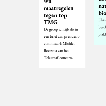
wil
nat
maatregelen
bi
tegen top
Klit
TMG
besc
De groep schrijft dit in
plak
een brief aan president-
commissaris Michiel
Boersma van het
Telegraaf-concern.