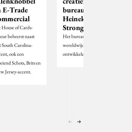
alenknobbel
creatief
n E-Trade
bureau voor
ommercial
Heinekens
Strongbow
 House of Cards-
teur beheerst naast
Het bureau gaat een
t South Carolina-
wereldwijde campagne
cent, ook een
ontwikkelen.
oeiend Schots, Brits en
w Jersey-accent.