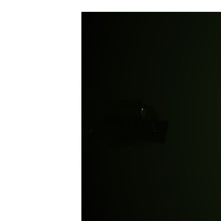
Carriere
Effectiviteit
Contentmarketing
Gedragsverand
Craft
Influencer mar
Customer Experience
Interne commu
Data & Insights
Martech