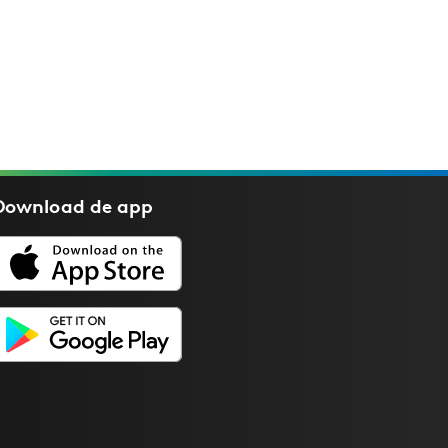
Download de
app