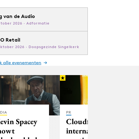
g van de Audio
ktober 2026 · Adformatie
O Retail
oktober 2026 · Doopsgezinde Singelkerk
jk alle evenementen
DIA
PR
evin Spacey
Cloudfactory
howt
internationaal