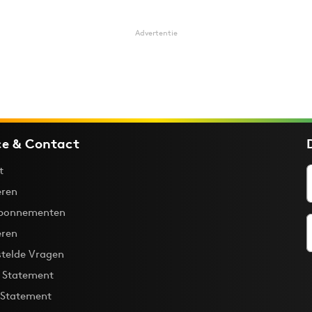
Advertentie
ce & Contact
t
ren
bonnementen
eren
stelde Vragen
y Statement
 Statement