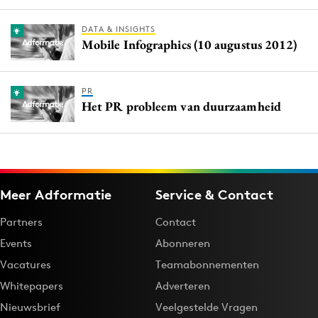
DATA & INSIGHTS
Mobile Infographics (10 augustus 2012)
PR
Het PR probleem van duurzaamheid
Meer Adformatie
Service & Contact
Partners
Contact
Events
Abonneren
Vacatures
Teamabonnementen
Whitepapers
Adverteren
Nieuwsbrief
Veelgestelde Vragen