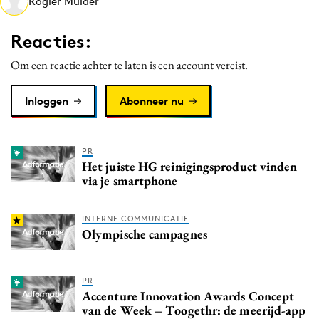
Rogier Mulder
Media
Merkstrategie
Reacties:
PR
Om een reactie achter te laten is een account vereist.
Programmatic
Purpose Marketing
Inloggen
Abonneer nu
Reputatie & crisis
PR
Het juiste HG reinigingsproduct vinden
via je smartphone
INTERNE COMMUNICATIE
Olympische campagnes
PR
Accenture Innovation Awards Concept
van de Week – Toogethr: de meerijd-app