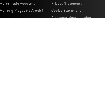
Adformatie Academy
Privacy Statement
Volledig Magazine Archief
Cookie Statement
Algemene Voorwaarden
Onze app
Maak Adformatie.nl je
Google-favoriet
Privacyinstellingen
Download de
Adformatie Nieuws App