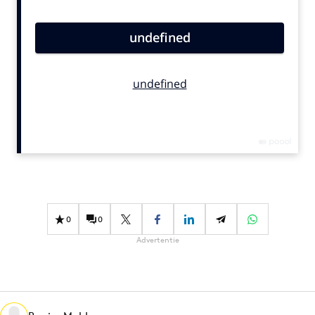
Bureaus
Campagnes
Carriere
Contentmarketing
Craft
Customer Experience
Data & Insights
Design
Digital transformation
Diversiteit
0
0
Effectiviteit
Advertentie
Gedragsverandering
Influencer marketing
Interne communicatie
Martech