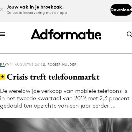
Jouw vak in je broekzak!
Download
De beste leeservaring met de app
Abonneer nu
Abonneer nu
PR
14 AUGUSTUS 2012
ROGIER MULDER
Log in
Crisis treft telefoonmarkt
De wereldwijde verkoop van mobiele telefoons is
Download de app
in het tweede kwartaal van 2012 met 2,3 procent
Volg het laatste nieuws via de Adformatie
gedaald ten opzichte van een jaar eerder.…
Nieuws app