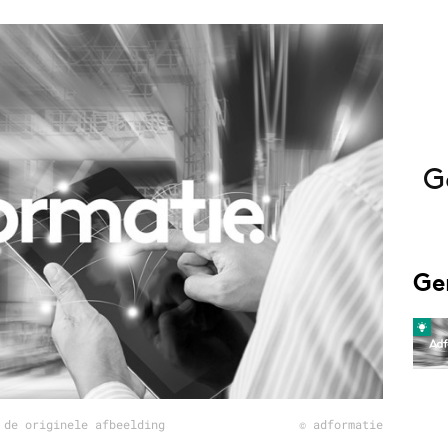
Programmatic
ering
Purpose Marketing
keting
Reputatie & crisis
nicatie
G
Ge
 de originele afbeelding
© adformatie