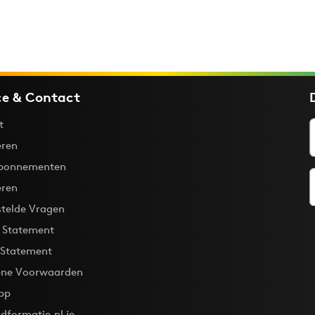
ce & Contact
t
ren
bonnementen
eren
stelde Vragen
y Statement
 Statement
ne Voorwaarden
pp
dformatie.nl je