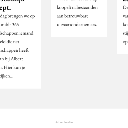
ept.
koppelt nabestaanden
De
 dag brengen we op
aan betrouwbare
va
umblr 365
uitvaartondernemers.
ko
schappen iemand
st
eld die net
op
schappen heeft
an bij Albert
n. Hier kun je
ijken…
Advertentie