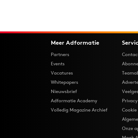
Meer Adformatie
Servi
Partners
Contac
Events
Abonne
Vacatures
Teama
Whitepapers
Advert
Nieuwsbrief
Veelge
Adformatie Academy
Privac
Volledig Magazine Archief
Cookie
Algeme
Onze a
Maak A