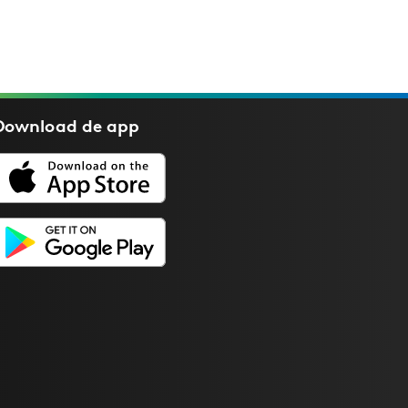
Download de
app