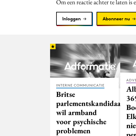
Om een reactie achter te laten is 
Inloggen
Abonneer nu
ADV
INTERNE COMMUNICATIE
Al
Britse
36
parlementskandidaat
Bo
wil armband
El
voor psychische
ni
problemen
pe