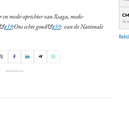
CM
tor en mede-oprichter van Xsaga, mede-
13 
 &
#39
;Ons echte goud&
#39
; van de Nationale
Beki
Advertentie