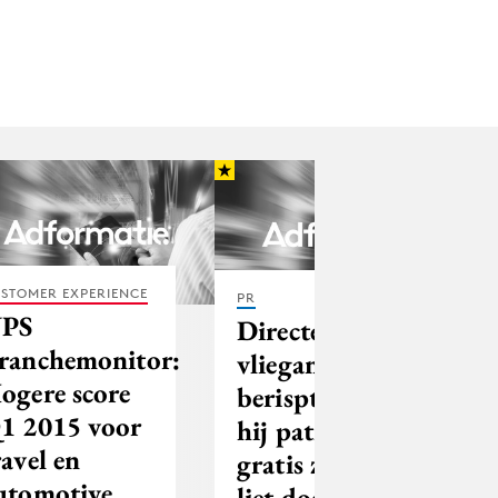
STOMER EXPERIENCE
PR
PS
Directeur
ranchemonitor:
vliegangstinstituut
ogere score
berispt omdat
1 2015 voor
hij patiënte
ravel en
gratis zijn PR
utomotive
liet doen