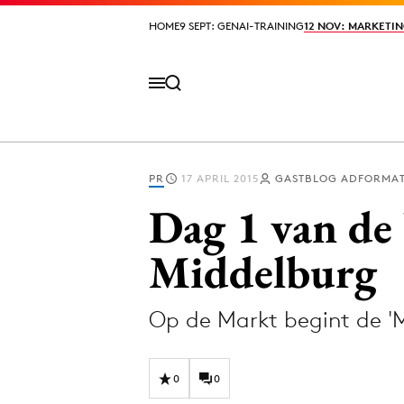
HOME
HOME
9 SEPT: GENAI-TRAINING
9 SEPT: GENAI-TRAINING
12 NOV: MARKETIN
12 NOV: MARKETIN
PR
17 APRIL 2015
GASTBLOG ADFORMAT
Volg het laatste nieuws via de Adformatie N
Dag 1 van d
Middelburg
Topics
Op de Markt begint de '
Artificial Intelligence
Design
Bureaus
Digital transf
Campagnes
Diversiteit
0
0