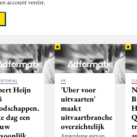
een account vereist.
ERTORIAL
PR
CU
bert Heijn
'Uber voor
N
5
uitvaarten'
B
odschappen.
maakt
H
ke dag een
uitvaartbranche
Q
euw
overzichtelijk
t
rsoonlijk
a
Amsterdamse start-up