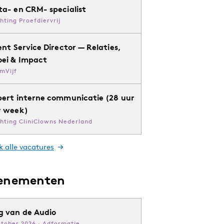
ta- en CRM- specialist
chting Proefdiervrij
ent Service Director — Relaties,
oei & Impact
mVijf
pert interne communicatie (28 uur
r week)
chting CliniClowns Nederland
k alle vacatures
enementen
g van de Audio
ktober 2026 · Adformatie