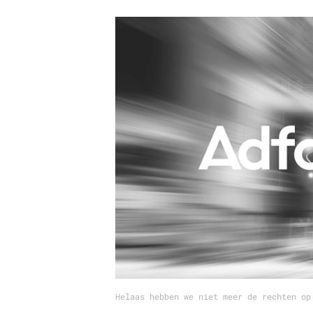
Carriere
Effectiviteit
Contentmarketing
Gedragsverand
Craft
Influencer mar
Customer Experience
Interne commu
Data & Insights
Martech
Helaas hebben we niet meer de rechten op