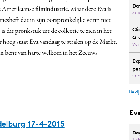
Da
de Amerikaanse filmindustrie. Maar deze Eva is
Sti
 mesheft dat in zijn oorspronkelijke vorm niet
is dit pronkstuk uit de collectie te zien in het
Cli
Gr
hoog staat Eva vandaag te stralen op de Markt.
Vor
en bent van harte welkom in het Zeeuws
Ex
pe
Sti
Bekij
Ev
delburg 17-4-2015
Da
1 o