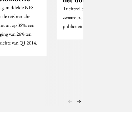
 gemiddelde NPS
Tuchtcollege: geen
n de reisbranche
zwaardere sancties door
mt uit op 38%: een
publiciteit over zaak
ijging van 26% ten
zichte van Q1 2014.