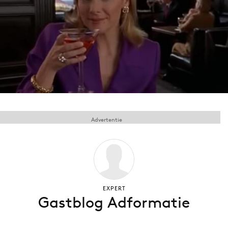
Menu
Home
9 sept: GenAI-training
12 nov: MarketingLive!
Adverteren
Advertentie
Events
Opleidingen
Vacatures
Academy
Partners
EXPERT
Gastblog Adformatie
Topics
Artificial Intelligence