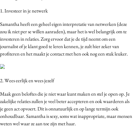
Media
1. Investeer in je netwerk
Merkstrategie
Samantha heeft een geheel eigen interpretatie van netwerken (deze
PR
zou ik niet per se willen aanraden), maar het is wel belangrijk om te
Programmatic
investeren in relaties. Zorg ervoor dat je de tijd neemt om een
Purpose Marketing
journalist of je klant goed te leren kennen, je zult hier zeker van
Reputatie & crisis
profiteren en het maakt je contact met hen ook nog een stuk leuker.
2. Wees eerlijk en wees jezelf
Maak geen beloftes die je niet waar kunt maken en stel je open op. Je
zakelijke relaties zullen je veel beter accepteren en ook waarderen als
je geen act opvoert. Dit is onnatuurlijk en op lange termijn ook
onhoudbaar. Samantha is sexy, soms wat inappropriate, maar mensen
weten wel waar ze aan toe zijn met haar.