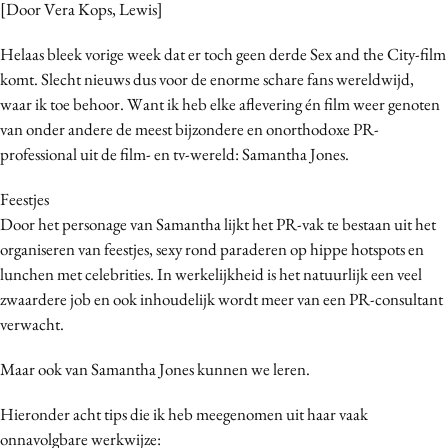
[Door Vera Kops, Lewis]
Bureaus
Campagnes
Helaas bleek vorige week dat er toch geen derde Sex and the City-film
komt. Slecht nieuws dus voor de enorme schare fans wereldwijd,
Carriere
waar ik toe behoor. Want ik heb elke aflevering én film weer genoten
Contentmarketing
van onder andere de meest bijzondere en onorthodoxe PR-
Craft
professional uit de film- en tv-wereld: Samantha Jones.
Customer Experience
Feestjes
Data & Insights
Door het personage van Samantha lijkt het PR-vak te bestaan uit het
Design
organiseren van feestjes, sexy rond paraderen op hippe hotspots en
Digital transformation
lunchen met celebrities. In werkelijkheid is het natuurlijk een veel
Diversiteit
zwaardere job en ook inhoudelijk wordt meer van een PR-consultant
Effectiviteit
verwacht.
Gedragsverandering
Maar ook van Samantha Jones kunnen we leren.
Influencer marketing
Interne communicatie
Hieronder acht tips die ik heb meegenomen uit haar vaak
onnavolgbare werkwijze:
Martech