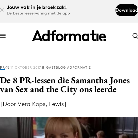
Jouw vak in je broekzak!
Download
De beste leeservaring met de app
Abonneer nu
Abonneer nu
PR
11 OKTOBER 2017
GASTBLOG ADFORMATIE
Log in
De 8 PR-lessen die Samantha Jones
van Sex and the City ons leerde
Download de app
Volg het laatste nieuws via de Adformatie
[Door Vera Kops, Lewis]
Nieuws app