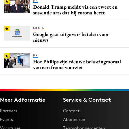
PR
Donald Trump meldt via een tweet en
sussende arts dat hij corona heeft
MEDIA
Google gaat uitgevers betalen voor
nieuws
PR
Hoe Philips zijn nieuwe belastingmoraal
van een frame voorziet
Meer Adformatie
Service & Contact
Partners
Contact
Events
Abonneren
Vacatures
Teamabonnementen