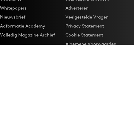
Whitepapers
Adverteren
Nieuwsbrief
Veelgestelde Vragen
Adformatie Academy
Privacy Statement
Volledig Magazine Archief
Cookie Statement
Algemene Voorwaarden
Onze app
Maak Adformatie.nl je
Google-favoriet
Privacyinstellingen
Download de
Adformatie Nieuws App