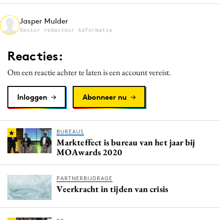
Media
Jasper Mulder
Merkstrategie
Senior redacteur Adformatie
PR
Reacties:
Programmatic
Purpose Marketing
Om een reactie achter te laten is een account vereist.
Reputatie & crisis
Inloggen
Abonneer nu
BUREAUS
Markteffect is bureau van het jaar bij
MOAwards 2020
PARTNERBIJDRAGE
Veerkracht in tijden van crisis