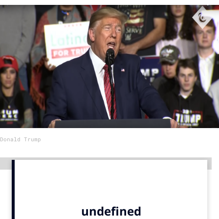
Menu
Home
9 sept: GenAI-training
12 nov: MarketingLive!
Adverteren
Events
Opleidingen
Donald Trump
Vacatures
Academy
Advertentie
Partners
Topics
Artificial Intelligence