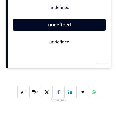
Bureaus
Campagnes
Carriere
Contentmarketing
Craft
Customer Experience
Data & Insights
Design
Digital transformation
Diversiteit
Effectiviteit
Gedragsverandering
0
0
Influencer marketing
Advertentie
Interne communicatie
Martech