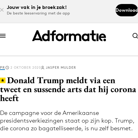
Jouw vak in je broekzak!
Download
De beste leeservaring met de app
Abonneer nu
Abonneer nu
PR
2 OKTOBER 2020
JASPER MULDER
Log in
Donald Trump meldt via een
tweet en sussende arts dat hij corona
heeft
Download de app
Volg het laatste nieuws via de Adformatie
De campagne voor de Amerikaanse
Nieuws app
presidentsverkiezingen staat op zijn kop. Trump,
die corona zo bagatelliseerde, is nu zelf besmet.