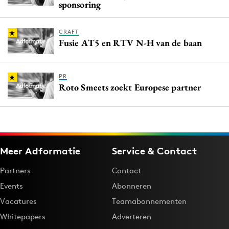
sponsoring
CRAFT
Fusie AT5 en RTV N-H van de baan
PR
Roto Smeets zoekt Europese partner
Meer Adformatie
Service & Contact
Partners
Contact
Events
Abonneren
Vacatures
Teamabonnementen
Whitepapers
Adverteren