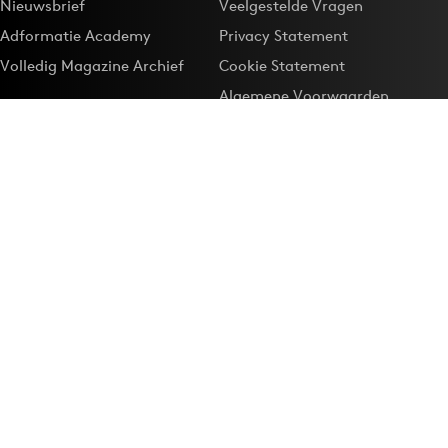
Nieuwsbrief
Veelgestelde Vragen
Adformatie Academy
Privacy Statement
Volledig Magazine Archief
Cookie Statement
Algemene Voorwaarden
Onze app
Maak Adformatie.nl je
Google-favoriet
Privacyinstellingen
Download de
Adformatie Nieuws App