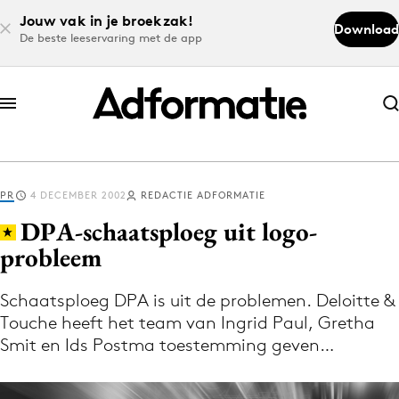
Jouw vak in je broekzak!
Download
De beste leeservaring met de app
Abonneer nu
Abonneer nu
PR
4 DECEMBER 2002
REDACTIE ADFORMATIE
Log in
DPA-schaatsploeg uit logo-
probleem
Download de app
Volg het laatste nieuws via de Adformatie
Schaatsploeg DPA is uit de problemen. Deloitte &
Touche heeft het team van Ingrid Paul, Gretha
Nieuws app
Smit en Ids Postma toestemming geven…