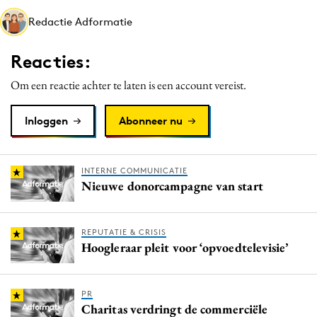
Media
Redactie Adformatie
Merkstrategie
Reacties:
PR
Programmatic
Om een reactie achter te laten is een account vereist.
Purpose Marketing
Inloggen
Abonneer nu
Reputatie & crisis
INTERNE COMMUNICATIE
Nieuwe donorcampagne van start
REPUTATIE & CRISIS
Hoogleraar pleit voor ‘opvoedtelevisie’
PR
Charitas verdringt de commerciële