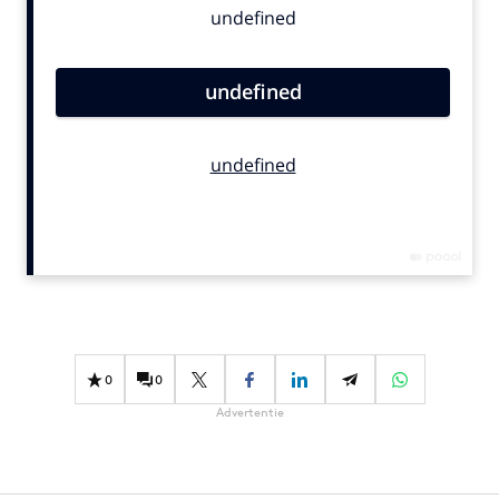
Bureaus
Campagnes
Carriere
Contentmarketing
Craft
Customer Experience
Data & Insights
Design
Digital transformation
Diversiteit
Effectiviteit
0
0
Gedragsverandering
Advertentie
Influencer marketing
Interne communicatie
Martech