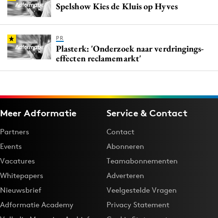
Spelshow Kies de Kluis op Hyves
PR
Plasterk: 'Onderzoek naar verdringings-
effecten reclamemarkt'
Meer Adformatie
Service & Contact
Partners
Contact
Events
Abonneren
Vacatures
Teamabonnementen
Whitepapers
Adverteren
Nieuwsbrief
Veelgestelde Vragen
Adformatie Academy
Privacy Statement