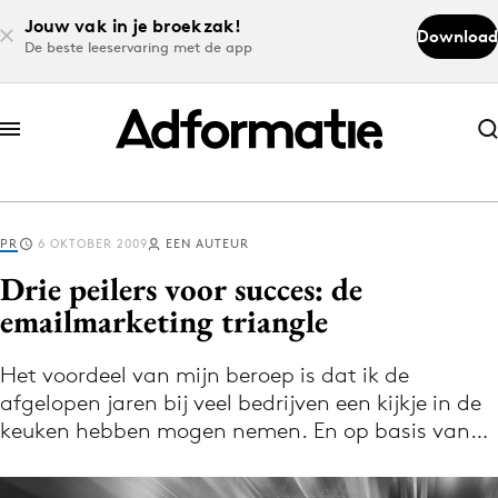
Jouw vak in je broekzak!
Download
De beste leeservaring met de app
Abonneer nu
Abonneer nu
PR
6 OKTOBER 2009
EEN AUTEUR
Log in
Drie peilers voor succes: de
emailmarketing triangle
Download de app
Volg het laatste nieuws via de Adformatie
Het voordeel van mijn beroep is dat ik de
afgelopen jaren bij veel bedrijven een kijkje in de
Nieuws app
keuken hebben mogen nemen. En op basis van…