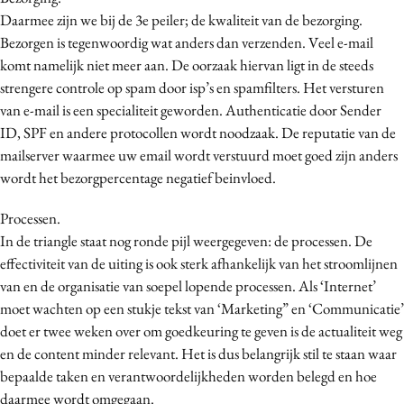
Daarmee zijn we bij de 3e peiler; de kwaliteit van de bezorging.
Bezorgen is tegenwoordig wat anders dan verzenden. Veel e-mail
komt namelijk niet meer aan. De oorzaak hiervan ligt in de steeds
strengere controle op spam door isp’s en spamfilters. Het versturen
van e-mail is een specialiteit geworden. Authenticatie door Sender
ID, SPF en andere protocollen wordt noodzaak. De reputatie van de
mailserver waarmee uw email wordt verstuurd moet goed zijn anders
wordt het bezorgpercentage negatief beinvloed.
Processen.
In de triangle staat nog ronde pijl weergegeven: de processen. De
effectiviteit van de uiting is ook sterk afhankelijk van het stroomlijnen
van en de organisatie van soepel lopende processen. Als ‘Internet’
moet wachten op een stukje tekst van ‘Marketing” en ‘Communicatie’
doet er twee weken over om goedkeuring te geven is de actualiteit weg
en de content minder relevant. Het is dus belangrijk stil te staan waar
bepaalde taken en verantwoordelijkheden worden belegd en hoe
daarmee wordt omgegaan.