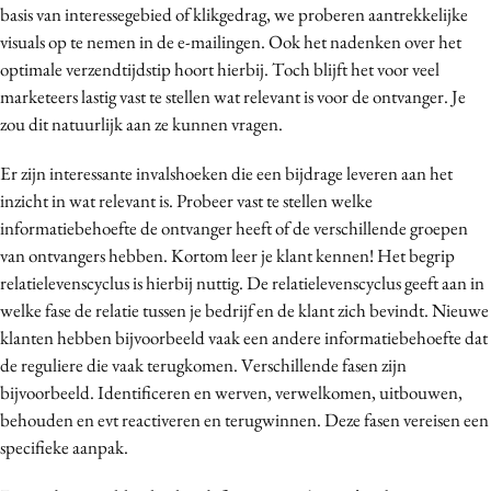
basis van interessegebied of klikgedrag, we proberen aantrekkelijke
Media
visuals op te nemen in de e-mailingen. Ook het nadenken over het
Merkstrategie
optimale verzendtijdstip hoort hierbij. Toch blijft het voor veel
PR
marketeers lastig vast te stellen wat relevant is voor de ontvanger. Je
Programmatic
zou dit natuurlijk aan ze kunnen vragen.
Purpose Marketing
Er zijn interessante invalshoeken die een bijdrage leveren aan het
Reputatie & crisis
inzicht in wat relevant is. Probeer vast te stellen welke
informatiebehoefte de ontvanger heeft of de verschillende groepen
van ontvangers hebben. Kortom leer je klant kennen! Het begrip
relatielevenscyclus is hierbij nuttig. De relatielevenscyclus geeft aan in
welke fase de relatie tussen je bedrijf en de klant zich bevindt. Nieuwe
klanten hebben bijvoorbeeld vaak een andere informatiebehoefte dat
de reguliere die vaak terugkomen. Verschillende fasen zijn
bijvoorbeeld. Identificeren en werven, verwelkomen, uitbouwen,
behouden en evt reactiveren en terugwinnen. Deze fasen vereisen een
specifieke aanpak.