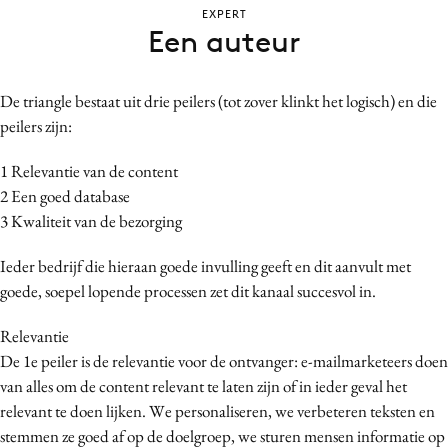
EXPERT
Bureaus
Een auteur
Campagnes
Carriere
De triangle bestaat uit drie peilers (tot zover klinkt het logisch) en die
Contentmarketing
peilers zijn:
Craft
Customer Experience
1 Relevantie van de content
2 Een goed database
Data & Insights
3 Kwaliteit van de bezorging
Design
Digital transformation
Ieder bedrijf die hieraan goede invulling geeft en dit aanvult met
Diversiteit
goede, soepel lopende processen zet dit kanaal succesvol in.
Effectiviteit
Relevantie
Gedragsverandering
De 1e peiler is de relevantie voor de ontvanger: e-mailmarketeers doen
Influencer marketing
van alles om de content relevant te laten zijn of in ieder geval het
Interne communicatie
relevant te doen lijken. We personaliseren, we verbeteren teksten en
stemmen ze goed af op de doelgroep, we sturen mensen informatie op
Martech