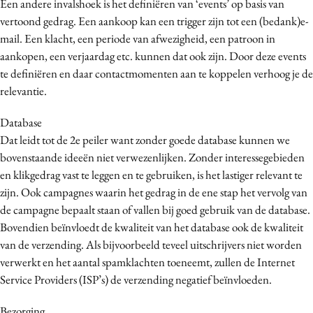
Een andere invalshoek is het definiëren van ‘events’ op basis van
vertoond gedrag. Een aankoop kan een trigger zijn tot een (bedank)e-
mail. Een klacht, een periode van afwezigheid, een patroon in
aankopen, een verjaardag etc. kunnen dat ook zijn. Door deze events
te definiëren en daar contactmomenten aan te koppelen verhoog je de
relevantie.
Database
Dat leidt tot de 2e peiler want zonder goede database kunnen we
bovenstaande ideeën niet verwezenlijken. Zonder interessegebieden
en klikgedrag vast te leggen en te gebruiken, is het lastiger relevant te
zijn. Ook campagnes waarin het gedrag in de ene stap het vervolg van
de campagne bepaalt staan of vallen bij goed gebruik van de database.
Bovendien beïnvloedt de kwaliteit van het database ook de kwaliteit
van de verzending. Als bijvoorbeeld teveel uitschrijvers niet worden
verwerkt en het aantal spamklachten toeneemt, zullen de Internet
Service Providers (ISP’s) de verzending negatief beïnvloeden.
Bezorging.