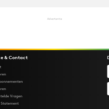
Advertentie
ce & Contact
t
ren
bonnementen
eren
stelde Vragen
y Statement