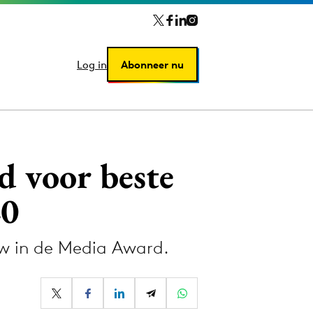
Log in
Log in
Abonneer nu
Abonneer nu
 voor beste
20
w in de Media Award.