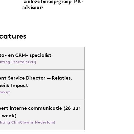
'zinloze beroepsgroep' PR-
adviseurs
catures
ta- en CRM- specialist
chting Proefdiervrij
ent Service Director — Relaties,
oei & Impact
mVijf
pert interne communicatie (28 uur
r week)
chting CliniClowns Nederland