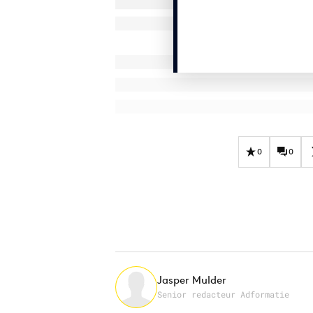
0
0
Jasper Mulder
Senior redacteur Adformatie