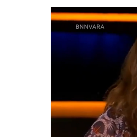
Carriere
Effectiviteit
Contentmarketing
Gedragsverand
Craft
Influencer mar
Customer Experience
Interne commu
Data & Insights
Martech