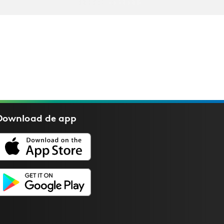
Download de
app