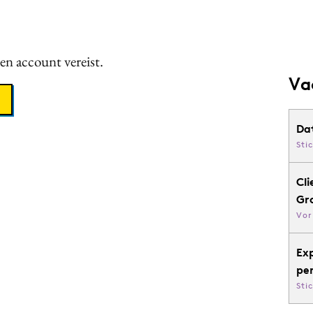
een account vereist.
Va
Da
Sti
Cli
Gr
Vor
Ex
pe
Sti