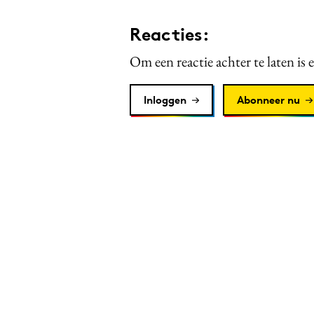
Reacties:
Om een reactie achter te laten is 
Inloggen
Abonneer nu