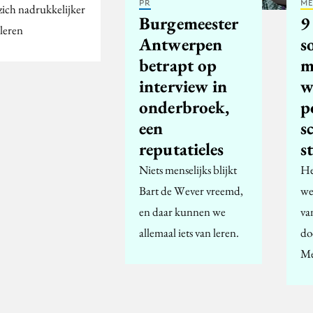
PR
ME
 zich nadrukkelijker
Burgemeester
9
ileren
Antwerpen
s
betrapt op
m
interview in
w
onderbroek,
p
een
s
reputatieles
s
Niets menselijks blijkt
He
Bart de Wever vreemd,
we
en daar kunnen we
va
allemaal iets van leren.
do
Me