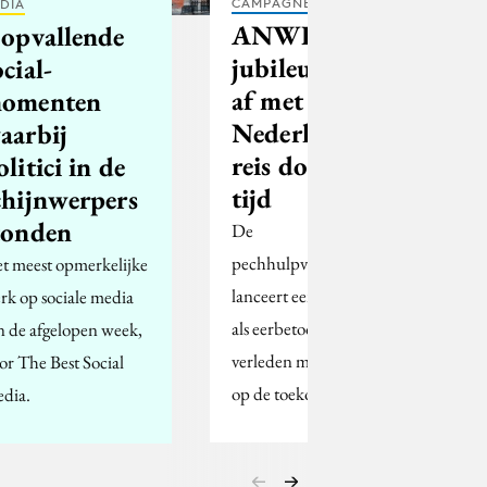
CAMPAGNES
DIA
ANWB trapt
 opvallende
jubileumjaar
ocial-
af met oer-
omenten
Nederlandse
aarbij
reis door de
olitici in de
tijd
chijnwerpers
tonden
De
pechhulpverleningsdienst
t meest opmerkelijke
lanceert een campagne
rk op sociale media
als eerbetoon aan het
n de afgelopen week,
verleden met een blik
or The Best Social
op de toekomst.
dia.