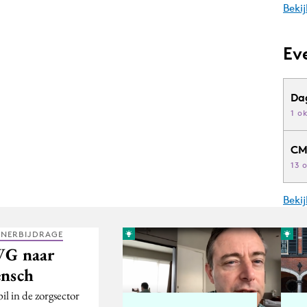
Bekij
Ev
Da
1 o
CM
13 
Beki
TNERBIJDRAGE
G naar
nsch
il in de zorgsector