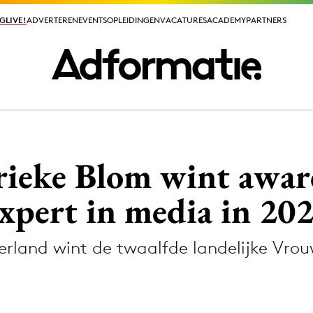
GLIVE!
GLIVE!
ADVERTEREN
ADVERTEREN
EVENTS
EVENTS
OPLEIDINGEN
OPLEIDINGEN
VACATURES
VACATURES
ACADEMY
ACADEMY
PARTNERS
PARTNERS
ieuws app
eke Blom wint award
xpert in media in 20
land wint de twaalfde landelijke Vrou
Media
ormation
Merkstrategie
PR