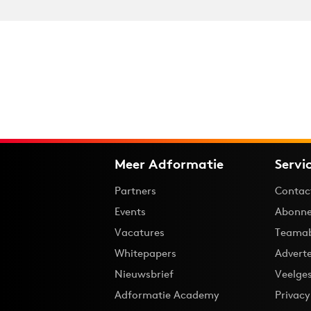
Meer Adformatie
Servi
Partners
Contac
Events
Abonne
Vacatures
Teama
Whitepapers
Advert
Nieuwsbrief
Veelge
Adformatie Academy
Privac