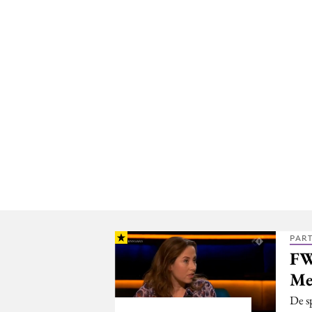
PAR
FW
Me
De sp