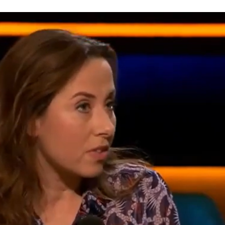
Programmatic
ering
Purpose Marketing
keting
Reputatie & crisis
nicatie