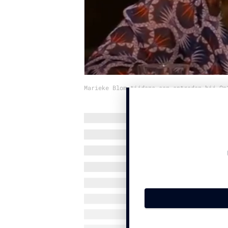
Marieke Blom tijdens een optreden bij Op