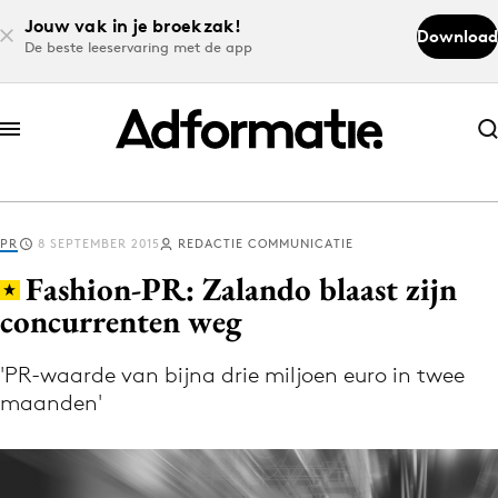
Jouw vak in je broekzak!
Download
De beste leeservaring met de app
Abonneer nu
Abonneer nu
PR
8 SEPTEMBER 2015
REDACTIE COMMUNICATIE
Log in
Fashion-PR: Zalando blaast zijn
concurrenten weg
Download de app
Volg het laatste nieuws via de Adformatie
'PR-waarde van bijna drie miljoen euro in twee
maanden'
Nieuws app