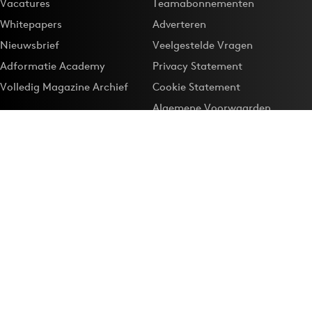
Vacatures
Teamabonnementen
Whitepapers
Adverteren
Nieuwsbrief
Veelgestelde Vragen
Adformatie Academy
Privacy Statement
Volledig Magazine Archief
Cookie Statement
Algemene Voorwaarden
Onze app
Maak Adformatie.nl je
Google-favoriet
Privacyinstellingen
Download de
Adformatie Nieuws App