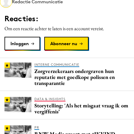
Redactie Communicatie
Media
Merkstrategie
Reacties:
PR
Om een reactie achter te laten is een account vereist.
Programmatic
Purpose Marketing
Inloggen
Abonneer nu
Reputatie & crisis
INTERNE COMMUNICATIE
Zorgverzekeraars ondergraven hun
reputatie met goedkope polissen en
transparantie
DATA & INSIGHTS
Storytelling: 'Als het misgaat vraag ik om
vergiffenis’
PR
RNW Media vraagt met #IKVIND