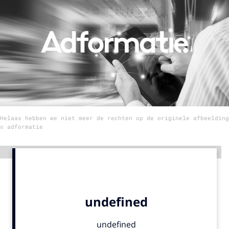
Menu
Home
9 sept: GenAI-training
12 nov: MarketingLive!
Adverteren
Helaas hebben we niet meer de rechten op de originele afbeelding
Events
© adformatie
Opleidingen
Vacatures
Advertentie
Academy
Partners
Topics
Artificial Intelligence