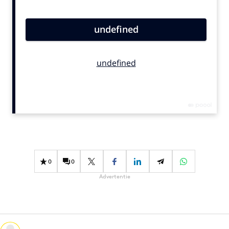
Bureaus
Campagnes
Carriere
Contentmarketing
Craft
Customer Experience
Data & Insights
Design
Digital transformation
Diversiteit
0
0
Effectiviteit
Advertentie
Gedragsverandering
Influencer marketing
Interne communicatie
Martech