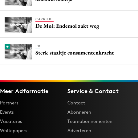
CARRIERE
De Mol: Endemol zakt weg
PR
Sterk staaltje consumentenkracht
Meer Adformatie
Service & Contact
Partners
Contact
Events
Abonneren
Vacatures
Teamabonnementen
Whitepapers
Adverteren