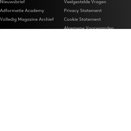
Nieuwsbrief
Veelgestelde Vragen
Adformatie Academy
Privacy Statement
Volledig Magazine Archief
Cookie Statement
Algemene Voorwaarden
Onze app
Maak Adformatie.nl je
Google-favoriet
Privacyinstellingen
Download de
Adformatie Nieuws App