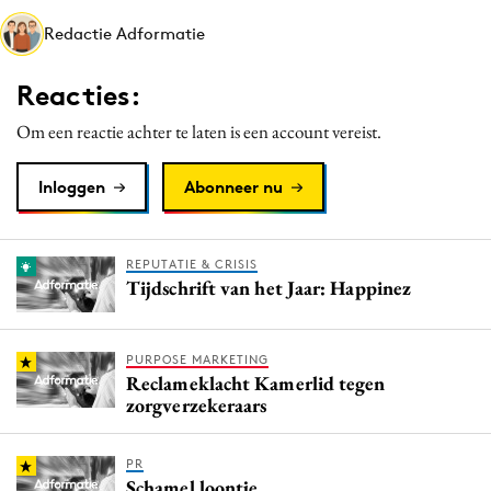
Media
Redactie Adformatie
Merkstrategie
Reacties:
PR
Programmatic
Om een reactie achter te laten is een account vereist.
Purpose Marketing
Inloggen
Abonneer nu
Reputatie & crisis
REPUTATIE & CRISIS
Tijdschrift van het Jaar: Happinez
PURPOSE MARKETING
Reclameklacht Kamerlid tegen
zorgverzekeraars
PR
Schamel loontje