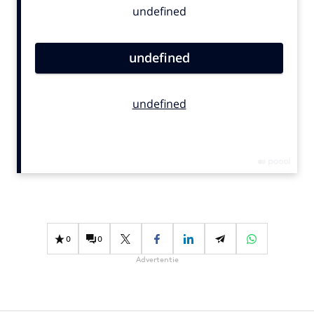
Bureaus
Campagnes
Carriere
Contentmarketing
Craft
Customer Experience
Data & Insights
Design
Digital transformation
Diversiteit
Effectiviteit
0
0
Gedragsverandering
Advertentie
Influencer marketing
Interne communicatie
Martech