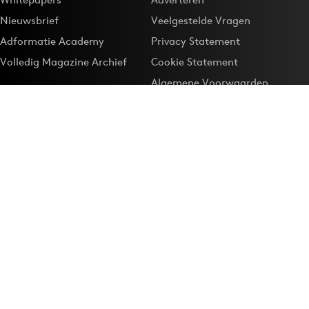
Nieuwsbrief
Veelgestelde Vragen
Adformatie Academy
Privacy Statement
Volledig Magazine Archief
Cookie Statement
Algemene Voorwaarden
Onze app
Maak Adformatie.nl je
Google-favoriet
Privacyinstellingen
Download de
Adformatie Nieuws App