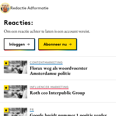
Media
Redactie Adformatie
Merkstrategie
Reacties:
PR
Programmatic
Om een reactie achter te laten is een account vereist.
Purpose Marketing
Inloggen
Abonneer nu
Reputatie & crisis
CONTENTMARKETING
Florax weg als woordvoerster
Amsterdamse politie
INFLUENCER MARKETING
Roth ceo Interpublic Group
PR
Google breidt nummer 1 positie verder