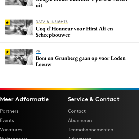
uit
DATA & INSIGHTS
Coq d’Honneur voor Hirsi Ali en
Scheepbouwer
PR
Bom en Grunberg gaan op voor Loden
Leeuw
Meer Adformatie
Service & Contact
Partners
Contact
Events
Abonneren
Vacatures
Teamabonnementen
Whitepapers
Adverteren