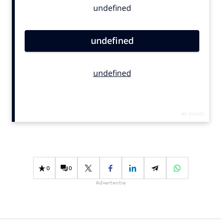
Bureaus
Campagnes
Carriere
Contentmarketing
Craft
Customer Experience
Data & Insights
Design
Digital transformation
Diversiteit
Effectiviteit
0
0
Gedragsverandering
Advertentie
Influencer marketing
Interne communicatie
Martech