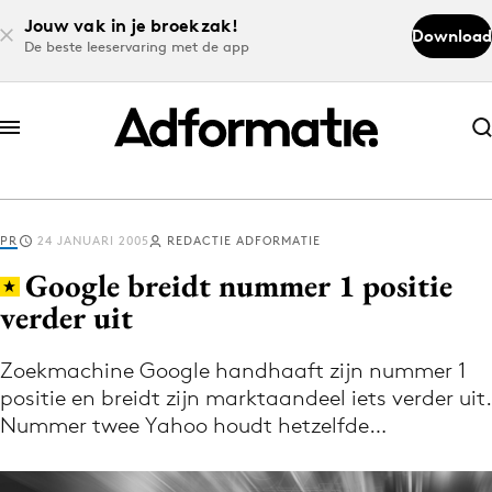
Jouw vak in je broekzak!
Download
De beste leeservaring met de app
Abonneer nu
Abonneer nu
PR
24 JANUARI 2005
REDACTIE ADFORMATIE
Log in
Google breidt nummer 1 positie
verder uit
Download de app
Volg het laatste nieuws via de Adformatie
Zoekmachine Google handhaaft zijn nummer 1
positie en breidt zijn marktaandeel iets verder uit.
Nieuws app
Nummer twee Yahoo houdt hetzelfde…