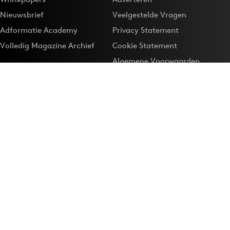
Nieuwsbrief
Veelgestelde Vragen
Adformatie Academy
Privacy Statement
Volledig Magazine Archief
Cookie Statement
Algemene Voorwaarden
Onze app
Maak Adformatie.nl je
Google-favoriet
Privacyinstellingen
Download de
Adformatie Nieuws App