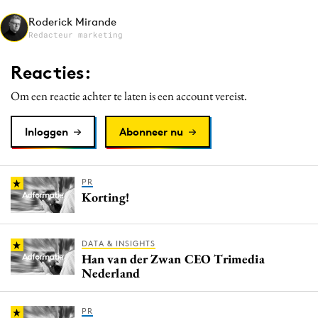
Media
Roderick Mirande
Redacteur marketing
Merkstrategie
PR
Reacties:
Programmatic
Om een reactie achter te laten is een account vereist.
Purpose Marketing
Reputatie & crisis
Inloggen
Abonneer nu
PR
Korting!
DATA & INSIGHTS
Han van der Zwan CEO Trimedia
Nederland
PR