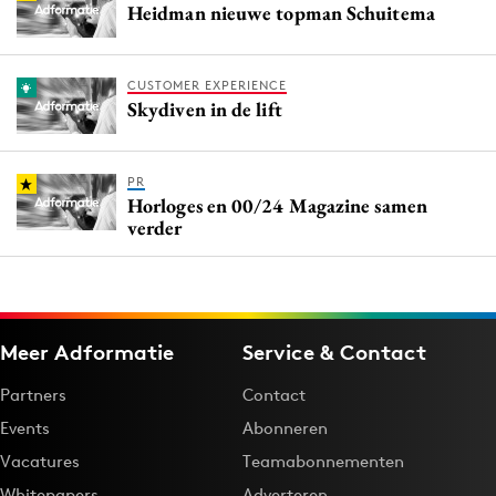
Heidman nieuwe topman Schuitema
CUSTOMER EXPERIENCE
Skydiven in de lift
PR
Horloges en 00/24 Magazine samen
verder
Meer Adformatie
Service & Contact
Partners
Contact
Events
Abonneren
Vacatures
Teamabonnementen
Whitepapers
Adverteren