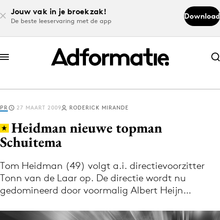
Jouw vak in je broekzak!
Download
De beste leeservaring met de app
Abonneer nu
Abonneer nu
PR
27 MAART 2009
RODERICK MIRANDE
Log in
Heidman nieuwe topman
Schuitema
Download de app
Volg het laatste nieuws via de Adformatie
Tom Heidman (49) volgt a.i. directievoorzitter
Tonn van de Laar op. De directie wordt nu
Nieuws app
gedomineerd door voormalig Albert Heijn…