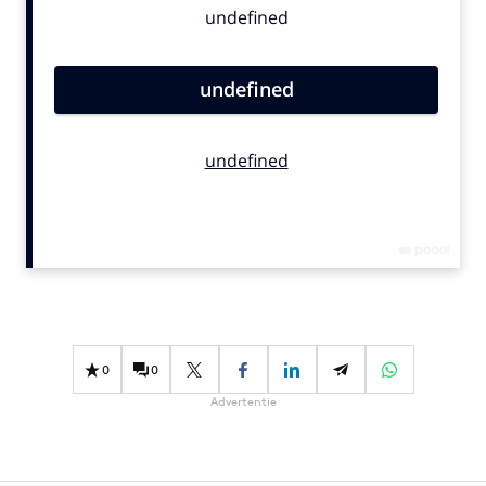
Bureaus
Campagnes
Carriere
Contentmarketing
Craft
Customer Experience
Data & Insights
Design
Digital transformation
Diversiteit
Effectiviteit
0
0
Gedragsverandering
Advertentie
Influencer marketing
Interne communicatie
Martech