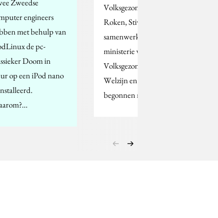
ee Zweedse
Volksgezondheid en
mputer engineers
Roken, Stivoro, is in
bben met behulp van
samenwerking met het
odLinux de pc-
ministerie van
assieker Doom in
Volksgezondheid,
eur op een iPod nano
Welzijn en Sport
installeerd.
begonnen met een…
aarom?…