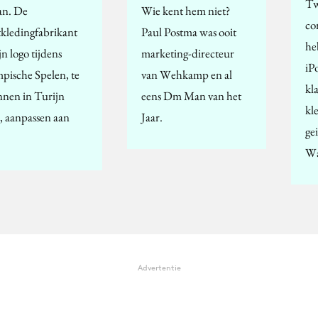
Tw
an. De
Wie kent hem niet?
co
tkledingfabrikant
Paul Postma was ooit
he
ijn logo tijdens
marketing-directeur
iP
pische Spelen, te
van Wehkamp en al
kl
nnen in Turijn
eens Dm Man van het
kl
, aanpassen aan
Jaar.
ge
W
Advertentie