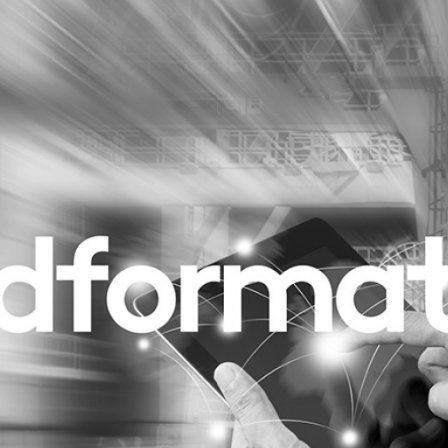
Programmatic
ering
Purpose Marketing
keting
Reputatie & crisis
nicatie