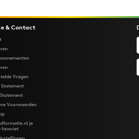
ce & Contact
t
ren
bonnementen
eren
stelde Vragen
y Statement
 Statement
ne Voorwaarden
pp
dformatie.nl je
-favoriet
instellingen