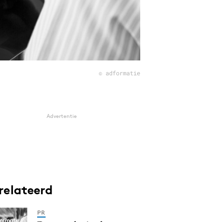
© adformatie
Advertentie
relateerd
PR