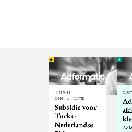
INTERNE
CUST
COMMUNICATIE
Ad
Subsidie voor
ak
Turks-
kle
Nederlandse
Adida