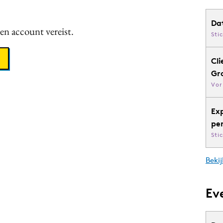
Da
een account vereist.
Sti
Cli
Gr
Vor
Ex
pe
Sti
Bekij
Ev