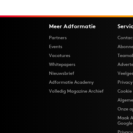
Meer Adformatie
Servi
Partners
Contac
Events
Abonne
Vacatures
Teama
Whitepapers
Advert
Nieuwsbrief
Veelge
Adformatie Academy
Privac
Volledig Magazine Archief
Cookie
Algeme
Onze a
Maak A
Google
Privacy