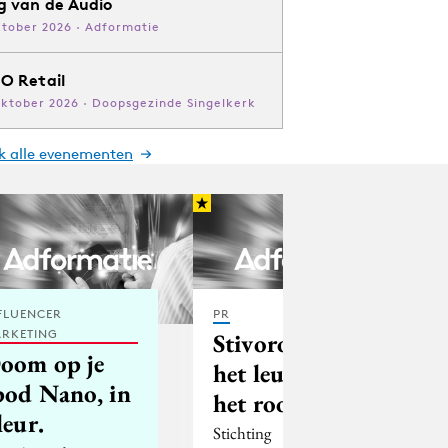
g van de Audio
ktober 2026 · Adformatie
O Retail
oktober 2026 · Doopsgezinde Singelkerk
jk alle evenementen
FLUENCER
PR
RKETING
Stivoro: 'Hou
oom op je
het leuk, hou
pod Nano, in
het rookvrij'
leur.
Stichting