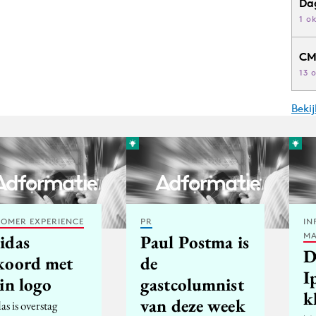
Da
1 o
CM
13 
Beki
OMER EXPERIENCE
PR
IN
MA
idas
Paul Postma is
D
koord met
de
I
in logo
gastcolumnist
k
van deze week
s is overstag