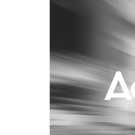
Carriere
Effectiviteit
Contentmarketing
Gedragsverand
Craft
Influencer mar
Customer Experience
Interne commu
Data & Insights
Martech