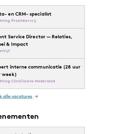
ta- en CRM- specialist
chting Proefdiervrij
ent Service Director — Relaties,
oei & Impact
mVijf
pert interne communicatie (28 uur
r week)
chting CliniClowns Nederland
k alle vacatures
enementen