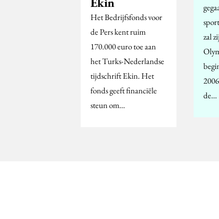
Ekin
gega
Het Bedrijfsfonds voor
spor
de Pers kent ruim
zal z
170.000 euro toe aan
Olym
het Turks-Nederlandse
begi
tijdschrift Ekin. Het
2006
fonds geeft financiële
de…
steun om…