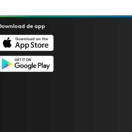
Download de
app