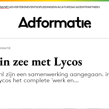
GLIVE!
GLIVE!
ADVERTEREN
ADVERTEREN
EVENTS
EVENTS
OPLEIDINGEN
OPLEIDINGEN
VACATURES
VACATURES
ACADEMY
ACADEMY
PARTNERS
PARTNERS
RMATIE
ieuws app
in zee met Lycos
.nl zijn een samenwerking aangegaan. in
ycos het complete 'werk en…
Media
ormation
Merkstrategie
PR