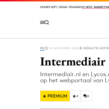
HOME
HOME
9 SEPT: GENAI-TRAINING
9 SEPT: GENAI-TRAINING
12 NOV: MARKETIN
12 NOV: MARKETIN
PR
14 NOVEMBER 2005
REDACTIE ADFO
Volg het laatste nieuws via de Adformatie N
Intermediair 
Intermediair.nl en Lycos
Topics
op het webportaal van L
Artificial Intelligence
Design
Bureaus
Digital transf
PREMIUM
0
0
Campagnes
Diversiteit