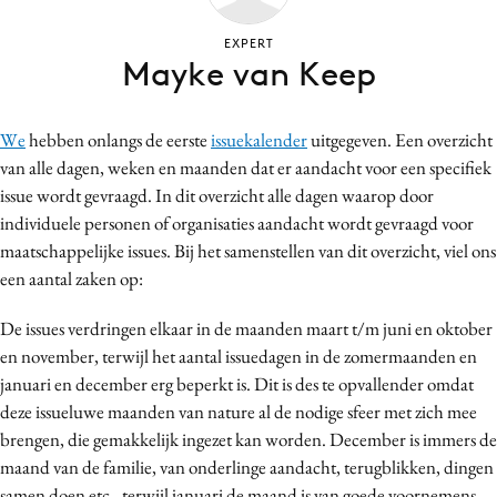
Bureaus
EXPERT
Campagnes
Mayke van Keep
Carriere
Contentmarketing
We
hebben onlangs de eerste
issuekalender
uitgegeven. Een overzicht
Craft
van alle dagen, weken en maanden dat er aandacht voor een specifiek
Customer Experience
issue wordt gevraagd. In dit overzicht alle dagen waarop door
Data & Insights
individuele personen of organisaties aandacht wordt gevraagd voor
maatschappelijke issues. Bij het samenstellen van dit overzicht, viel ons
Design
een aantal zaken op:
Digital transformation
Diversiteit
De issues verdringen elkaar in de maanden maart t/m juni en oktober
Effectiviteit
en november, terwijl het aantal issuedagen in de zomermaanden en
januari en december erg beperkt is. Dit is des te opvallender omdat
Gedragsverandering
deze issueluwe maanden van nature al de nodige sfeer met zich mee
Influencer marketing
brengen, die gemakkelijk ingezet kan worden. December is immers de
Interne communicatie
maand van de familie, van onderlinge aandacht, terugblikken, dingen
Martech
samen doen etc., terwijl januari de maand is van goede voornemens,