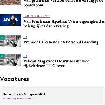
Van pitch naar vertrouwen: zo overtuig je de
boardroom
PARTNERBIJDRAGE
Van Pinch naar Apadmi: 'Nieuwsgierigheid is
belangrijker dan ervaring'
PR
Premier Balkenende en Personal Branding
PR
Pelican Magazines Hearst neemt vier
tijdschriften TTG over
Vacatures
Data- en CRM- specialist
Stichting Proefdiervrij