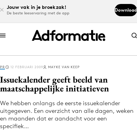
Jouw vak in je broekzak!
Download
De beste leeservaring met de app
Abonneer nu
Abonneer nu
PR
12 FEBRUARI 2009
MAYKE VAN KEEP
Log in
Issuekalender geeft beeld van
maatschappelijke initiatieven
Download de app
Volg het laatste nieuws via de Adformatie
We hebben onlangs de eerste issuekalender
uitgegeven. Een overzicht van alle dagen, weken
Nieuws app
en maanden dat er aandacht voor een
specifiek…