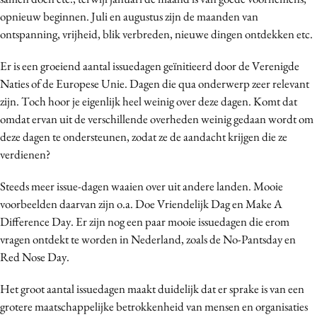
Media
opnieuw beginnen. Juli en augustus zijn de maanden van
ontspanning, vrijheid, blik verbreden, nieuwe dingen ontdekken etc.
Merkstrategie
PR
Er is een groeiend aantal issuedagen geïnitieerd door de Verenigde
Programmatic
Naties of de Europese Unie. Dagen die qua onderwerp zeer relevant
Purpose Marketing
zijn. Toch hoor je eigenlijk heel weinig over deze dagen. Komt dat
omdat ervan uit de verschillende overheden weinig gedaan wordt om
Reputatie & crisis
deze dagen te ondersteunen, zodat ze de aandacht krijgen die ze
verdienen?
Steeds meer issue-dagen waaien over uit andere landen. Mooie
voorbeelden daarvan zijn o.a. Doe Vriendelijk Dag en Make A
Difference Day. Er zijn nog een paar mooie issuedagen die erom
vragen ontdekt te worden in Nederland, zoals de No-Pantsday en
Red Nose Day.
Het groot aantal issuedagen maakt duidelijk dat er sprake is van een
grotere maatschappelijke betrokkenheid van mensen en organisaties