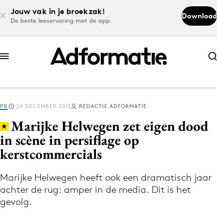
Jouw vak in je broekzak!
Download
De beste leeservaring met de app
Abonneer nu
Abonneer nu
PR
24 DECEMBER 2015
REDACTIE ADFORMATIE
Log in
Marijke Helwegen zet eigen dood
in scène in persiflage op
kerstcommercials
Download de app
Volg het laatste nieuws via de Adformatie
Marijke Helwegen heeft ook een dramatisch jaar
Nieuws app
achter de rug: amper in de media. Dit is het
gevolg.