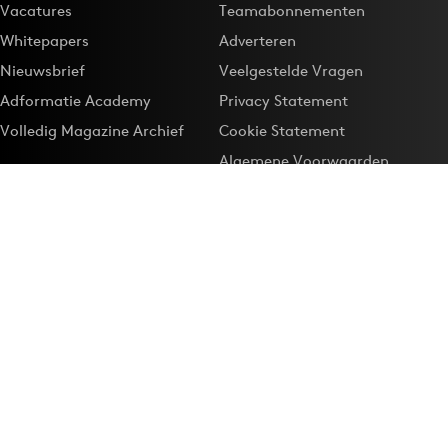
Vacatures
Teamabonnementen
Whitepapers
Adverteren
Nieuwsbrief
Veelgestelde Vragen
Adformatie Academy
Privacy Statement
Volledig Magazine Archief
Cookie Statement
Algemene Voorwaarden
Onze app
Maak Adformatie.nl je
Google-favoriet
Privacyinstellingen
Download de
Adformatie Nieuws App