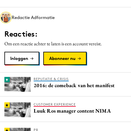
Media
Merkstrategie
Redactie Adformatie
PR
Reacties:
Programmatic
Purpose Marketing
Om een reactie achter te laten is een account vereist.
Reputatie & crisis
Inloggen
Abonneer nu
REPUTATIE & CRISIS
2016: de comeback van het manifest
CUSTOMER EXPERIENCE
Luuk Ros manager content NIMA
PR