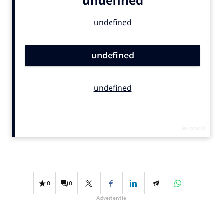
Bureaus
Campagnes
Carriere
Contentmarketing
Craft
Customer Experience
Data & Insights
Design
Digital transformation
Diversiteit
Effectiviteit
Gedragsverandering
0
0
Influencer marketing
Advertentie
Interne communicatie
Martech