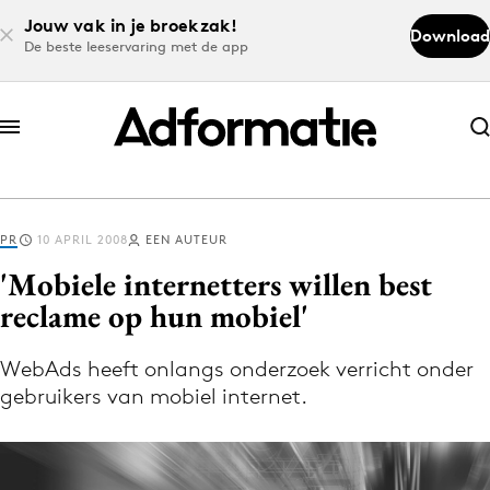
Jouw vak in je broekzak!
Download
De beste leeservaring met de app
Abonneer nu
Abonneer nu
PR
10 APRIL 2008
EEN AUTEUR
Log in
'Mobiele internetters willen best
reclame op hun mobiel'
Download de app
Volg het laatste nieuws via de Adformatie
WebAds heeft onlangs onderzoek verricht onder
gebruikers van mobiel internet.
Nieuws app