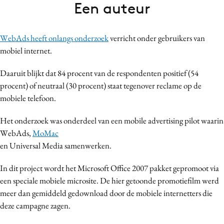
Een auteur
Bureaus
Campagnes
WebAds heeft onlangs onderzoek
verricht onder gebruikers van
Carriere
mobiel internet.
Contentmarketing
Craft
Daaruit blijkt dat 84 procent van de respondenten positief (54
Customer Experience
procent) of neutraal (30 procent) staat tegenover reclame op de
mobiele telefoon.
Data & Insights
Design
Het onderzoek was onderdeel van een mobile advertising pilot waarin
Digital transformation
WebAds,
MoMac
Diversiteit
en Universal Media samenwerken.
Effectiviteit
In dit project wordt het Microsoft Office 2007 pakket gepromoot via
Gedragsverandering
een speciale mobiele microsite. De hier getoonde promotiefilm werd
Influencer marketing
meer dan gemiddeld gedownload door de mobiele internetters die
Interne communicatie
deze campagne zagen.
Martech