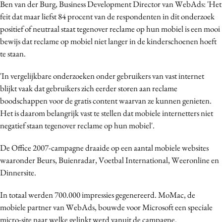
Ben van der Burg, Business Development Director van WebAds: 'Het
Media
feit dat maar liefst 84 procent van de respondenten in dit onderzoek
Merkstrategie
positief of neutraal staat tegenover reclame op hun mobiel is een mooi
PR
bewijs dat reclame op mobiel niet langer in de kinderschoenen hoeft
te staan.
Programmatic
Purpose Marketing
'In vergelijkbare onderzoeken onder gebruikers van vast internet
Reputatie & crisis
blijkt vaak dat gebruikers zich eerder storen aan reclame
boodschappen voor de gratis content waarvan ze kunnen genieten.
Het is daarom belangrijk vast te stellen dat mobiele internetters niet
negatief staan tegenover reclame op hun mobiel'.
De Office 2007-campagne draaide op een aantal mobiele websites
waaronder Beurs, Buienradar, Voetbal International, Weeronline en
Dinnersite.
In totaal werden 700.000 impressies gegenereerd. MoMac, de
mobiele partner van WebAds, bouwde voor Microsoft een speciale
micro-site naar welke gelinkt werd vanuit de campagne.