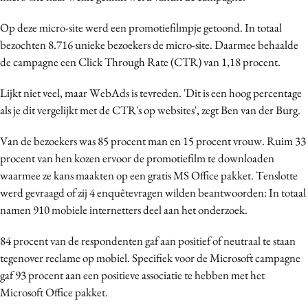
Op deze micro-site werd een promotiefilmpje getoond. In totaal
bezochten 8.716 unieke bezoekers de micro-site. Daarmee behaalde
de campagne een Click Through Rate (CTR) van 1,18 procent.
Lijkt niet veel, maar WebAds is tevreden. 'Dit is een hoog percentage
als je dit vergelijkt met de CTR's op websites', zegt Ben van der Burg.
Van de bezoekers was 85 procent man en 15 procent vrouw. Ruim 33
procent van hen kozen ervoor de promotiefilm te downloaden
waarmee ze kans maakten op een gratis MS Office pakket. Tenslotte
werd gevraagd of zij 4 enquêtevragen wilden beantwoorden: In totaal
namen 910 mobiele internetters deel aan het onderzoek.
84 procent van de respondenten gaf aan positief of neutraal te staan
tegenover reclame op mobiel. Specifiek voor de Microsoft campagne
gaf 93 procent aan een positieve associatie te hebben met het
Microsoft Office pakket.