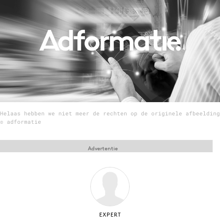
Menu
Home
9 sept: GenAI-training
12 nov: MarketingLive!
Adverteren
Helaas hebben we niet meer de rechten op de originele afbeelding
Events
© adformatie
Opleidingen
Vacatures
Advertentie
Academy
Partners
Topics
Artificial Intelligence
EXPERT