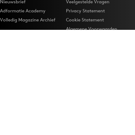
Nieuwsbrief
Veelgestelde Vragen
Adformatie Academy
Privacy Statement
Volledig Magazine Archief
Cookie Statement
Algemene Voorwaarden
Onze app
Maak Adformatie.nl je
Google-favoriet
Privacyinstellingen
Download de
Adformatie Nieuws App