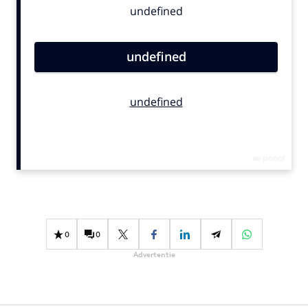
Bureaus
Campagnes
Carriere
Contentmarketing
Craft
Customer Experience
Data & Insights
Design
Digital transformation
Diversiteit
Effectiviteit
0
0
Gedragsverandering
Advertentie
Influencer marketing
Interne communicatie
Martech