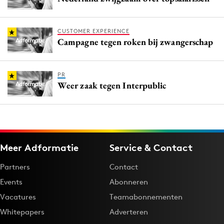
CUSTOMER EXPERIENCE
Campagne tegen roken bij zwangerschap
PR
Weer zaak tegen Interpublic
Meer Adformatie
Service & Contact
Partners
Contact
Events
Abonneren
Vacatures
Teamabonnementen
Whitepapers
Adverteren