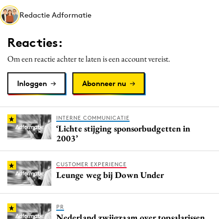
Media
Redactie Adformatie
Merkstrategie
Reacties:
PR
Programmatic
Om een reactie achter te laten is een account vereist.
Purpose Marketing
Inloggen
Abonneer nu
Reputatie & crisis
INTERNE COMMUNICATIE
‘Lichte stijging sponsorbudgetten in
2003’
CUSTOMER EXPERIENCE
Leunge weg bij Down Under
PR
Nederland zwijgzaam over topsalarissen