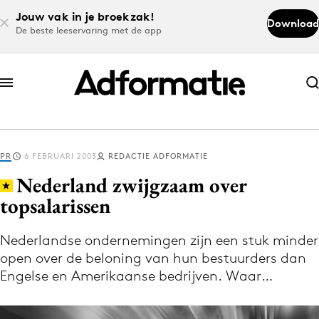
Jouw vak in je broekzak!
Download
De beste leeservaring met de app
Abonneer nu
Abonneer nu
PR
6 FEBRUARI 2003
REDACTIE ADFORMATIE
Log in
Nederland zwijgzaam over
topsalarissen
Download de app
Volg het laatste nieuws via de Adformatie
Nederlandse ondernemingen zijn een stuk minder
open over de beloning van hun bestuurders dan
Nieuws app
Engelse en Amerikaanse bedrijven. Waar…