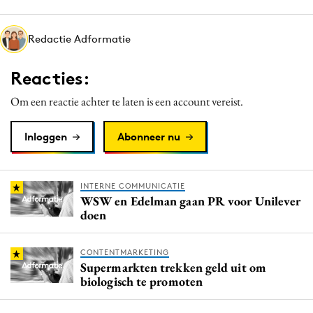
Media
Merkstrategie
Redactie Adformatie
PR
Reacties:
Programmatic
Purpose Marketing
Om een reactie achter te laten is een account vereist.
Reputatie & crisis
Inloggen
Abonneer nu
INTERNE COMMUNICATIE
WSW en Edelman gaan PR voor Unilever
doen
CONTENTMARKETING
Supermarkten trekken geld uit om
biologisch te promoten