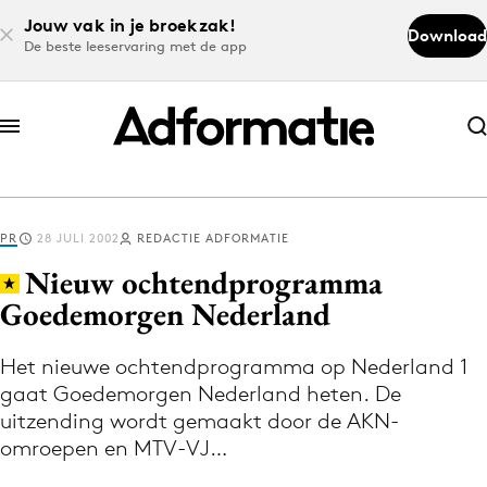
Jouw vak in je broekzak!
Download
De beste leeservaring met de app
Abonneer nu
Abonneer nu
PR
28 JULI 2002
REDACTIE ADFORMATIE
Log in
Nieuw ochtendprogramma
Goedemorgen Nederland
Download de app
Volg het laatste nieuws via de Adformatie
Het nieuwe ochtendprogramma op Nederland 1
gaat Goedemorgen Nederland heten. De
Nieuws app
uitzending wordt gemaakt door de AKN-
omroepen en MTV-VJ…