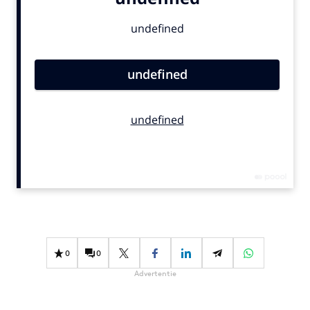
Bureaus
Campagnes
Carriere
Contentmarketing
Craft
Customer Experience
Data & Insights
Design
Digital transformation
Diversiteit
Effectiviteit
Gedragsverandering
0
0
Influencer marketing
Advertentie
Interne communicatie
Martech