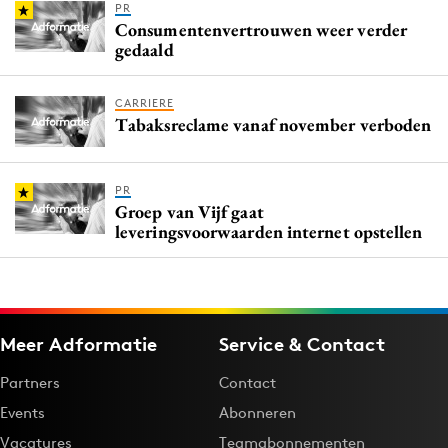
PR
Consumentenvertrouwen weer verder
gedaald
CARRIERE
Tabaksreclame vanaf november verboden
PR
Groep van Vijf gaat
leveringsvoorwaarden internet opstellen
Meer Adformatie
Service & Contact
Partners
Contact
Events
Abonneren
Vacatures
Teamabonnementen