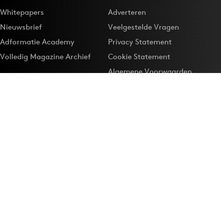
Whitepapers
Adverteren
Nieuwsbrief
Veelgestelde Vragen
Adformatie Academy
Privacy Statement
Volledig Magazine Archief
Cookie Statement
Algemene Voorwaarden
Onze app
Maak Adformatie.nl je
Google-favoriet
Privacyinstellingen
Download de
Adformatie Nieuws App