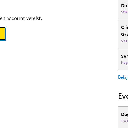
Da
Sti
een account vereist.
Cli
Gr
Vor
Se
hag
Bekij
Ev
Da
1 o