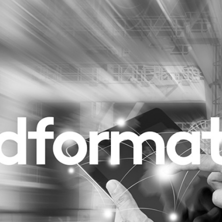
Programmatic
ering
Purpose Marketing
keting
Reputatie & crisis
nicatie