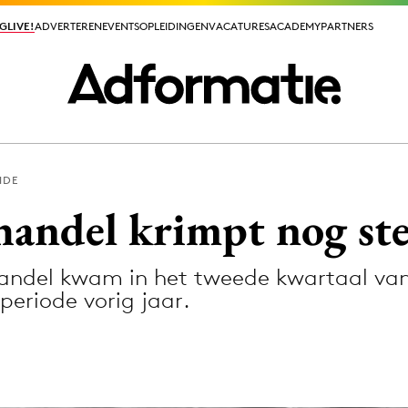
GLIVE!
GLIVE!
ADVERTEREN
ADVERTEREN
EVENTS
EVENTS
OPLEIDINGEN
OPLEIDINGEN
VACATURES
VACATURES
ACADEMY
ACADEMY
PARTNERS
PARTNERS
NDE
ieuws app
handel krimpt nog st
andel kwam in het tweede kwartaal van 
 periode vorig jaar.
Media
ormation
Merkstrategie
PR