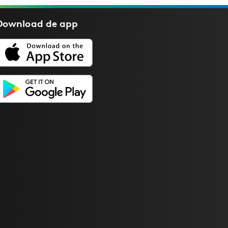
Download de
app