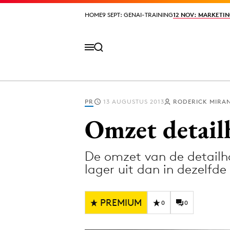
HOME
HOME
9 SEPT: GENAI-TRAINING
9 SEPT: GENAI-TRAINING
12 NOV: MARKETIN
12 NOV: MARKETIN
PR
13 AUGUSTUS 2013
RODERICK MIRA
Volg het laatste nieuws via de Adformatie N
Omzet detail
De omzet van de detailh
Topics
lager uit dan in dezelfde
Artificial Intelligence
Design
Bureaus
Digital transf
PREMIUM
0
0
Campagnes
Diversiteit