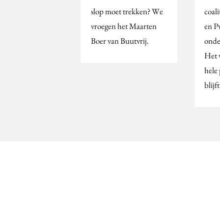
slop moet trekken? We
coal
vroegen het Maarten
en P
Boer van Buutvrij.
onde
Het 
hele 
blijf