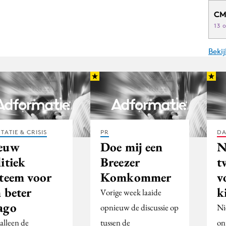
CM
13 
Beki
TATIE & CRISIS
PR
DA
euw
Doe mij een
N
itiek
Breezer
t
steem voor
Komkommer
v
 beter
k
Vorige week laaide
ago
opnieuw de discussie op
Ni
alleen de
tussen de
on