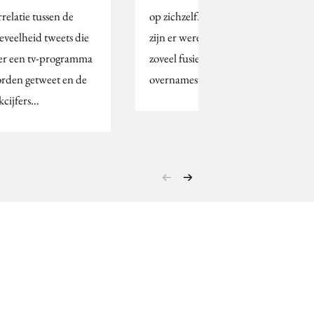
rrelatie tussen de
op zichzelf. Sinds 2007
eveelheid tweets die
zijn er wereldwijd niet
er een tv-programma
zoveel fusies en
rden getweet en de
overnames…
jkcijfers…