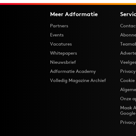
Meer Adformatie
Servi
Partners
Contac
Events
Abonne
Vacatures
Teama
Whitepapers
Advert
Nieuwsbrief
Veelge
Adformatie Academy
Privac
Volledig Magazine Archief
Cookie
Algeme
Onze a
Maak A
Google
Privacy