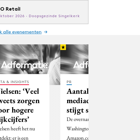
O Retail
oktober 2026 · Doopsgezinde Singelkerk
jk alle evenementen
TA & INSIGHTS
PR
ielsen: ‘Veel
Aantal
weets zorgen
mediadeals
oor hogere
stijgt sterk
ijkcijfers’
De overname van de
elsen heeft het nu
Washington Post door
tdekt: er is een
Amazon.com staat niet