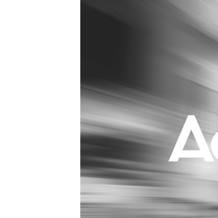
Carriere
Effectiviteit
Contentmarketing
Gedragsverand
Craft
Influencer mar
Customer Experience
Interne commu
Data & Insights
Martech