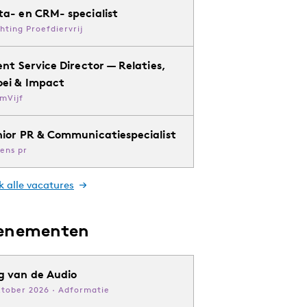
ta- en CRM- specialist
chting Proefdiervrij
ent Service Director — Relaties,
oei & Impact
mVijf
nior PR & Communicatiespecialist
ens pr
k alle vacatures
enementen
g van de Audio
ktober 2026 · Adformatie