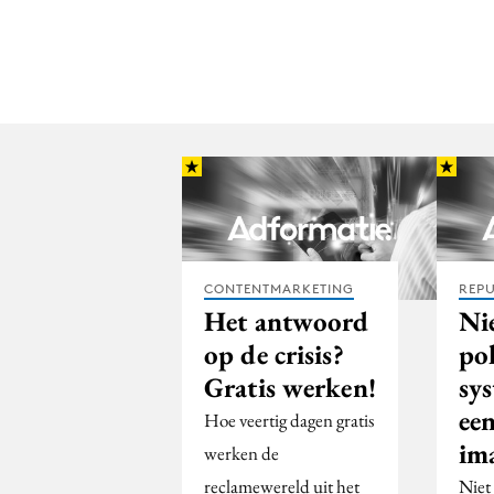
CONTENTMARKETING
REPU
Het antwoord
Ni
op de crisis?
pol
Gratis werken!
sy
een
Hoe veertig dagen gratis
im
werken de
reclamewereld uit het
Niet 