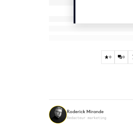
0
0
Roderick Mirande
Redacteur marketing