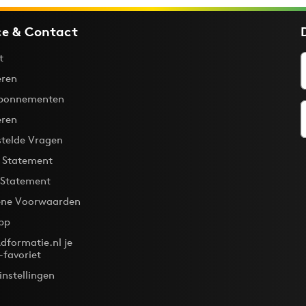
ce & Contact
t
ren
bonnementen
eren
stelde Vragen
y Statement
 Statement
ne Voorwaarden
pp
dformatie.nl je
-favoriet
instellingen