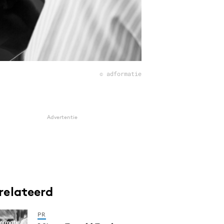
© adformatie
Advertentie
relateerd
PR