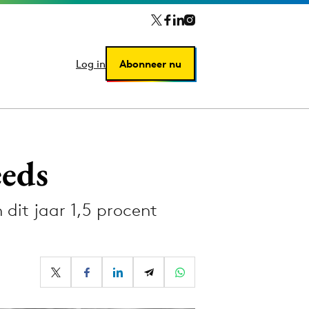
Log in
Log in
Abonneer nu
Abonneer nu
eeds
dit jaar 1,5 procent