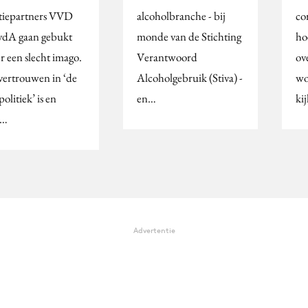
itiepartners VVD
alcoholbranche - bij
co
vdA gaan gebukt
monde van de Stichting
ho
r een slecht imago.
Verantwoord
ov
vertrouwen in ‘de
Alcoholgebruik (Stiva) -
wo
politiek’ is en
en…
ki
t…
Advertentie