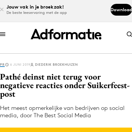
Jouw vak in je broekzak!
Download
De beste leeservaring met de app
Abonneer nu
Abonneer nu
PR
6 JUNI 2019
DIEDERIK BROEKHUIZEN
Log in
Pathé deinst niet terug voor
negatieve reacties onder Suikerfeest-
post
Download de app
Volg het laatste nieuws via de Adformatie
Het meest opmerkelijke van bedrijven op social
Nieuws app
media, door The Best Social Media