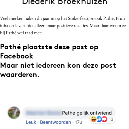
Diederik Broekhuizen
Bureaus
Campagnes
Veel merken haken dit jaar in op het Suikerfeest, zo ook Pathé. Hun
Carriere
inhaker levert niet alleen maar positieve reacties. Maar daar weten ze
Contentmarketing
bij Pathé wel raad mee.
Craft
Pathé plaatste deze post op
Customer Experience
Facebook
Data & Insights
Maar niet iedereen kon deze post
Design
waarderen.
Digital transformation
Diversiteit
Effectiviteit
Gedragsverandering
Influencer marketing
Interne communicatie
Martech