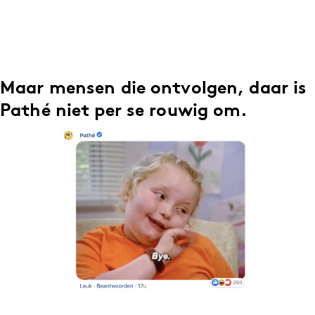
Media
Merkstrategie
PR
Programmatic
Maar mensen die ontvolgen, daar is
Purpose Marketing
Pathé niet per se rouwig om.
Reputatie & crisis