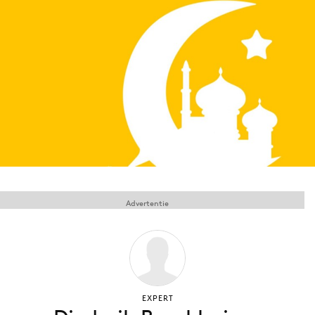
Menu
Home
9 sept: GenAI-training
12 nov: MarketingLive!
Adverteren
Events
Opleidingen
Advertentie
Vacatures
Academy
Partners
Topics
EXPERT
Artificial Intelligence