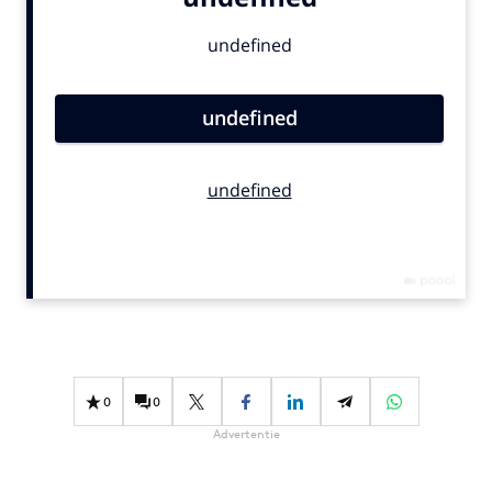
Bureaus
Campagnes
Carriere
Contentmarketing
Craft
Customer Experience
Data & Insights
Design
Digital transformation
Diversiteit
Effectiviteit
Gedragsverandering
0
0
Influencer marketing
Advertentie
Interne communicatie
Martech