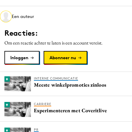
Media
Merkstrategie
Een auteur
PR
Reacties:
Programmatic
Purpose Marketing
Om een reactie achter te laten is een account vereist.
Reputatie & crisis
Inloggen
Abonneer nu
INTERNE COMMUNICATIE
Meeste winkelpromoties zinloos
CARRIERE
Experimenteren met Coveritlive
PR