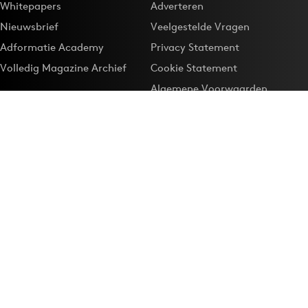
Whitepapers
Adverteren
Nieuwsbrief
Veelgestelde Vragen
Adformatie Academy
Privacy Statement
Volledig Magazine Archief
Cookie Statement
Algemene Voorwaarden
Onze app
Maak Adformatie.nl je
Google-favoriet
Privacyinstellingen
Download de
Adformatie Nieuws App