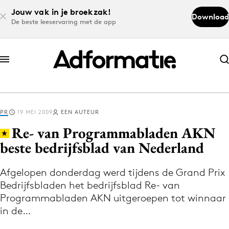
Jouw vak in je broekzak!
Download
De beste leeservaring met de app
Abonneer nu
Abonneer nu
PR
19 MEI 2009
EEN AUTEUR
Log in
Re- van Programmabladen AKN
beste bedrijfsblad van Nederland
Download de app
Volg het laatste nieuws via de Adformatie
Afgelopen donderdag werd tijdens de Grand Prix
Bedrijfsbladen het bedrijfsblad Re- van
Nieuws app
Programmabladen AKN uitgeroepen tot winnaar
in de…